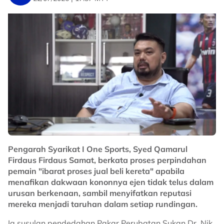
"Kami menyasarkan kelompok lima terbaik liga dan
separuh akhir untuk saingan Piala FA dan Piala
Malaysia.
"Semua pemain kami jelas dengan sasaran ini,"
katanya di Nadi Arena.
No node context available.
Related Topics
Pengarah Syarikat I One Sports, Syed Qamarul
#liga super
Firdaus Firdaus Samat, berkata proses perpindahan
pemain "ibarat proses jual beli kereta" apabila
menafikan dakwaan kononnya ejen tidak telus dalam
urusan berkenaan, sambil menyifatkan reputasi
mereka menjadi taruhan dalam setiap rundingan.
Ia susulan pendedahan Pakar Perubatan Sukan Dr. Nik