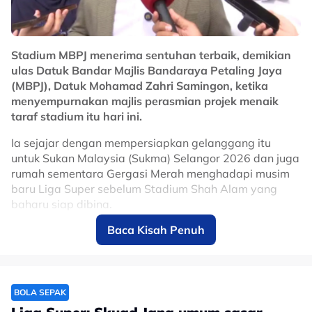
Stadium MBPJ menerima sentuhan terbaik, demikian
ulas Datuk Bandar Majlis Bandaraya Petaling Jaya
(MBPJ), Datuk Mohamad Zahri Samingon, ketika
menyempurnakan majlis perasmian projek menaik
taraf stadium itu hari ini.
Ia sejajar dengan mempersiapkan gelanggang itu
untuk Sukan Malaysia (Sukma) Selangor 2026 dan juga
rumah sementara Gergasi Merah menghadapi musim
baru Liga Super sebelum Stadium Shah Alam yang
baharu siap dibina.
Baca Kisah Penuh
"MBPJ menyokong penuh apa jua inisiatif, apa lagi
menjadi gelanggang untuk Gergasi Merah sementara
menunggu Stadium Shah Alam siap, lebih-lebih
menjadi tuan rumah kepada Sukma.
BOLA SEPAK
"Pujian buat kontraktor yang memastikan trek ini cantik