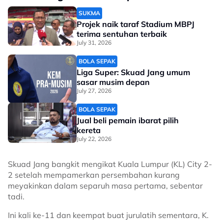
SUKMA
Projek naik taraf Stadium MBPJ
terima sentuhan terbaik
July 31, 2026
BOLA SEPAK
Liga Super: Skuad Jang umum
sasar musim depan
July 27, 2026
BOLA SEPAK
Jual beli pemain ibarat pilih
kereta
July 22, 2026
Skuad Jang bangkit mengikat Kuala Lumpur (KL) City 2-
2 setelah mempamerkan persembahan kurang
meyakinkan dalam separuh masa pertama, sebentar
tadi.
Ini kali ke-11 dan keempat buat jurulatih sementara, K.