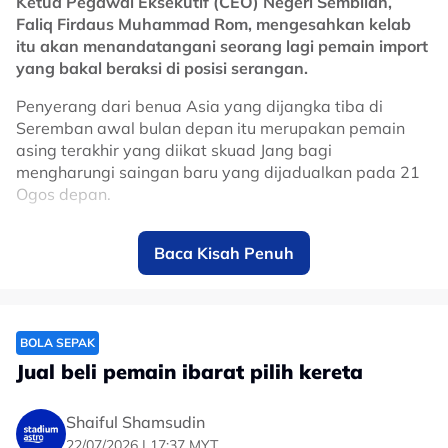
Ketua Pegawai Eksekutif (CEO) Negeri Sembilan,
Faliq Firdaus Muhammad Rom, mengesahkan kelab
No node context available.
itu akan menandatangani seorang lagi pemain import
Related Topics
yang bakal beraksi di posisi serangan.
#SUKMA
#liga super
Penyerang dari benua Asia yang dijangka tiba di
Seremban awal bulan depan itu merupakan pemain
asing terakhir yang diikat skuad Jang bagi
mengharungi saingan baru yang dijadualkan pada 21
Ogos depan.
Dia turut memaklumkan pihak pengurusan kelab
Baca Kisah Penuh
menetapkan sasaran kedudukan lima terbaik buat
ketua jurulatih, Daniel Himenez, sekali gus memperbaiki
pencapaian musim lalu yang menyaksikan skuad Rusa
menamatkan kempen Liga Super di kedudukan ketujuh.
BOLA SEPAK
"Kami berada di pertengahan pramusim.
Jual beli pemain ibarat pilih kereta
"Kami sudah melalui dua perlawanan ujian dan proses
mengikatnya dijangka dimuktamadkan pada awal
Shaiful Shamsudin
bulan depan.
22/07/2026 | 17:37 MYT