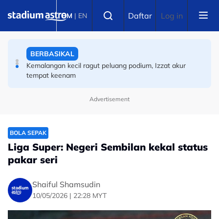
Skip to main content
BERBASIKAL
Select language
Daftar
Log in
BM
|
EN
Kemalangan kecil ragut peluang podium, Izzat akur
tempat keenam
SUKAN ASIA
Sukan Asia 2026: Kembali tunggang kuda selepas 15
tahun, ibu empat anak kini taruhan ekuestrian Malaysia
di Aichi-Nagoya
Advertisement
BOLA SEPAK
Liga Super: Negeri Sembilan kekal status
pakar seri
Shaiful Shamsudin
10/05/2026 | 22:28 MYT