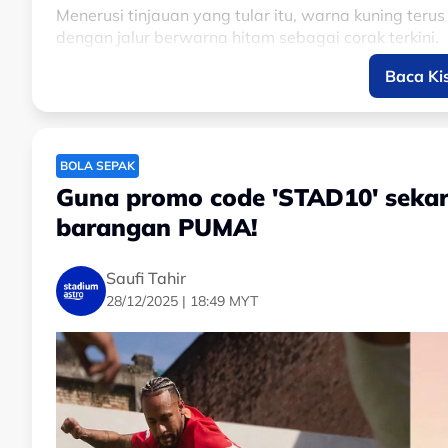
Menerusi tinjauan yang tular itu, warna kuning te
dengan jalur berwarna hitam sebagai corak terkini.
Baca Ki
Tiada pengesahan rasmi daripada pihak-pihak berwaj
💣🇲🇾 𝗕𝗥𝗘𝗔𝗞𝗜𝗡𝗚: Malaysia 2026 Home
BOLA SEPAK
— Footy Headlines (@Footy_Headlines)
Ma
Guna promo code 'STAD10' sekar
barangan PUMA!
Pada awal tahun lalu, Puma menjadi penaja pakaia
Saufi Tahir
Persatuan Bolasepak Malaysia (FAM) yang menamat
28/12/2025 | 18:49 MYT
sebelum ini.
Disember lalu, syarikat pakaian sukan terkemuka i
berwarna biru selepas kali terakhir Malaysia mem
No node context available.