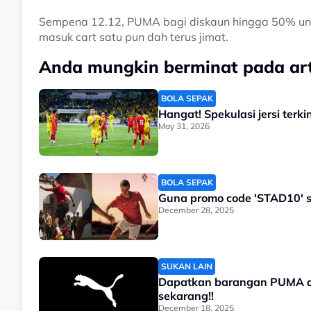
Sempena 12.12, PUMA bagi diskaun hingga 50% untu
masuk cart satu pun dah terus jimat.
Anda mungkin berminat pada arti
BOLA SEPAK
Hangat! Spekulasi jersi terk
May 31, 2026
BOLA SEPAK
Guna promo code 'STAD10' 
December 28, 2025
SUKAN LAIN
Dapatkan barangan PUMA d
sekarang!!
December 18, 2025