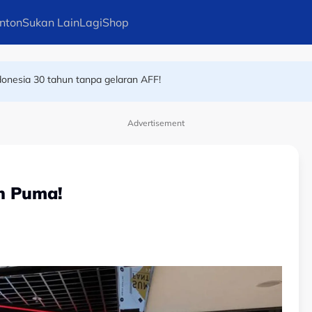
nton
Sukan Lain
Lagi
Shop
donesia 30 tahun tanpa gelaran AFF!
atuh dalam terowong, gol batal
Advertisement
n Puma!