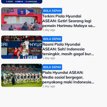
BOLA SEPAK
Terkini Piala Hyundai
ASEAN: Getir! Seorang lagi
pemain Harimau Malaya sah
terkeluar
1 day ago
BOLA SEPAK
Rasmi Piala Hyundai
ASEAN: Sah! Indonesia
tersingkir, masih gagal buru
kejuaraan
1 day ago
BOLA SEPAK
Piala Hyundai ASEAN:
Media sosial bergegar,
penyokong maki Indonesia
malu kalah
1 day ago