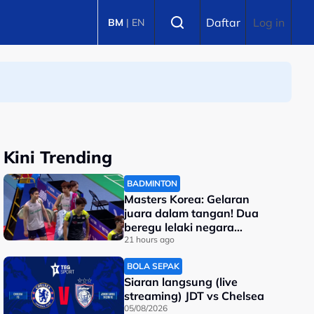
Select language
Daftar
Log in
BM
|
EN
Kini Trending
BADMINTON
Masters Korea: Gelaran
juara dalam tangan! Dua
beregu lelaki negara
berentap di final
21 hours ago
BOLA SEPAK
Siaran langsung (live
streaming) JDT vs Chelsea
05/08/2026