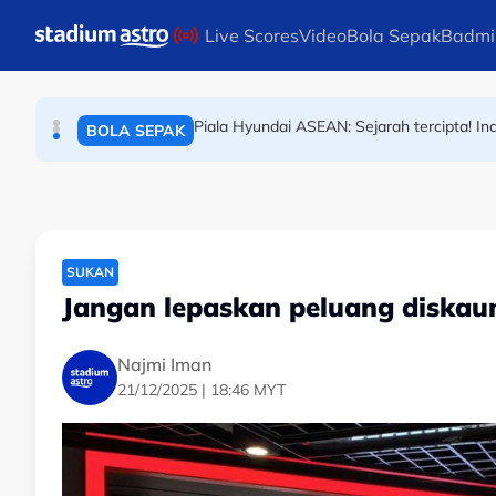
BADMINTON
Skip to main content
Live Scores
Video
Bola Sepak
Badmi
Piala Hyundai ASEAN: Sejarah tercipta! In
BOLA SEPAK
Keraian bawa padah! Lompat papan iklan j
BOLA SEPAK
SUKAN
Jangan lepaskan peluang diskau
Najmi Iman
21/12/2025 | 18:46 MYT