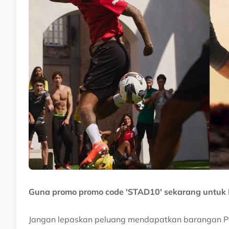
Related Topics
#Harimau Malaya
#bola sepak
#Puma
Guna promo promo code 'STAD10' sekarang untuk
Jangan lepaskan peluang mendapatkan barangan P