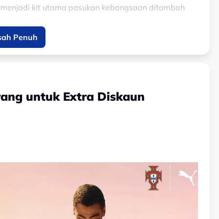
rus menjadi kit utama pasukan kebangsaan ditambah
sah Penuh
ib mengenai spekulasi itu setakat ini.
 Kit Leaked:
https://t.co/G1LJgUWY3g
y 30, 2026
ang untuk Extra Diskaun
n rasmi pasukan bola sepak Malaysia di bawah
kan kerjasama selama 18 tahun antara Nike
tu mengumumkan jersi ketiga Harimau Malaya yang
punyai warna tersebut pada era 2018-2020.