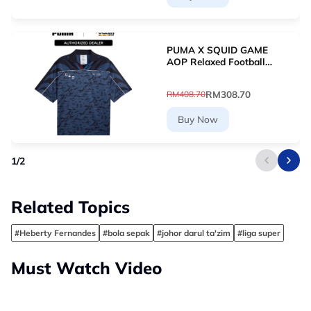
PUMA X SQUID GAME
AOP Relaxed Football
Jersey (New Navy)
63070716
RM308.70
RM408.70
Buy Now
1
/
2
Related Topics
#Heberty Fernandes
#bola sepak
#johor darul ta'zim
#liga super
Must Watch Video