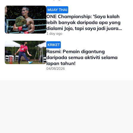
MUAY THAI
ONE Championship: 'Saya kalah
lebih banyak daripada apa yang
dialami Jojo, tapi saya jadi juara
dunia'
1 day ago
KRIKET
Rasmi: Pemain digantung
daripada semua aktiviti selama
lapan tahun!
04/08/2026