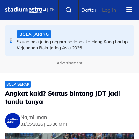
Skip to main content
Select language
Daftar
Log in
BM
|
EN
BOLA JARING
Skuad bola jaring negara berlepas ke Hong Kong hadapi
Kejohanan Bola Jaring Asia 2026
BOLA SEPAK
Selepas dominasi kancah Albania, bekas pemain Kosovo
mahu lakar sejarah bersama Selangor
Advertisement
BOLA SEPAK
Angkat kaki? Status bintang JDT jadi
tanda tanya
Najmi Iman
31/05/2026 | 13:36 MYT