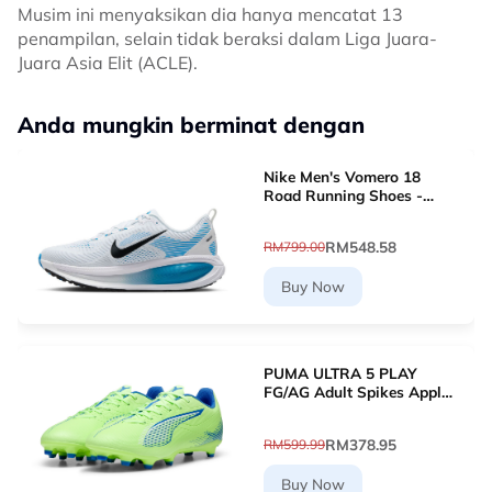
Musim ini menyaksikan dia hanya mencatat 13
penampilan, selain tidak beraksi dalam Liga Juara-
Juara Asia Elit (ACLE).
Anda mungkin berminat dengan
Nike Men's Vomero 18
Road Running Shoes -
White [HM6803-109]
RM548.58
RM799.00
Buy Now
PUMA ULTRA 5 PLAY
FG/AG Adult Spikes Apple
Green Grass Football
10768903 [Le Mai.com]
RM378.95
RM599.99
Buy Now