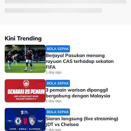
Kini Trending
BOLA SEPAK
Berjaya! Pasukan menang
rayuan CAS terhadap sekatan
FIFA
1 day ago
BOLA SEPAK
3 pemain warisan dipanggil
bergabung dengan Malaysia
1 day ago
BOLA SEPAK
Siaran langsung (live streaming)
JDT vs Chelsea
1 day ago