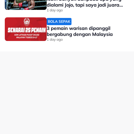
dialami Jojo, tapi saya jadi juara
dunia'
1 day ago
BOLA SEPAK
3 pemain warisan dipanggil
bergabung dengan Malaysia
1 day ago