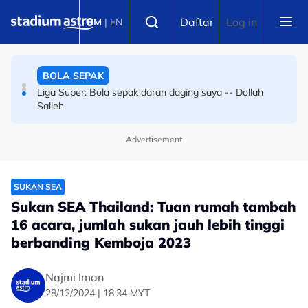
Skip to main content
BOLA SEPAK
Select language
Daftar
Log in
BM
|
EN
Bola sepak Korea Selatan goncang lagi, hiburan seks
sebagai santapan pengadil
BOLA SEPAK
Liga Super: Bola sepak darah daging saya -- Dollah
Salleh
Advertisement
SUKAN SEA
Sukan SEA Thailand: Tuan rumah tambah
16 acara, jumlah sukan jauh lebih tinggi
berbanding Kemboja 2023
Najmi Iman
28/12/2024 | 18:34 MYT