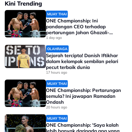
Kini Trending
MUAY THAI
ONE Championship: Ini
pandangan CEO terhadap
pertarungan Johan Ghazali-
Ramadan Ondash
1 day ago
OLAHRAGA
Sejarah tercipta! Danish Iftikhar
dalam kelompok sembilan pelari
pecut terbaik dunia
17 hours ago
MUAY THAI
ONE Championship: Pertarungan
semula? Ini jawapan Ramadan
Ondash
20 hours ago
MUAY THAI
ONE Championship: 'Saya kalah
lebih banyak daripada apa yang