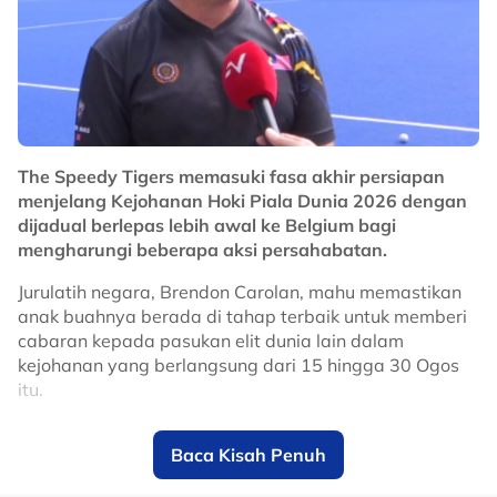
20 pemain yang disenaraikannya bagi mencapai
sasaran yang ditetapkan oleh Konfederasi Hoki
Malaysia (KHM).
"Ia juga boleh jadi peluang terbuka, terpulang
bagaimana anda melihatnya.
"Andai ingin layak ke Sukan Olimpik, kami perlu
The Speedy Tigers memasuki fasa akhir persiapan
mengatasi pasukan besar dan itulah hakikatnya.
menjelang Kejohanan Hoki Piala Dunia 2026 dengan
dijadual berlepas lebih awal ke Belgium bagi
"Kami bekerja keras dalam aspek bertahan dan
mengharungi beberapa aksi persahabatan.
memperbaiki kelemahan.
Jurulatih negara, Brendon Carolan, mahu memastikan
"Kami kini mengawal permainan lebih baik dan kurang
anak buahnya berada di tahap terbaik untuk memberi
melakukan kesilapan," katanya pula.
cabaran kepada pasukan elit dunia lain dalam
kejohanan yang berlangsung dari 15 hingga 30 Ogos
No node context available.
itu.
Related Topics
Skuad kebangsaan bakal merintis ranjau berliku dalam
Baca Kisah Penuh
kejohanan itu apabila diundi dalam Kumpulan B
#hoki
bersama juara bertahan, Jerman, ruan rumah yang