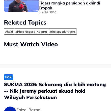
Tigers rangka persiapan akhir di
Eropah
July 24, 2026
Related Topics
#hoki
#Piala Negara-Negara
#the speedy tigers
Must Watch Video
HOKI
SUKMA 2026: Sekarang dia lebih matang
-- Nik Jeremy perkuat skuad hoki
Wilayah Persekutuan
Faizal Bazari