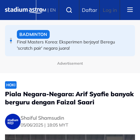
Skip to main content
BADMINTON
Select language
Daftar
Log in
BM
|
EN
Final Masters Korea: Eksperimen berjaya! Beregu
'scratch pair' negara juara!
BOLA SEPAK
Piala Hyundai ASEAN: Sejarah tercipta! Indonesia 30
tahun tanpa gelaran AFF!
Advertisement
HOKI
Piala Negara-Negara: Arif Syafie banyak
berguru dengan Faizal Saari
Shaiful Shamsudin
05/06/2025 | 18:05 MYT