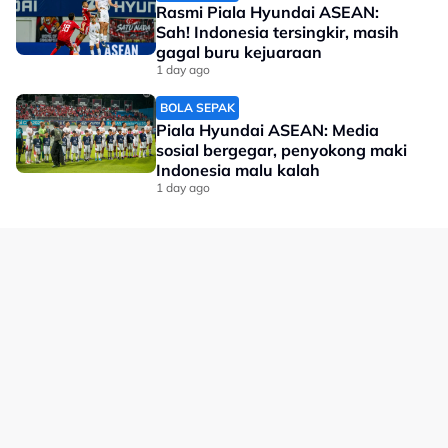
Rasmi Piala Hyundai ASEAN:
memperkukuh kecergasan, taktikal serta persefahaman
Sah! Indonesia tersingkir, masih
pasukan.
gagal buru kejuaraan
1 day ago
"Kem kami kekal dengan 34 pemain sejak beberapa
bulan lalu dan kami akan mengadakan satu lagi ujian
BOLA SEPAK
pada malam ini sambil beberapa pemain masih
Piala Hyundai ASEAN: Media
memerlukan tempoh pemulihan," katanya.
sosial bergegar, penyokong maki
Indonesia malu kalah
No node context available.
1 day ago
Related Topics
#hoki