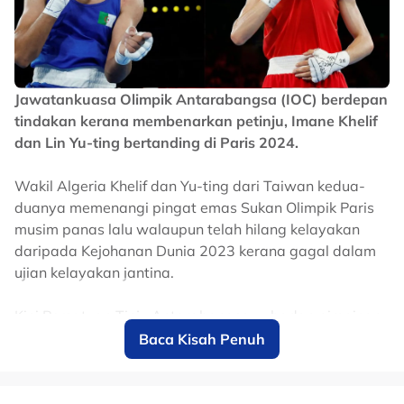
Jawatankuasa Olimpik Antarabangsa (IOC) berdepan
tindakan kerana membenarkan petinju, Imane Khelif
dan Lin Yu-ting bertanding di Paris 2024.
Wakil Algeria Khelif dan Yu-ting dari Taiwan kedua-
duanya memenangi pingat emas Sukan Olimpik Paris
musim panas lalu walaupun telah hilang kelayakan
daripada Kejohanan Dunia 2023 kerana gagal dalam
ujian kelayakan jantina.
Kini Persatuan Tinju Antarabangsa -- badan pimpinan
Russia yang mentadbir ujian 2023 yang dipertikaikan
Baca Kisah Penuh
itu -- telah melancarkan tindakan undang-undang
terhadap IOC.