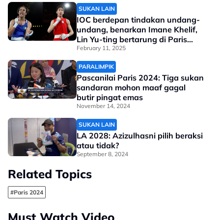
SUKAN LAIN
IOC berdepan tindakan undang-
undang, benarkan Imane Khelif,
Lin Yu-ting bertarung di Paris
2024
February 11, 2025
PARALIMPIK
Pascanilai Paris 2024: Tiga sukan
sandaran mohon maaf gagal
butir pingat emas
November 14, 2024
SUKAN LAIN
LA 2028: Azizulhasni pilih beraksi
atau tidak?
September 8, 2024
Related Topics
#Paris 2024
Must Watch Video