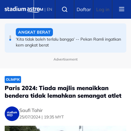
Skip to main content
RAGBI
Select language
Daftar
Log in
BM
|
EN
Nur Ziyan Zahirah cipta sejarah, bakal jadi pengadil
wanita pertama SUKMA
ANGKAT BERAT
‘Kita tidak boleh terlalu bangga’ -- Pekan Ramli ingatkan
kem angkat berat
Advertisement
OLIMPIK
Paris 2024: Tiada majlis menaikkan
bendera tidak lemahkan semangat atlet
Saufi Tahir
25/07/2024 | 19:35 MYT