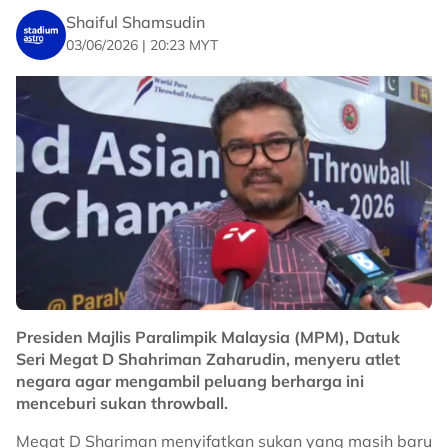
"Kami nak pastikan ketika pencen (contohnya) ada
Shaiful Shamsudin
pendapatan lain yang boleh bantu mereka.
03/06/2026 | 20:23 MYT
"Setakat ini 40 orang dahulu dan saya juga sasarkan
2,000 atlet para lagi yang di luar program. Saya akan
dapat peruntukan sewajarnya untuk mereka juga.
"Insya-Allah Tiada atlet yang akan tercicir," katanya.
No node context available.
Related Topics
#Atlet para
#mpm
#Paralimpik
Presiden Majlis Paralimpik Malaysia (MPM), Datuk
Seri Megat D Shahriman Zaharudin, menyeru atlet
negara agar mengambil peluang berharga ini
menceburi sukan throwball.
Megat D Shariman menyifatkan sukan yang masih baru