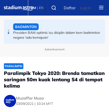
Skip to main content
ANGKAT BERAT
Select language
Daftar
Log in
BM
|
EN
‘Kita tidak boleh terlalu bangga’ -- Pekan Ramli ingatkan
kem angkat berat
BADMINTON
Presiden BAM optimis isu disiplin dalam kem badminton
negara 'ada kemajuan'
Advertisement
PARALIMPIK
Paralimpik Tokyo 2020: Brenda tamatkan
saringan 50m kuak lentang S4 di tempat
kelima
Muzaffar Musa
03/09/2021 | 10:24 MYT