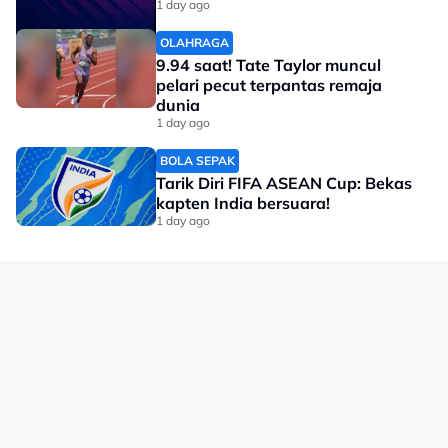
1 day ago
OLAHRAGA
9.94 saat! Tate Taylor muncul
pelari pecut terpantas remaja
dunia
1 day ago
Smash Lebih Padu
BOLA SEPAK
Raket dengan kawalan tepat dan kuasa
Tarik Diri FIFA ASEAN Cup: Bekas
kapten India bersuara!
seimbang untuk tingkatkan prestasi permainan.
1 day ago
Cuba Raket Ini
No node context available.
Related Topics