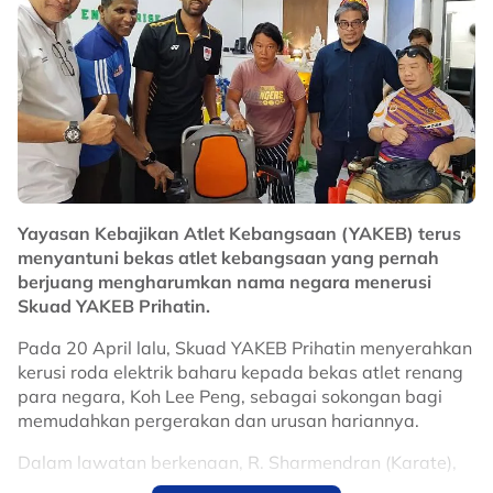
"Yang penting saya mahu atlet negara menjadi
profesional.
"Objektif kami adalah mahu memastikan semua orang
kurang upaya dapat bersukan (tatkala) throwball
(boleh dianggap) lebih mudah.
"Kami menggalak lebih ramai untuk menceburi
throwball," katanya.
Yayasan Kebajikan Atlet Kebangsaan (YAKEB) terus
No node context available.
menyantuni bekas atlet kebangsaan yang pernah
Related Topics
berjuang mengharumkan nama negara menerusi
Skuad YAKEB Prihatin.
#throwball
#mpm
#Paralimpik
Pada 20 April lalu, Skuad YAKEB Prihatin menyerahkan
kerusi roda elektrik baharu kepada bekas atlet renang
para negara, Koh Lee Peng, sebagai sokongan bagi
memudahkan pergerakan dan urusan hariannya.
Dalam lawatan berkenaan, R. Sharmendran (Karate),
yang juga Ahli Pemegang Amanah YAKEB, dan R.