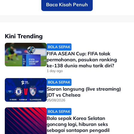
Baca Kisah Penuh
Selvamuthu (Taekwondo), turut sama meluangkan
masa menyantuni Lee Peng.
Hari ini, Skuad YAKEB Prihatin membantu membawa
Lee Peng ke Hospital Kuala Lumpur (HKL) untuk
Kini Trending
temujanji bersama doktor pakar bahagian neurologi.
Badan itu akan terus melaksanakan pemantauan dan
BOLA SEPAK
FIFA ASEAN Cup: FIFA tolak
bantuan kebajikan bekas atlet negara mengikut
permohonan, pasukan ranking
keperluan semasa.
ke-138 dunia mahu tarik diri?
1 day ago
BOLA SEPAK
Siaran langsung (live streaming)
JDT vs Chelsea
05/08/2026
BOLA SEPAK
Bola sepak Korea Selatan
goncang lagi, hiburan seks
sebagai santapan pengadil