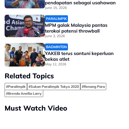
pendapatan sebagai usahawan
June 15, 2026
PARALIMPIK
MPM galak Malaysia pantas
terokai potensi throwball
June 3, 2026
BADMINTON
YAKEB terus santuni keperluan
bekas atlet
May 12, 2026
Related Topics
#Paralimpik
#Sukan Paralimpik Tokyo 2020
#Renang Para
#Brenda Anellia Larry
Must Watch Video