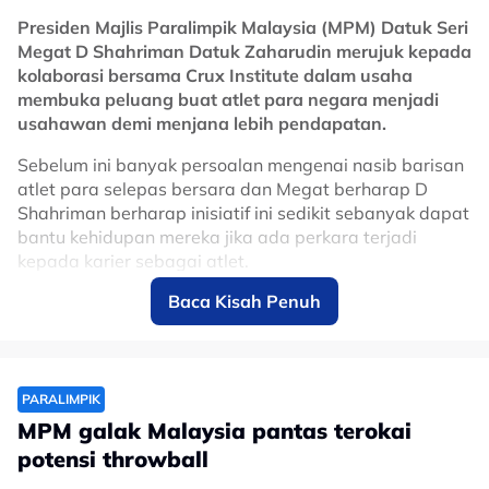
Presiden Majlis Paralimpik Malaysia (MPM) Datuk Seri
Megat D Shahriman Datuk Zaharudin merujuk kepada
kolaborasi bersama Crux Institute dalam usaha
membuka peluang buat atlet para negara menjadi
usahawan demi menjana lebih pendapatan.
Sebelum ini banyak persoalan mengenai nasib barisan
atlet para selepas bersara dan Megat berharap D
Shahriman berharap inisiatif ini sedikit sebanyak dapat
bantu kehidupan mereka jika ada perkara terjadi
kepada karier sebagai atlet.
Baca Kisah Penuh
"Mereka bukan sahaja dilatih sebagai atlet malah
usahawan juga.
"Kami akan lancarkan kios kopi dalam masa terdekat,
setiap atlet (terpilih) akan dilatih selama 14 hari.
PARALIMPIK
Walaupun atlet perlu mengikuti program kebangsaan,
MPM galak Malaysia pantas terokai
tetapi ia boleh diteruskan oleh ahli keluarga dan
potensi throwball
peruntukan diberikan kepada atlet para.