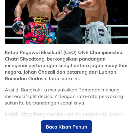
2026
“Anda akan jadi juara dunia. Jangan sedih, kembali
gimnasium, teruskan kerja keras dan anda akan jadi
yang terbaik." katanya dipetik dari MakanBola.
Meskipun wakil negara berusia 19 tahun itu, Johan
Ketua Pegawai Eksekutif (CEO) ONE Championship,
Ghazali, tewas menerusi 'split decision', dia tetap
Chatri Sityodtong, berkongsikan pandangan
tekad untuk bertarung sekali lagi berdepan Ramadan.
mengenai pertarungan sengit antara jaguh muay thai
negara, Johan Ghazali dan petarung dari Lubnan,
Untuk rekod, Jojo telah merekodkan tujuh kemenangan
Ramadan Ondash, baru-baru ini.
dan lima kekalahan --hanya menerusi unanimous
decision dan split decision-- daripada 12 pertarungan.
Aksi di Bangkok itu menyaksikan Ramadan menang
menerusi 'split decision' dengan rata-rata penyokong
No node context available.
sukan itu berpandangan sebaliknya.
Related Topics
Malah, Sityodtang memberikan bayangan aksi kedua-
#One Championship
#superbon
dua petarung itu bakal diadakan sekali lagi dengan
Baca Kisah Penuh
menjelaskan 'lawan sekali lagi? 100 peratus'.