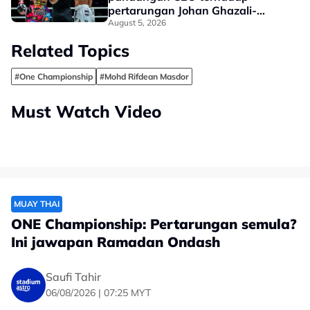
pertarungan Johan Ghazali-
Ramadan Ondash
August 5, 2026
Related Topics
#One Championship
#Mohd Rifdean Masdor
Must Watch Video
MUAY THAI
ONE Championship: Pertarungan semula?
Ini jawapan Ramadan Ondash
Saufi Tahir
06/08/2026 | 07:25 MYT