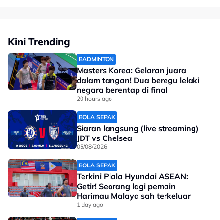
Kini Trending
BADMINTON
Masters Korea: Gelaran juara
dalam tangan! Dua beregu lelaki
negara berentap di final
20 hours ago
BOLA SEPAK
Siaran langsung (live streaming)
JDT vs Chelsea
05/08/2026
BOLA SEPAK
Terkini Piala Hyundai ASEAN:
Getir! Seorang lagi pemain
Harimau Malaya sah terkeluar
1 day ago