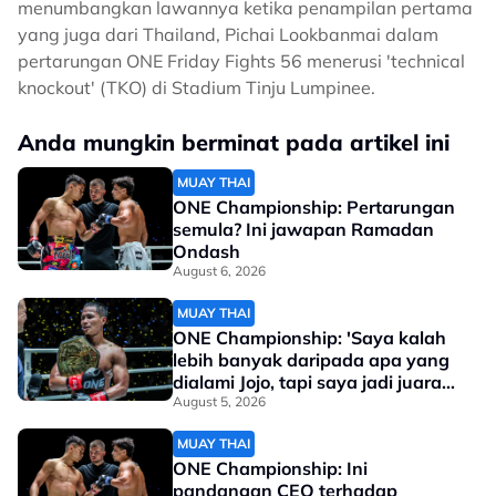
menumbangkan lawannya ketika penampilan pertama
yang juga dari Thailand, Pichai Lookbanmai dalam
pertarungan ONE Friday Fights 56 menerusi 'technical
knockout' (TKO) di Stadium Tinju Lumpinee.
Anda mungkin berminat pada artikel ini
MUAY THAI
ONE Championship: Pertarungan
semula? Ini jawapan Ramadan
Ondash
August 6, 2026
MUAY THAI
ONE Championship: 'Saya kalah
lebih banyak daripada apa yang
dialami Jojo, tapi saya jadi juara
dunia'
August 5, 2026
MUAY THAI
ONE Championship: Ini
pandangan CEO terhadap