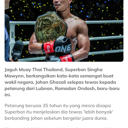
No node context available.
Related Topics
#Ramadan Ondash
#One Championship
#Johan Ghazali
Jaguh Muay Thai Thailand, Superbon Singha
Mawynn, berkongsikan kata-kata semangat buat
wakil negara, Johan Ghazali selepas tewas kepada
petarung dari Lubnan, Ramadan Ondash, baru-baru
ini.
Petarung berusia 35 tahun itu yang mesra disapa
Superbon itu menjelaskan dia tewas 'lebih banyak'
berbanding Johan sebelum bergelar juara dunia.