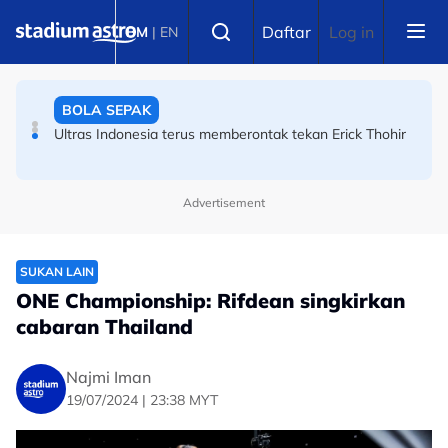
Skip to main content
BOLA SEPAK
Select language
Daftar
Log in
BM
|
EN
Semalam juara di Indonesia, tak sampai 24 jam dah
sampai nak takluk JDT
BOLA SEPAK
Ultras Indonesia terus memberontak tekan Erick Thohir
Advertisement
SUKAN LAIN
ONE Championship: Rifdean singkirkan
cabaran Thailand
Najmi Iman
19/07/2024 | 23:38 MYT