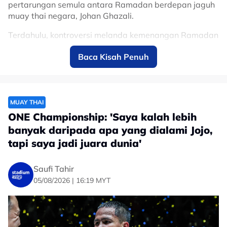
pertarungan semula antara Ramadan berdepan jaguh
muay thai negara, Johan Ghazali.
Terdahulu, kontroversi melanda kemenangan Ramadan
—menerusi split decision— apabila pelindung giginya
Baca Kisah Penuh
terjatuh sebanyak lima kali semasa berdepan Jojo
sekali menimbulkan ketidakpuasan hati ramai
penyokong sukan itu.
“Kerja saya sudah selesai, tiada pertarungan semula.
MUAY THAI
Saya akan beli pelindung mulut.” Kongsinya.
ONE Championship: 'Saya kalah lebih
banyak daripada apa yang dialami Jojo,
tapi saya jadi juara dunia'
Saufi Tahir
05/08/2026 | 16:19 MYT