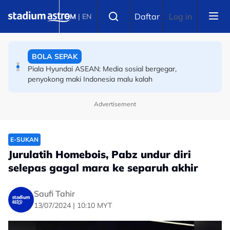
Skip to main content
BOLA SEPAK
Select language
Daftar
Log in
BM
|
EN
Piala Hyundai ASEAN: Berdebar! Ini lawan Harimau
Malaya jika layak separuh akhir
BOLA SEPAK
Piala Hyundai ASEAN: Media sosial bergegar,
penyokong maki Indonesia malu kalah
Advertisement
E-SUKAN
Jurulatih Homebois, Pabz undur diri
selepas gagal mara ke separuh akhir
Saufi Tahir
13/07/2024 | 10:10 MYT