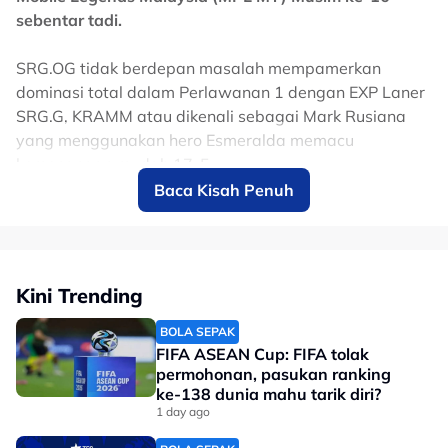
dengan menawarkan elemen kejutan dalam draft
sebentar tadi.
pemilihan hero nanti.
SRG.OG tidak berdepan masalah mempamerkan
"Jurulatih penting untuk satukan kepakaran individu,
dominasi total dalam Perlawanan 1 dengan EXP Laner
cara kami bermain adalah daripada jurulatih." kata
SRG.G, KRAMM atau dikenali sebagai Mark Rusiana
Gold Laner, Adam Hamidun.
yang menggunakan hero Esmeralda memacu
kemenangan mudah 17-5.
Baca Kisah Penuh
Masuk Perlawanan 2 menyaksikan Homebois
memberikan naib juara Mid Season Cup (MSC) 2025 itu
kejutan dengan kemenangan tipis 12-11 sekali gus
mengheret anak buah Michael Bocado atau Arcadia ke
Kini Trending
set penentuan.
BOLA SEPAK
FIFA ASEAN Cup: FIFA tolak
permohonan, pasukan ranking
ke-138 dunia mahu tarik diri?
1 day ago