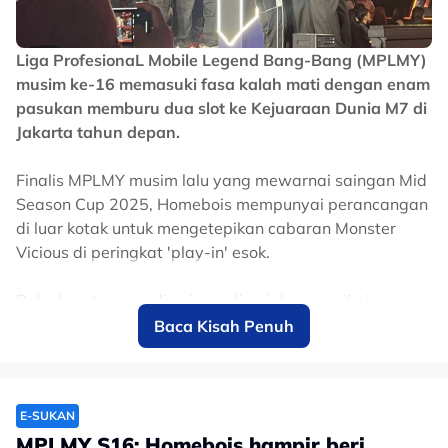
Liga ProfesionaL Mobile Legend Bang-Bang (MPLMY)
musim ke-16 memasuki fasa kalah mati dengan enam
pasukan memburu dua slot ke Kejuaraan Dunia M7 di
Jakarta tahun depan.
Finalis MPLMY musim lalu yang mewarnai saingan Mid
Season Cup 2025, Homebois mempunyai perancangan
di luar kotak untuk mengetepikan cabaran Monster
Vicious di peringkat 'play-in' esok.
Rekod pertemuan di saingan liga jelas memihak
kepada budak 'rumah bujang' menerusi kemenangan
Baca Kisah Penuh
2-0 ke atas Monster Vicious.
E-SUKAN
MPLMY S16: Homebois hampir beri