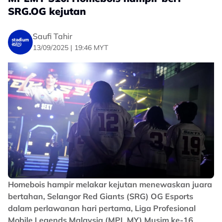
SRG.OG kejutan
Saufi Tahir
13/09/2025 | 19:46 MYT
Namun, cabaran berbeza menanti di 'play-in' nanti
dengan format 'best of five' dimana — setiap pasukan
harus meraih tiga kemenangan mandatori.
Homebois hampir melakar kejutan menewaskan juara
bertahan, Selangor Red Giants (SRG) OG Esports
Atas faktor itu, Homebois dalam keadaan bersiap
dalam perlawanan hari pertama, Liga Profesional
siaga bagi merangka perancangan pertempuran
Mobile Legends Malaysia (MPL MY) Musim ke-16