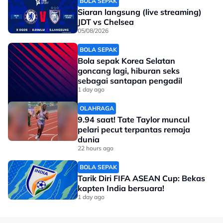
BOLA SEPAK
Siaran langsung (live streaming)
JDT vs Chelsea
05/08/2026
Lebih Dari Sekadar Jam
BOLA SEPAK
Bola sepak Korea Selatan
goncang lagi, hiburan seks
Jam Garmin ini bantu anda jejak setiap langkah,
sebagai santapan pengadil
degupan & pencapaian dengan tepat.
1 day ago
OLAHRAGA
Dapatkan Sekarang
9.94 saat! Tate Taylor muncul
pelari pecut terpantas remaja
Begitupun, giliran Muhammad Suhairi yang lebih
dunia
22 hours ago
dikenali dengan Yums pula membuktikan kredibiliti
No node context available.
pasukannya selaku juara bertahan apabla unggul 20-6
BOLA SEPAK
Related Topics
menewaskan Homebois.
Tarik Diri FIFA ASEAN Cup: Bekas
kapten India bersuara!
#Homebois
#MPLMY S16
#Kejuaraan Dunia M7
Yums dinbatkan sebagai Pemain Paling Bernilai
1 day ago
selepas memacu kemenangan 2-1 SRG.OG.
No node context available.