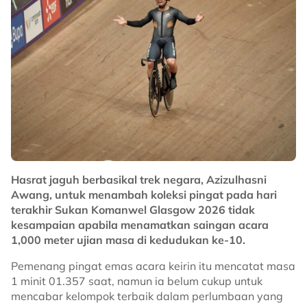
kitaran Olimpik di Los Angeles nanti.
Hasrat jaguh berbasikal trek negara, Azizulhasni
Awang, untuk menambah koleksi pingat pada hari
terakhir Sukan Komanwel Glasgow 2026 tidak
kesampaian apabila menamatkan saingan acara
Jika benar khidmat Azizul masih diperlukan, ada
1,000 meter ujian masa di kedudukan ke-10.
beberapa perkara yang perlu diperhalusi dalam
pertemuan merangkumi semua aspek.
Pemenang pingat emas acara keirin itu mencatat masa
1 minit 01.357 saat, namun ia belum cukup untuk
"Itu yang perlu dibincangkan kerana untuk kelayakan
mencabar kelompok terbaik dalam perlumbaan yang
ke Sukan Olimpik seterusnya sangat rumit, banyak