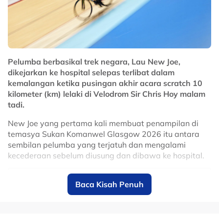
"Jika Malaysia memerlukan saya, saya boleh
merancang terlebih dahulu. Ada kejohanan dunia,
kejohanan benua selain kejohanan kelas satu dan dua,
sangat kritikal, tiada masa jadi perlu buat keputusan.
Jika tidak selepas Sukan Asia saya gembira untuk
bersara, secara jujurnya mahu gantung basikal hari ini
Pelumba berbasikal trek negara, Lau New Joe,
juga." tambahnya.
dikejarkan ke hospital selepas terlibat dalam
kemalangan ketika pusingan akhir acara scratch 10
No node context available.
kilometer (km) lelaki di Velodrom Sir Chris Hoy malam
Related Topics
tadi.
#azizulhasni awang
#Berbasikal Trek
New Joe yang pertama kali membuat penampilan di
temasya Sukan Komanwel Glasgow 2026 itu antara
sembilan pelumba yang terjatuh dan mengalami
kecederaan sebelum diusung dan dibawa ke hospital.
Baca Kisah Penuh