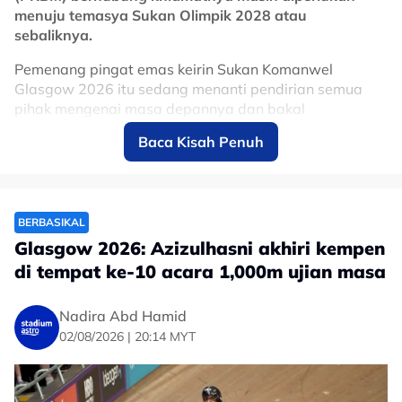
menuju temasya Sukan Olimpik 2028 atau
sebaliknya.
Pemenang pingat emas keirin Sukan Komanwel
Glasgow 2026 itu sedang menanti pendirian semua
pihak mengenai masa depannya dan bakal
memutuskan jawapan sebelum terbang ke Jepun bagi
Baca Kisah Penuh
mengharungi temasya Sukan Asia Aichi-Nagoya
bermula 19 September hadapan.
Pasca kejayaan The Pocket Rocketman itu menggondol
emas keirin Sukan Komanwel pada usia 38 tahun itu
BERBASIKAL
mencerminkan aura dan pesona luar biasa atlet
Glasgow 2026: Azizulhasni akhiri kempen
kelahiran Dungun, Terengganu itu.
di tempat ke-10 acara 1,000m ujian masa
Atas dasar itu, majoriti pendapat mahu Jijo kekal
bersama skuad negara dan meneruskan legasi
Nadira Abd Hamid
gemilangnya di pentas tertinggi dunia.
02/08/2026 | 20:14 MYT
Persoalannya, apakah skuad negara benar-benar
perlukan kudrat dan keringat Azizul dalam tempoh