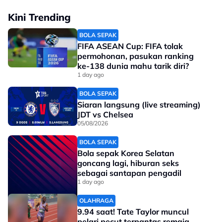
Kini Trending
BOLA SEPAK
FIFA ASEAN Cup: FIFA tolak
permohonan, pasukan ranking
ke-138 dunia mahu tarik diri?
1 day ago
BOLA SEPAK
View this post on Instagram
Siaran langsung (live streaming)
JDT vs Chelsea
05/08/2026
BOLA SEPAK
Bola sepak Korea Selatan
goncang lagi, hiburan seks
sebagai santapan pengadil
1 day ago
OLAHRAGA
9.94 saat! Tate Taylor muncul
pelari pecut terpantas remaja