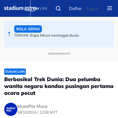
Skip to main content
ANGKAT BERAT
Select language
Daftar
Log in
BM
|
EN
‘Kita tidak boleh terlalu bangga’ -- Pekan Ramli ingatkan
kem angkat berat
BOLA SEPAK
TERKINI: Bapa Messi meninggal dunia
Advertisement
SUKAN LAIN
Berbasikal Trek Dunia: Dua pelumba
wanita negara kandas pusingan pertama
acara pecut
Muzaffar Musa
18/10/2024 | 12:08 MYT