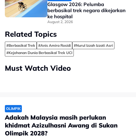
Glasgow 2026: Pelumba
berbasikal trek negara dikejarkan
ke hospital
August 2, 2026
Related Topics
#Berbasikal Trek
#Anis Amira Rosidi
#Nurul Izzah Izzati Asri
#Kejohanan Dunia Berbasikal Trek UCI
Must Watch Video
OLIMPIK
Adakah Malaysia masih perlukan
khidmat Azizulhasni Awang di Sukan
Olimpik 2028?