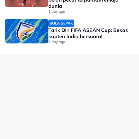
dunia
1 day ago
Maklumat lanjut menyusul.
BOLA SEPAK
Tarik Diri FIFA ASEAN Cup: Bekas
No node context available.
kapten India bersuara!
1 day ago
Related Topics
#Sukan Komanwel
#Berbasikal Trek
#New Joe