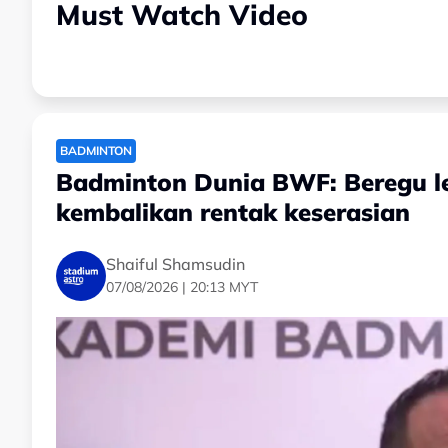
Must Watch Video
BADMINTON
Badminton Dunia BWF: Beregu le
kembalikan rentak keserasian
Shaiful Shamsudin
07/08/2026 | 20:13 MYT