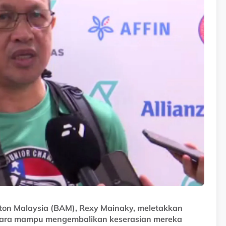
ton Malaysia (BAM), Rexy Mainaky, meletakkan
gara mampu mengembalikan keserasian mereka