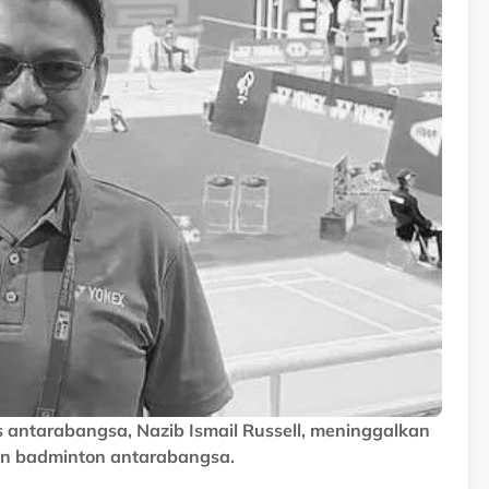
 antarabangsa, Nazib Ismail Russell, meninggalkan
nan badminton antarabangsa.