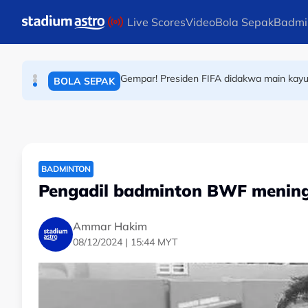
Bermula dari sekolah, pakai jersi tiruan t
BOLA SEPAK
Skip to main content
Live Scores
Video
Bola Sepak
Badmi
Gempar! Presiden FIFA didakwa main kayu
BOLA SEPAK
894 penyertaan! Perkembangan bina bad
BINA BADAN
BADMINTON
Pengadil badminton BWF meningg
Ammar Hakim
08/12/2024 | 15:44 MYT