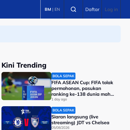
Select language
Daftar
Log in
BM
|
EN
Kini Trending
BOLA SEPAK
FIFA ASEAN Cup: FIFA tolak
permohonan, pasukan
ranking ke-138 dunia mahu
tarik diri?
1 day ago
BOLA SEPAK
Siaran langsung (live
streaming) JDT vs Chelsea
05/08/2026