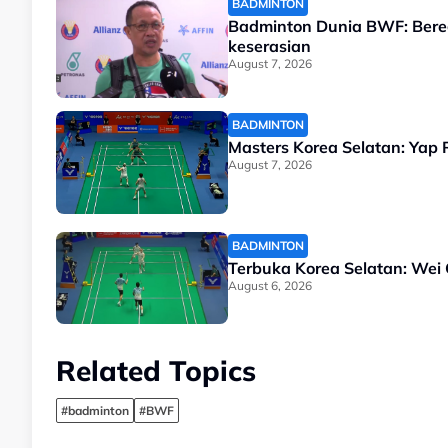
BADMINTON
Badminton Dunia BWF: Beregu
keserasian
August 7, 2026
BADMINTON
Masters Korea Selatan: Yap 
August 7, 2026
BADMINTON
Terbuka Korea Selatan: Wei 
August 6, 2026
Related Topics
#badminton
#BWF