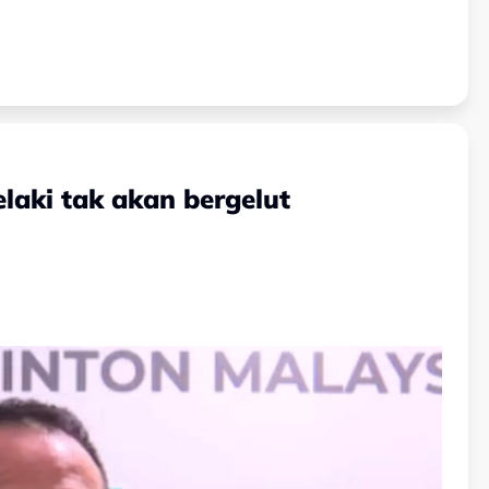
laki tak akan bergelut