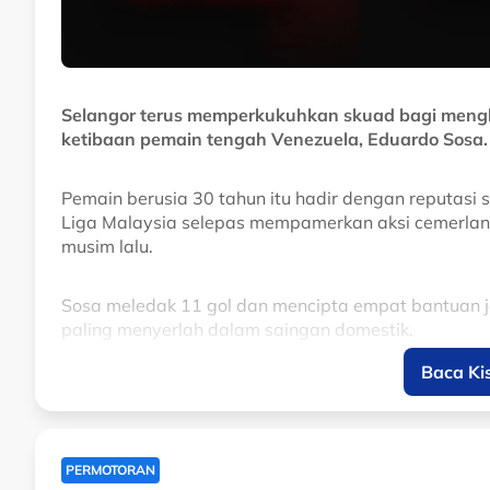
Selangor terus memperkukuhkan skuad bagi men
ketibaan pemain tengah Venezuela, Eduardo Sosa.
Pemain berusia 30 tahun itu hadir dengan reputasi 
Liga Malaysia selepas mempamerkan aksi cemerlang 
musim lalu.
Sosa meledak 11 gol dan mencipta empat bantuan ja
paling menyerlah dalam saingan domestik.
Baca Ki
Kehadirannya dijangka menambah dimensi baharu k
kreativiti, kawalan permainan dan kebolehan men
pertahanan lawan.
PERMOTORAN