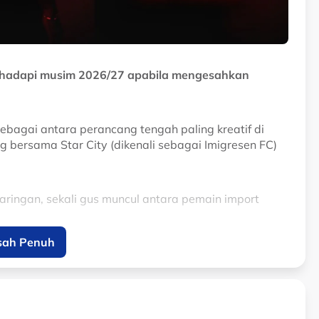
ghadapi musim 2026/27 apabila mengesahkan
sebagai antara perancang tengah paling kreatif di
bersama Star City (dikenali sebagai Imigresen FC)
ringan, sekali gus muncul antara pemain import
sah Penuh
epada jentera tengah Gergasi Merah menerusi
ghasilkan hantaran yang mampu memecahkan benteng