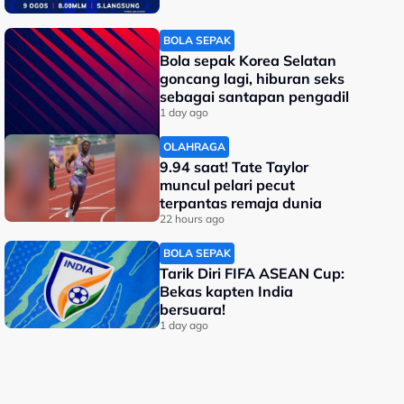
BOLA SEPAK
Bola sepak Korea Selatan
goncang lagi, hiburan seks
sebagai santapan pengadil
1 day ago
OLAHRAGA
9.94 saat! Tate Taylor
muncul pelari pecut
terpantas remaja dunia
22 hours ago
BOLA SEPAK
Tarik Diri FIFA ASEAN Cup:
Bekas kapten India
bersuara!
1 day ago