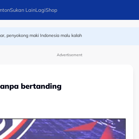
nton
Sukan Lain
Lagi
Shop
ar, penyokong maki Indonesia malu kalah
emenanjung Malaysia
Advertisement
anpa bertanding