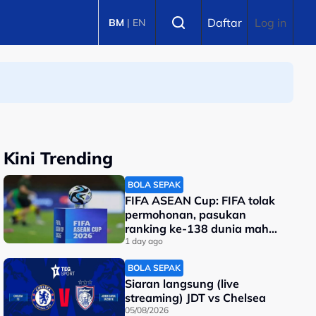
Select language
Daftar
Log in
BM
|
EN
Kini Trending
BOLA SEPAK
FIFA ASEAN Cup: FIFA tolak
permohonan, pasukan
ranking ke-138 dunia mahu
tarik diri?
1 day ago
BOLA SEPAK
Siaran langsung (live
streaming) JDT vs Chelsea
05/08/2026