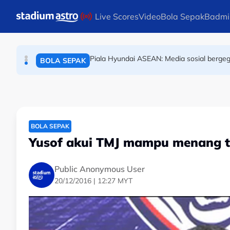
BOLA SEPAK
Skip to main content
Live Scores
Video
Bola Sepak
Badmi
Piala Hyundai ASEAN: Media sosial bergeg
BOLA SEPAK
Kelab Liga Super lancar jelajah konvoi S
BOLA SEPAK
BOLA SEPAK
Yusof akui TMJ mampu menang t
Public Anonymous User
20/12/2016 | 12:27 MYT