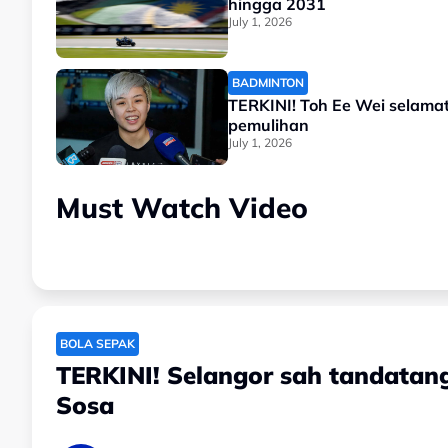
hingga 2031
July 1, 2026
BADMINTON
TERKINI! Toh Ee Wei selamat
pemulihan
July 1, 2026
Must Watch Video
BOLA SEPAK
TERKINI! Selangor sah tandatang
Sosa