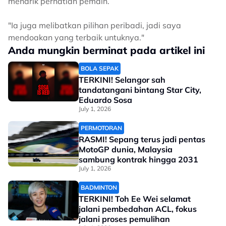
menarik perhatian pemain.
"Ia juga melibatkan pilihan peribadi, jadi saya
mendoakan yang terbaik untuknya."
Anda mungkin berminat pada artikel ini
BOLA SEPAK
TERKINI! Selangor sah
tandatangani bintang Star City,
Eduardo Sosa
July 1, 2026
PERMOTORAN
RASMI! Sepang terus jadi pentas
MotoGP dunia, Malaysia
sambung kontrak hingga 2031
July 1, 2026
BADMINTON
TERKINI! Toh Ee Wei selamat
jalani pembedahan ACL, fokus
jalani proses pemulihan