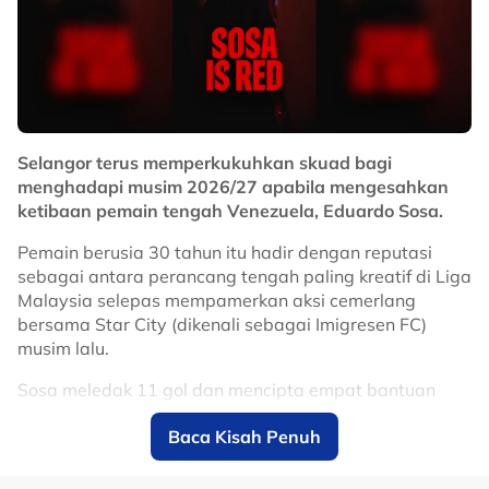
Selangor terus memperkukuhkan skuad bagi
menghadapi musim 2026/27 apabila mengesahkan
ketibaan pemain tengah Venezuela, Eduardo Sosa.
Pemain berusia 30 tahun itu hadir dengan reputasi
sebagai antara perancang tengah paling kreatif di Liga
Malaysia selepas mempamerkan aksi cemerlang
bersama Star City (dikenali sebagai Imigresen FC)
musim lalu.
Sosa meledak 11 gol dan mencipta empat bantuan
jaringan, sekali gus muncul antara pemain import
Baca Kisah Penuh
paling menyerlah dalam saingan domestik.
Kehadirannya dijangka menambah dimensi baharu