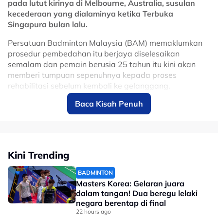
pada lutut kirinya di Melbourne, Australia, susulan
merancakkan ekonomi menerusi kemasukan pelancong
kecederaan yang dialaminya ketika Terbuka
dan penganjuran acara bertaraf antarabangsa di Litar
Singapura bulan lalu.
Antarabangsa Sepang.
Persatuan Badminton Malaysia (BAM) memaklumkan
No node context available.
prosedur pembedahan itu berjaya diselesaikan
Related Topics
semalam dan pemain berusia 25 tahun itu kini akan
memberi tumpuan sepenuhnya kepada proses
#motoGP
rehabilitasi sebelum kembali ke gelanggang.
Baca Kisah Penuh
Ee Wei melahirkan rasa syukur apabila pembedahan
berjalan lancar, selain menghargai sokongan yang
diterimanya daripada peminat, rakan seperjuangan
dan seluruh komuniti badminton sepanjang tempoh
sukar yang dilaluinya.
Kini Trending
“Saya lega kerana pembedahan berjalan dengan
BADMINTON
lancar dan ingin mengucapkan terima kasih kepada
Masters Korea: Gelaran juara
semua atas sokongan serta doa yang diberikan. Ia
dalam tangan! Dua beregu lelaki
amat bermakna buat saya. Fokus saya sekarang
negara berentap di final
adalah menjalani proses rehabilitasi dan saya akan
22 hours ago