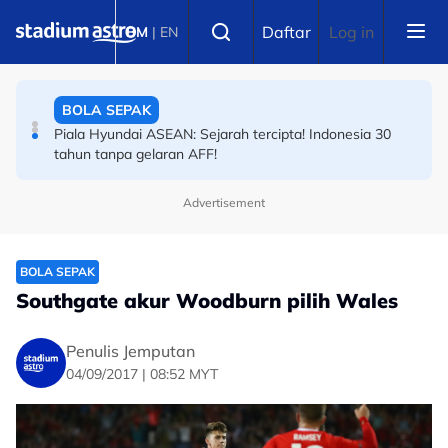
Skip to main content
BADMINTON
Select language
Daftar
Log in
BM
|
EN
Final Masters Korea: Eksperimen berjaya! Beregu
'scratch pair' negara juara!
BOLA SEPAK
Piala Hyundai ASEAN: Sejarah tercipta! Indonesia 30
tahun tanpa gelaran AFF!
Advertisement
BOLA SEPAK
Southgate akur Woodburn pilih Wales
Penulis Jemputan
04/09/2017 | 08:52 MYT