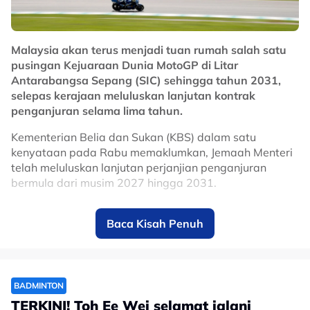
No node context available.
Related Topics
Malaysia akan terus menjadi tuan rumah salah satu
pusingan Kejuaraan Dunia MotoGP di Litar
#Selangor
#bola sepak
Antarabangsa Sepang (SIC) sehingga tahun 2031,
selepas kerajaan meluluskan lanjutan kontrak
penganjuran selama lima tahun.
Kementerian Belia dan Sukan (KBS) dalam satu
kenyataan pada Rabu memaklumkan, Jemaah Menteri
telah meluluskan lanjutan perjanjian penganjuran
bermula dari musim 2027 hingga 2031.
Keputusan itu memastikan Malaysia terus kekal dalam
Baca Kisah Penuh
kalendar MotoGP, sekali gus mengukuhkan kedudukan
Sepang sebagai antara litar ikonik dalam kejuaraan
perlumbaan motosikal paling berprestij di dunia.
Litar Antarabangsa Sepang mula menjadi tuan rumah
BADMINTON
MotoGP pada 1999 dan hanya terlepas menganjurkan
TERKINI! Toh Ee Wei selamat jalani