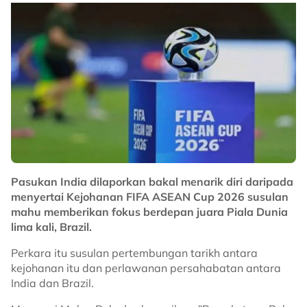
mahu tamatkan kemarau kemenangan ke atas
Harimau Malaya." kongsinya.
Maklumat lanjut ikuti Nadi Arena malam ini.
No node context available.
Related Topics
#Piala Hyundai ASEAN
#Filipina
#Harimau Malaya
Pasukan India dilaporkan bakal menarik diri daripada
menyertai Kejohanan FIFA ASEAN Cup 2026 susulan
mahu memberikan fokus berdepan juara Piala Dunia
lima kali, Brazil.
Perkara itu susulan pertembungan tarikh antara
kejohanan itu dan perlawanan persahabatan antara
India dan Brazil.