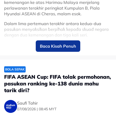
kemenangan ke atas Harimau Malaya menjelang
Related Topics
perlawanan terakhir peringkat Kumpulan B, Piala
Hyundai ASEAN di Cheras, malam esok.
#Harimau Malaya
#bola sepak
#Piala Hyundai ASEAN
#Engku Nur Shakir Engku Yacob
Dalam lima pertemuan terakhir antara kedua-dua
pasukan menyaksikan berpihak kepada skuad negara
dengan dua kemenangan dan tiga kali seri.
Baca Kisah Penuh
“Time to make history”, Carles Cuadrat,
jurulatih Filipina mahu tamatkan kemarau
kemenangan ke atas Harimau Malaya.
🇵🇭🔥
@ASTROARENA
BOLA SEPAK
pic.twitter.com/IX8p4LjGLc
FIFA ASEAN Cup: FIFA tolak permohonan,
pasukan ranking ke-138 dunia mahu
— Zulhelmi Zainal Azam
tarik diri?
(@zulhelmizainal1)
August 7, 2026
Saufi Tahir
Menerusi wartawan Astro Arena, berkongsikan: "Masa
07/08/2026 | 08:45 MYT
untuk cipta sejarah", Carles Cuadrat, jurulatih Filipina