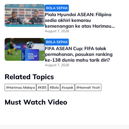
BOLA SEPAK
Piala Hyundai ASEAN: Filipina
sedia akhiri kemarau
kemenangan ke atas Harimau
Malaya
August 7, 2026
BOLA SEPAK
FIFA ASEAN Cup: FIFA tolak
permohonan, pasukan ranking
ke-138 dunia mahu tarik diri?
August 7, 2026
Related Topics
#Harimau Malaya
#KBS
#Bola
#sepak
#Hannah Yeoh
Must Watch Video