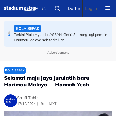
Skip to main content
BOLA SEPAK
Select language
Daftar
Log in
BM
|
EN
Bintang Piala Dunia 2026, pasukan ranking keempat
FIFA didakwa
BOLA SEPAK
Terkini Piala Hyundai ASEAN: Getir! Seorang lagi pemain
Harimau Malaya sah terkeluar
Advertisement
BOLA SEPAK
Piala Hyundai ASEAN: Media sosial bergegar,
penyokong maki Indonesia malu kalah
BOLA SEPAK
Selamat maju jaya jurulatih baru
Harimau Malaya -- Hannah Yeoh
Saufi Tahir
17/12/2024 | 19:11 MYT