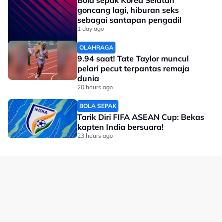
goncang lagi, hiburan seks
#FIFA ASEAN Cup
#FIFA
sebagai santapan pengadil
#Harimau Malaya
1 day ago
OLAHRAGA
9.94 saat! Tate Taylor muncul
pelari pecut terpantas remaja
dunia
20 hours ago
BOLA SEPAK
Tarik Diri FIFA ASEAN Cup: Bekas
kapten India bersuara!
23 hours ago