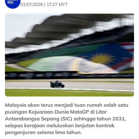
Libertadores, menjadikannya pemain yang sudah
01/07/2026 | 17:27 MYT
biasa beraksi di pentas kompetitif.
Dikenali dengan visi permainan yang tinggi,
kemampuan mengekalkan penguasaan bola serta etika
kerja yang konsisten, Sosa dijangka menjadi watak
penting dalam sistem permainan Selangor musim ini.
Penyokong Red Giants pastinya mengharapkan
sentuhan pemain kelahiran Venezuela itu mampu
membantu Selangor kembali mencabar kejuaraan
domestik, selain memperkukuhkan cabaran kelab di
pentas Asia pada musim baharu.
No node context available.
Related Topics
Malaysia akan terus menjadi tuan rumah salah satu
pusingan Kejuaraan Dunia MotoGP di Litar
#Selangor
#bola sepak
Antarabangsa Sepang (SIC) sehingga tahun 2031,
selepas kerajaan meluluskan lanjutan kontrak
penganjuran selama lima tahun.