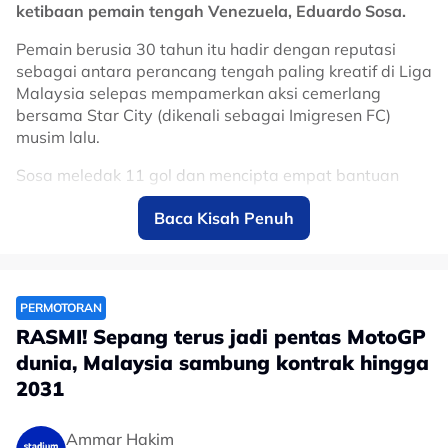
ketibaan pemain tengah Venezuela, Eduardo Sosa.
Pemain berusia 30 tahun itu hadir dengan reputasi
sebagai antara perancang tengah paling kreatif di Liga
Malaysia selepas mempamerkan aksi cemerlang
bersama Star City (dikenali sebagai Imigresen FC)
musim lalu.
Sosa meledak 11 gol dan mencipta empat bantuan
jaringan, sekali gus muncul antara pemain import
Baca Kisah Penuh
paling menyerlah dalam saingan domestik.
Kehadirannya dijangka menambah dimensi baharu
kepada jentera tengah Gergasi Merah menerusi
kreativiti, kawalan permainan dan kebolehan
PERMOTORAN
menghasilkan hantaran yang mampu memecahkan
RASMI! Sepang terus jadi pentas MotoGP
benteng pertahanan lawan.
dunia, Malaysia sambung kontrak hingga
Sebelum berhijrah ke Malaysia, Sosa turut memiliki
2031
pengalaman beraksi di Amerika Syarikat bersama
Columbus Crew, selain merasai saingan berprestij Copa
Ammar Hakim