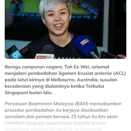
Bagaimanapun, KBS tidak mendedahkan jumlah kos
yang akan ditanggung kerajaan bagi menganjurkan
perlumbaan tersebut di bawah perjanjian baharu.
Sebelum ini, beberapa pegawai memaklumkan
bahawa yuran penganjuran MotoGP meningkat antara
10 hingga 15 peratus selepas kontrak terdahulu
diperbaharui pada 2024.
Lanjutan kontrak sehingga 2031 dijangka memberi
manfaat besar kepada Malaysia dalam usaha
Beregu campuran negara, Toh Ee Wei, selamat
memperkukuhkan reputasi negara sebagai destinasi
menjalani pembedahan ligamen krusiat anterior (ACL)
utama sukan permotoran dunia, selain terus
pada lutut kirinya di Melbourne, Australia, susulan
merancakkan ekonomi menerusi kemasukan pelancong
kecederaan yang dialaminya ketika Terbuka
dan penganjuran acara bertaraf antarabangsa di Litar
Singapura bulan lalu.
Antarabangsa Sepang.
Persatuan Badminton Malaysia (BAM) memaklumkan
No node context available.
prosedur pembedahan itu berjaya diselesaikan
Related Topics
semalam dan pemain berusia 25 tahun itu kini akan
memberi tumpuan sepenuhnya kepada proses
#motoGP
rehabilitasi sebelum kembali ke gelanggang.