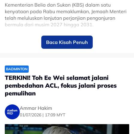
Kementerian Belia dan Sukan (KBS) dalam satu
kenyataan pada Rabu memaklumkan, Jemaah Menteri
telah meluluskan lanjutan perjanjian penganjuran
bermula dari musim 2027 hingga 2031.
Keputusan itu memastikan Malaysia terus kekal dalam
Baca Kisah Penuh
kalendar MotoGP, sekali gus mengukuhkan kedudukan
Sepang sebagai antara litar ikonik dalam kejuaraan
perlumbaan motosikal paling berprestij di dunia.
Litar Antarabangsa Sepang mula menjadi tuan rumah
BADMINTON
MotoGP pada 1999 dan hanya terlepas menganjurkan
TERKINI! Toh Ee Wei selamat jalani
perlumbaan pada musim 2020 serta 2021 susulan
pembedahan ACL, fokus jalani proses
pandemik COVID-19.
pemulihan
Sepanjang lebih dua dekad penganjurannya, Grand
Prix Malaysia berjaya menarik kehadiran ratusan ribu
Ammar Hakim
peminat dari dalam dan luar negara, selain memberi
01/07/2026 | 17:09 MYT
impak positif kepada sektor pelancongan, ekonomi dan
pembangunan industri sukan permotoran tempatan.