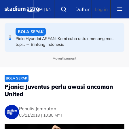
Skip to main content
BADMINTON
Select language
Daftar
Log in
BM
|
EN
Masters Korea: Tee Kai Wun-Yap Roy King melangkah
ke final
BOLA SEPAK
Piala Hyundai ASEAN: Kami cuba untuk menang mas
tapi... -- Bintang Indonesia
Advertisement
BOLA SEPAK
Pjanic: Juventus perlu awasi ancaman
United
Penulis Jemputan
05/11/2018 | 10:30 MYT