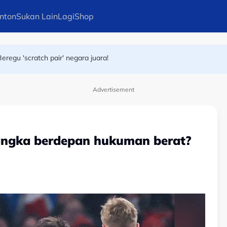
nton
Sukan Lain
Lagi
Shop
eregu 'scratch pair' negara juara!
u dua slot terakhir ke peringkat suku akhir
Advertisement
jangka berdepan hukuman berat?