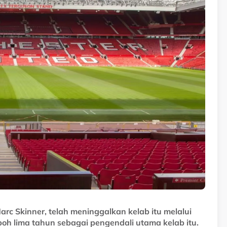
selepas memimpin pasukan Hearts menjuarai gelaran
 lalu, selain melangkah ke perlawanan akhir Piala
arc Skinner, telah meninggalkan kelab itu melalui
h lima tahun sebagai pengendali utama kelab itu.