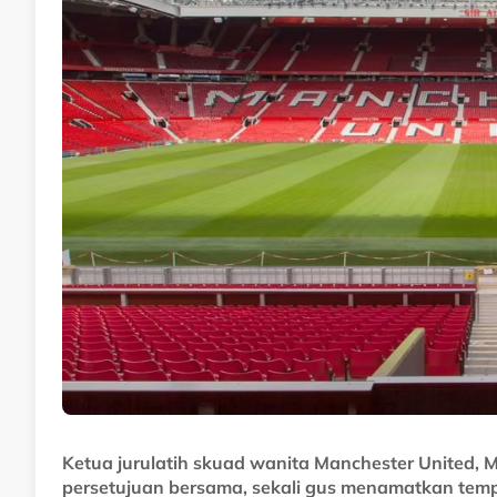
Dia hadir ke Old Trafford dengan rekod cemerlang 
pertama Liga Perdana Wanita Scotland (SWPL) musim
Scotland pertama pada 2024.
"Perkara besar akan berlaku." ujarnya.
No node context available.
Ketua jurulatih skuad wanita Manchester United, M
Related Topics
persetujuan bersama, sekali gus menamatkan tempo