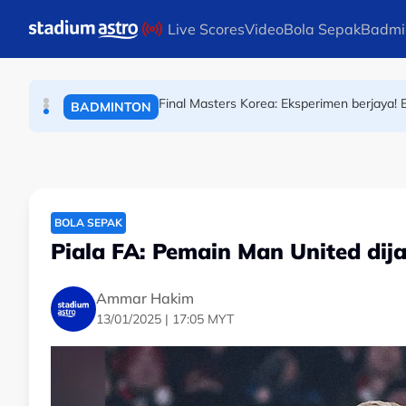
BOLA SEPAK
Skip to main content
Live Scores
Video
Bola Sepak
Badmi
Final Masters Korea: Eksperimen berjaya! B
BADMINTON
Piala Menteri Pendidikan: Lima pasukan bur
BOLA SEPAK
BOLA SEPAK
Piala FA: Pemain Man United di
Ammar Hakim
13/01/2025 | 17:05 MYT