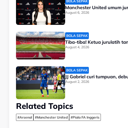
BOLA SEPAK
Manchester United umum jur
August 6, 2026
BOLA SEPAK
Tiba-tiba! Ketua jurulatih 
August 4, 2026
BOLA SEPAK
JJ Gabriel curi tumpuan, de
August 2, 2026
Related Topics
#Arsenal
#Manchester United
#Piala FA Inggeris