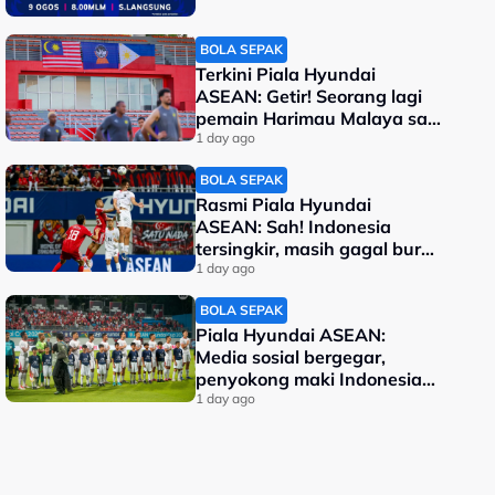
BOLA SEPAK
Terkini Piala Hyundai
ASEAN: Getir! Seorang lagi
pemain Harimau Malaya sah
terkeluar
1 day ago
BOLA SEPAK
Rasmi Piala Hyundai
ASEAN: Sah! Indonesia
tersingkir, masih gagal buru
kejuaraan
1 day ago
BOLA SEPAK
Piala Hyundai ASEAN:
Media sosial bergegar,
penyokong maki Indonesia
malu kalah
1 day ago