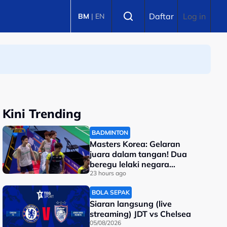
Select language
Daftar
Log in
BM
|
EN
Kini Trending
BADMINTON
Masters Korea: Gelaran
juara dalam tangan! Dua
beregu lelaki negara
berentap di final
23 hours ago
BOLA SEPAK
Siaran langsung (live
streaming) JDT vs Chelsea
05/08/2026