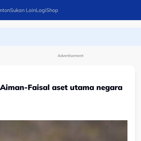
nton
Sukan Lain
Lagi
Shop
-- Dollah Salleh
Advertisement
if Aiman-Faisal aset utama negara