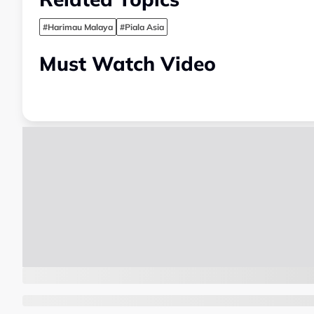
#Harimau Malaya
#Piala Asia
Must Watch Video