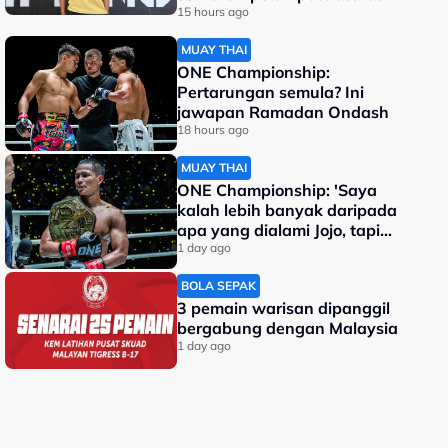
dunia
15 hours ago
MUAY THAI
ONE Championship:
Pertarungan semula? Ini
jawapan Ramadan Ondash
18 hours ago
MUAY THAI
ONE Championship: 'Saya
kalah lebih banyak daripada
apa yang dialami Jojo, tapi
saya jadi juara dunia'
1 day ago
BOLA SEPAK
3 pemain warisan dipanggil
bergabung dengan Malaysia
1 day ago