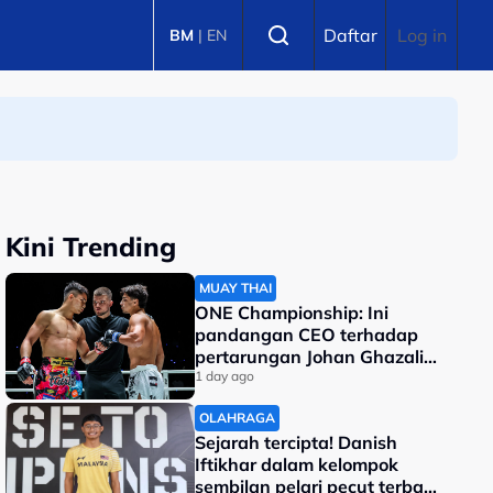
Select language
Daftar
Log in
BM
|
EN
Kini Trending
MUAY THAI
ONE Championship: Ini
pandangan CEO terhadap
pertarungan Johan Ghazali-
Ramadan Ondash
1 day ago
OLAHRAGA
Sejarah tercipta! Danish
Iftikhar dalam kelompok
sembilan pelari pecut terbaik