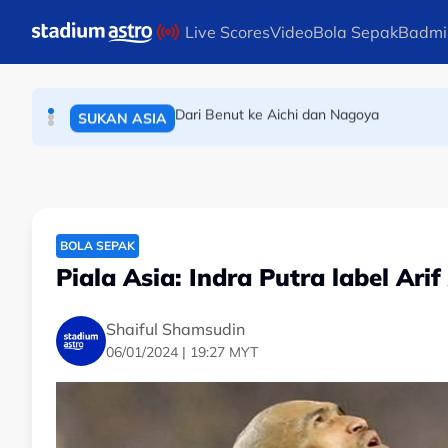
BOLA SEPAK
Skip to main content
Live Scores
Video
Bola Sepak
Badmi
Liga Super: Bola sepak darah daging saya 
BOLA SEPAK
Dari Benut ke Aichi dan Nagoya
SUKAN ASIA
BOLA SEPAK
Piala Asia: Indra Putra label Ar
Shaiful Shamsudin
06/01/2024 | 19:27 MYT