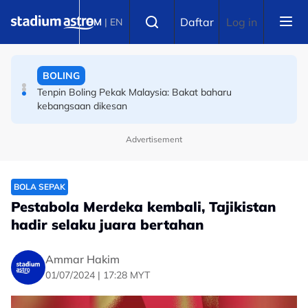
Skip to main content
BOLA SEPAK
Select language
Daftar
Log in
BM
|
EN
Piala Hyundai ASEAN: Awas kejutan Filipina, kata bekas
tonggak Harimau Malaya
BOLING
Tenpin Boling Pekak Malaysia: Bakat baharu
kebangsaan dikesan
Advertisement
BOLA SEPAK
Pestabola Merdeka kembali, Tajikistan
hadir selaku juara bertahan
Ammar Hakim
01/07/2024 | 17:28 MYT