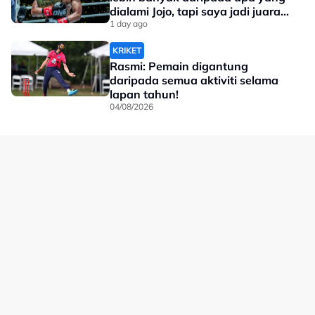
dialami Jojo, tapi saya jadi juara
dunia'
1 day ago
KRIKET
Rasmi: Pemain digantung
daripada semua aktiviti selama
lapan tahun!
04/08/2026