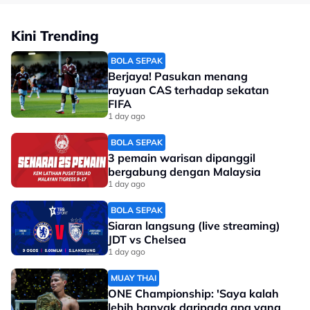
Kini Trending
BOLA SEPAK
Berjaya! Pasukan menang
rayuan CAS terhadap sekatan
FIFA
1 day ago
BOLA SEPAK
3 pemain warisan dipanggil
bergabung dengan Malaysia
1 day ago
BOLA SEPAK
Siaran langsung (live streaming)
JDT vs Chelsea
1 day ago
MUAY THAI
ONE Championship: 'Saya kalah
lebih banyak daripada apa yang