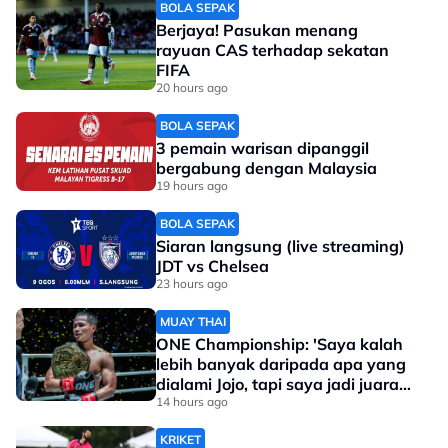
BOLA SEPAK
Berjaya! Pasukan menang
rayuan CAS terhadap sekatan
FIFA
20 hours ago
BOLA SEPAK
3 pemain warisan dipanggil
bergabung dengan Malaysia
19 hours ago
BOLA SEPAK
Siaran langsung (live streaming)
JDT vs Chelsea
23 hours ago
MUAY THAI
ONE Championship: 'Saya kalah
lebih banyak daripada apa yang
dialami Jojo, tapi saya jadi juara
dunia'
14 hours ago
KRIKET