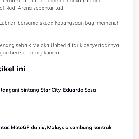
 perbaiki tapi ia perlu diterjemahkan dalam
 di Nadi Arena sebentar tadi.
i ke Lubnan bersama skuad kebangsaan bagi memenuhi
 Penang sebaik Melaka United ditarik penyertaannya
ggan beri sebarang komen.
kel ini
TERKINI! Selangor sah tandatangani bintang Star City, Eduardo Sosa
entas MotoGP dunia, Malaysia sambung kontrak