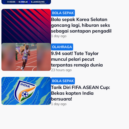
BOLA SEPAK
Bola sepak Korea Selatan
goncang lagi, hiburan seks
sebagai santapan pengadil
1 day ago
OLAHRAGA
9.94 saat! Tate Taylor
muncul pelari pecut
terpantas remaja dunia
23 hours ago
BOLA SEPAK
Tarik Diri FIFA ASEAN Cup:
Bekas kapten India
bersuara!
1 day ago