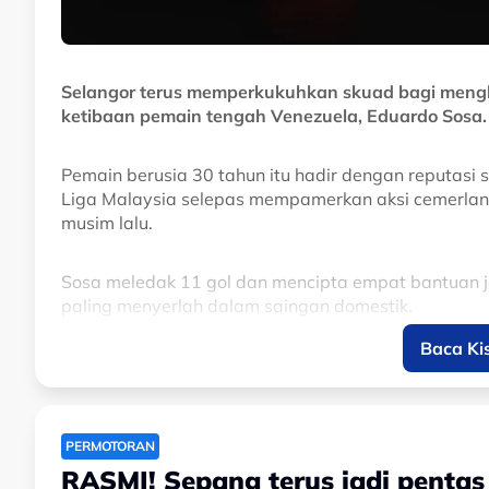
Selangor terus memperkukuhkan skuad bagi men
ketibaan pemain tengah Venezuela, Eduardo Sosa.
Pemain berusia 30 tahun itu hadir dengan reputasi 
Liga Malaysia selepas mempamerkan aksi cemerlang 
musim lalu.
Sosa meledak 11 gol dan mencipta empat bantuan ja
paling menyerlah dalam saingan domestik.
Baca Ki
Kehadirannya dijangka menambah dimensi baharu k
kreativiti, kawalan permainan dan kebolehan men
pertahanan lawan.
PERMOTORAN
Sebelum berhijrah ke Malaysia, Sosa turut memilik
RASMI! Sepang terus jadi penta