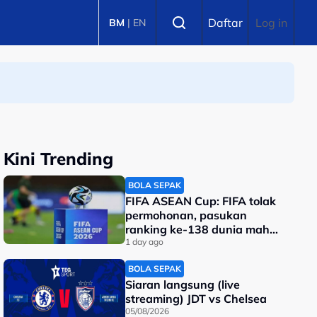
Select language
Daftar
Log in
BM
|
EN
Kini Trending
BOLA SEPAK
FIFA ASEAN Cup: FIFA tolak
permohonan, pasukan
ranking ke-138 dunia mahu
tarik diri?
1 day ago
BOLA SEPAK
Siaran langsung (live
streaming) JDT vs Chelsea
05/08/2026