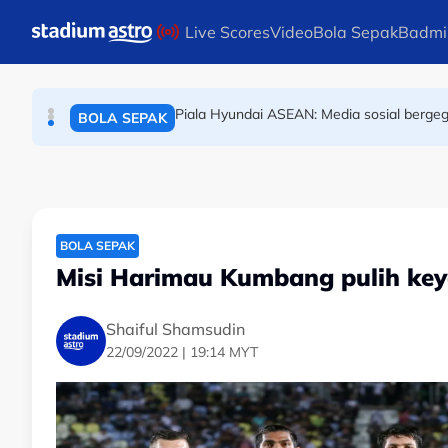
BOLA SEPAK
Skip to main content
Live Scores
Video
Bola Sepak
Badmi
Piala Hyundai ASEAN: Media sosial bergeg
BOLA SEPAK
Kelab Liga Super lancar jelajah konvoi S
BOLA SEPAK
BOLA SEPAK
Misi Harimau Kumbang pulih key
Shaiful Shamsudin
22/09/2022 | 19:14 MYT