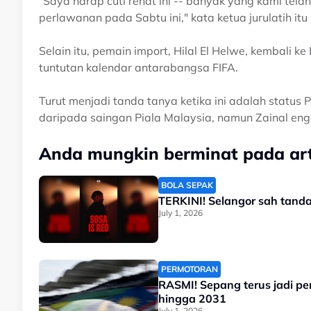
"Saya harap cuti rehat ini -- banyak yang kami telah
perlawanan pada Sabtu ini," kata ketua jurulatih itu
Selain itu, pemain import, Hilal El Helwe, kembal
tuntutan kalendar antarabangsa FIFA.
Turut menjadi tanda tanya ketika ini adalah status
daripada saingan Piala Malaysia, namun Zainal en
Anda mungkin berminat pada arti
BOLA SEPAK
July 1, 2026
PERMOTORAN
RASMI! Sepang terus jadi p
hingga 2031
July 1, 2026