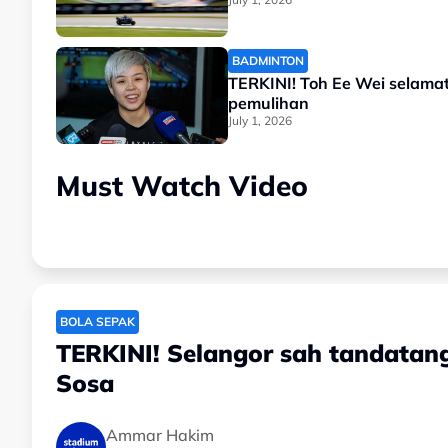
BADMINTON
TERKINI! Toh Ee Wei selamat
pemulihan
July 1, 2026
Must Watch Video
BOLA SEPAK
TERKINI! Selangor sah tandatang
Sosa
Ammar Hakim