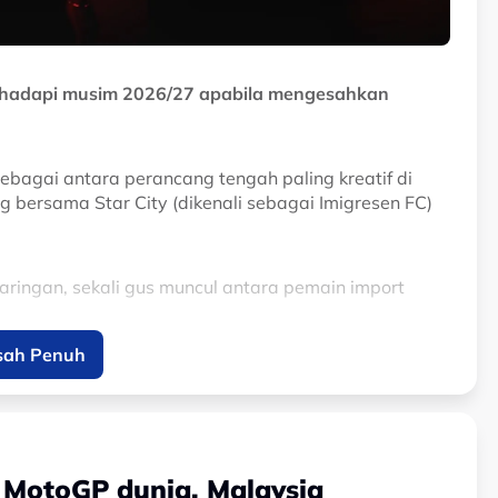
ghadapi musim 2026/27 apabila mengesahkan
sebagai antara perancang tengah paling kreatif di
bersama Star City (dikenali sebagai Imigresen FC)
ringan, sekali gus muncul antara pemain import
sah Penuh
epada jentera tengah Gergasi Merah menerusi
ghasilkan hantaran yang mampu memecahkan benteng
i pengalaman beraksi di Amerika Syarikat bersama
s MotoGP dunia, Malaysia