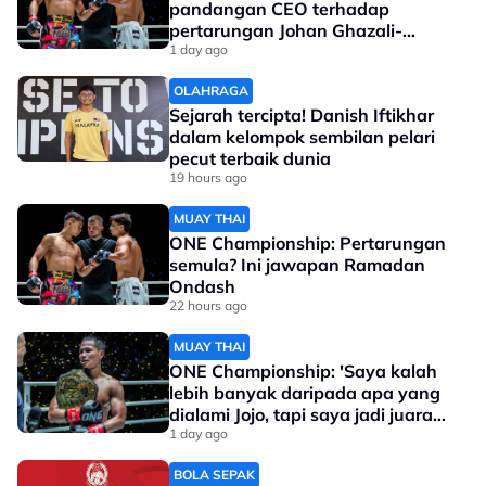
pandangan CEO terhadap
pertarungan Johan Ghazali-
Ramadan Ondash
1 day ago
OLAHRAGA
Sejarah tercipta! Danish Iftikhar
dalam kelompok sembilan pelari
pecut terbaik dunia
19 hours ago
MUAY THAI
ONE Championship: Pertarungan
semula? Ini jawapan Ramadan
Ondash
22 hours ago
MUAY THAI
ONE Championship: 'Saya kalah
lebih banyak daripada apa yang
dialami Jojo, tapi saya jadi juara
dunia'
1 day ago
BOLA SEPAK