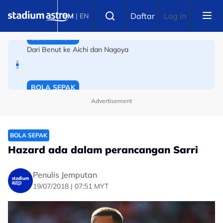
Skip to main content
SUKAN ASIA
Select language
Daftar
Log in
BM
|
EN
Dari Benut ke Aichi dan Nagoya
BOLA SEPAK
Bola sepak Korea Selatan goncang lagi, hiburan seks
sebagai santapan pengadil
Advertisement
BOLA SEPAK
Hazard ada dalam perancangan Sarri
Penulis Jemputan
19/07/2018 | 07:51 MYT