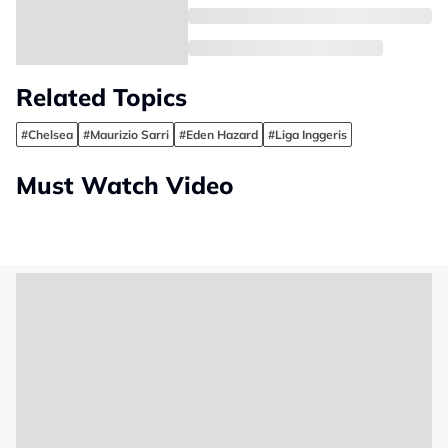
Related Topics
#Chelsea
#Maurizio Sarri
#Eden Hazard
#Liga Inggeris
Must Watch Video