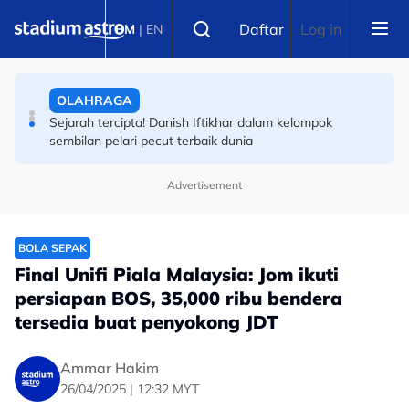
OLAHRAGA
Skip to main content
Select language
Wakil tunggal Asia! Ini video larian 100m Danish Iftikhar
Daftar
Log in
BM
|
EN
OLAHRAGA
Sejarah tercipta! Danish Iftikhar dalam kelompok
sembilan pelari pecut terbaik dunia
Advertisement
BERITA SUKAN AM
Buku diplomasi sukan dunia bincang status Sukan
Komanwel
BOLA SEPAK
Final Unifi Piala Malaysia: Jom ikuti
persiapan BOS, 35,000 ribu bendera
tersedia buat penyokong JDT
Ammar Hakim
26/04/2025 | 12:32 MYT