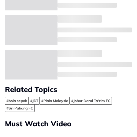
Related Topics
#bola sepak
#JDT
#Piala Malaysia
#Johor Darul Ta'zim FC
#Sri Pahang FC
Must Watch Video