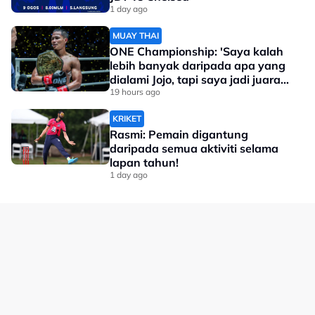
1 day ago
MUAY THAI
ONE Championship: 'Saya kalah
lebih banyak daripada apa yang
dialami Jojo, tapi saya jadi juara
dunia'
19 hours ago
KRIKET
Rasmi: Pemain digantung
daripada semua aktiviti selama
lapan tahun!
1 day ago