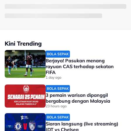
Kini Trending
BOLA SEPAK
Berjaya! Pasukan menang
rayuan CAS terhadap sekatan
FIFA
1 day ago
BOLA SEPAK
3 pemain warisan dipanggil
bergabung dengan Malaysia
23 hours ago
BOLA SEPAK
Siaran langsung (live streaming)
JDT vs Chelsea