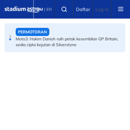
Skip to main content
SUKAN AIR
Select language
Daftar
Log in
BM
|
EN
Sejarah Tercipta! Malaysia raih emas pertama
Kejohanan Asia Hoki Dalam Air
PERMOTORAN
Moto3: Hakim Danish raih petak kesembilan GP Britain,
sedia cipta kejutan di Silverstone