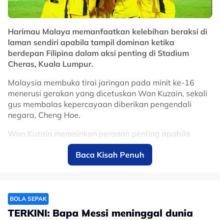
Harimau Malaya memanfaatkan kelebihan beraksi di
laman sendiri apabila tampil dominan ketika
berdepan Filipina dalam aksi penting di Stadium
Cheras, Kuala Lumpur.
Malaysia membuka tirai jaringan pada minit ke-16
menerusi gerakan yang dicetuskan Wan Kuzain, sekali
gus membalas kepercayaan diberikan pengendali
negara, Cheng Hoe.
Wan Kuzain memainkan peranan penting apabila
menghasilkan hantaran tepat yang membolehkan
Baca Kisah Penuh
rakan sepasukan, Pavithran Gunalan menyempurnakan
peluang untuk meletakkan Harimau Malaya di depan.
Jaringan tersebut mencetuskan gegak-gempita di
Stadium Cheras dengan penyokong tuan rumah terus
BOLA SEPAK
memberikan sokongan kepada anak buah Cheng Hoe.
TERKINI: Bapa Messi meninggal dunia