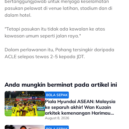
bertanggungjawab untuk menjaga keselamatan
pasukan pelawat di venue latihan, stadium dan di
dalam hotel.
"Tetapi pasukan itu tidak ada kawalan ke atas
kawasan umum seperti jalan raya."
Dalam perlawanan itu, Pohang tersingkir daripada
ACLE selepas tewas 2-5 kepada JDT.
Anda mungkin berminat pada artikel ini
BOLA SEPAK
Piala Hyundai ASEAN: Malaysia
ke separuh akhir! Wan Kuzain
arkitek kemenangan Harimau
Malaya
August 8, 2026
BOLA SEPAK