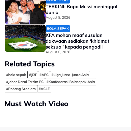
TERKINI: Bapa Messi meninggal
dunia
August 8, 2026
BOLA SEPAK
KFA mohon maaf susulan
dakwaan sediakan ‘khidmat
seksual’ kepada pengadil
August 8, 2026
Related Topics
#bola sepak
#JDT
#AFC
#Liga Juara-Juara Asia
#Johor Darul Ta'zim FC
#Konfederasi Bolasepak Asia
#Pohang Steelers
#ACLE
Must Watch Video