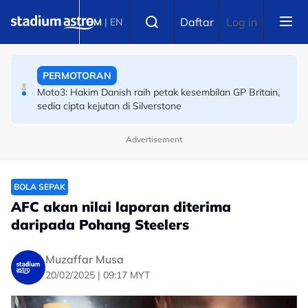
Skip to main content
PERMOTORAN
Select language
Daftar
Log in
BM
|
EN
Moto3: Hakim Danish raih petak kesembilan GP Britain,
sedia cipta kejutan di Silverstone
BOLA SEPAK
Piala Hyundai ASEAN: Malaysia ke separuh akhir! Wan
Kuzain arkitek kemenangan Harimau Malaya
Advertisement
BOLA SEPAK
AFC akan nilai laporan diterima
daripada Pohang Steelers
Muzaffar Musa
20/02/2025 | 09:17 MYT