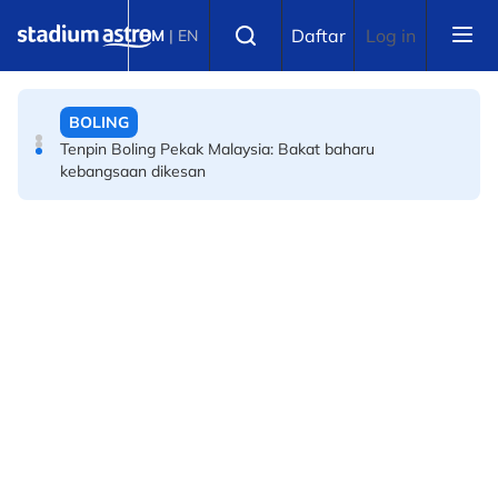
Skip to main content
BOLA SEPAK
Select language
Daftar
Log in
BM
|
EN
Piala Hyundai ASEAN: Awas kejutan Filipina, kata bekas
tonggak Harimau Malaya
BOLING
Tenpin Boling Pekak Malaysia: Bakat baharu
kebangsaan dikesan