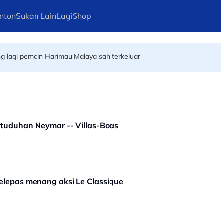
nton
Sukan Lain
Lagi
Shop
ng keempat FIFA didakwa
ng lagi pemain Harimau Malaya sah terkeluar
Alvaro diugut bunuh gara-gara tuduhan Neymar -- Villas-Boas
selepas menang aksi Le Classique