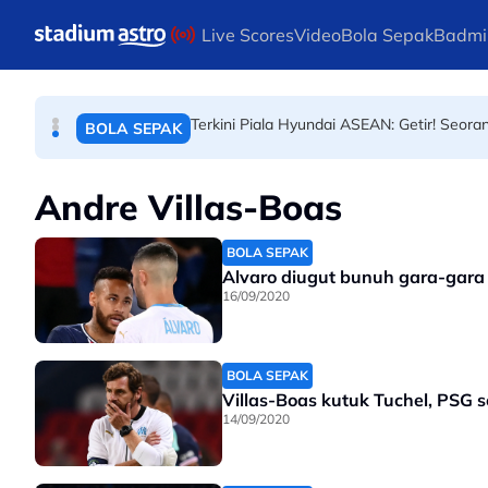
BOLA SEPAK
Skip to main content
Live Scores
Video
Bola Sepak
Badmi
Bintang Piala Dunia 2026, pasukan ranki
BOLA SEPAK
Terkini Piala Hyundai ASEAN: Getir! Seora
BOLA SEPAK
Andre Villas-Boas
BOLA SEPAK
16/09/2020
BOLA SEPAK
Villas-Boas kutuk Tuchel, PSG 
14/09/2020