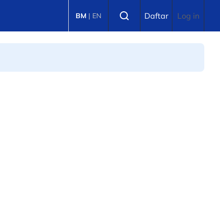
Select language
Daftar
Log in
BM
|
EN