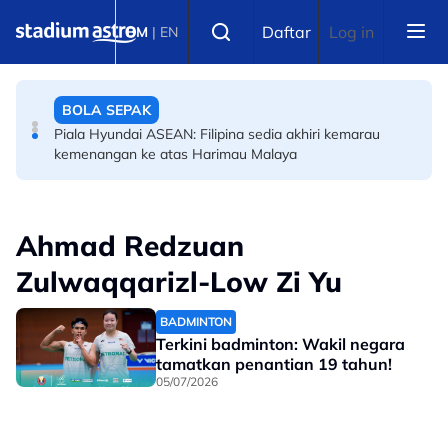
Skip to main content
OLAHRAGA
Select language
Daftar
Log in
BM
|
EN
(Terkini) Danish Iftikhar muncul antara lapan pelari pecut
remaja terbaik dunia
BOLA SEPAK
Piala Hyundai ASEAN: Filipina sedia akhiri kemarau
kemenangan ke atas Harimau Malaya
Ahmad Redzuan
Zulwaqqarizl-Low Zi Yu
BADMINTON
Terkini badminton: Wakil negara
tamatkan penantian 19 tahun!
05/07/2026