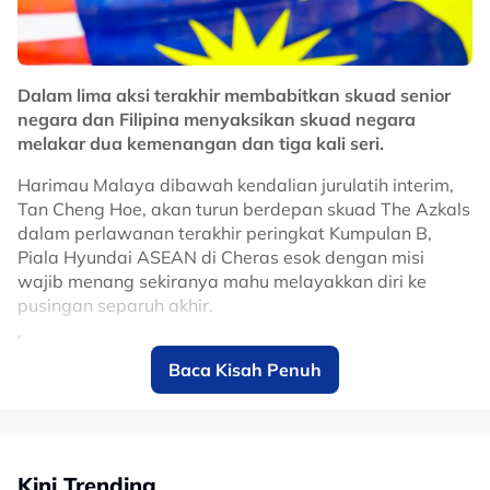
Dalam lima aksi terakhir membabitkan skuad senior
negara dan Filipina menyaksikan skuad negara
melakar dua kemenangan dan tiga kali seri.
Harimau Malaya dibawah kendalian jurulatih interim,
Tan Cheng Hoe, akan turun berdepan skuad The Azkals
dalam perlawanan terakhir peringkat Kumpulan B,
Piala Hyundai ASEAN di Cheras esok dengan misi
wajib menang sekiranya mahu melayakkan diri ke
pusingan separuh akhir.
Every competition begins with belief.
Baca Kisah Penuh
The Hyundai Cup campaign begins with
an away fixture against Myanmar 🇲🇲 on
July 25, setting up a challenging yet
Kini Trending