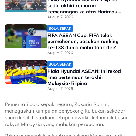
sedia akhiri kemarau
kemenangan ke atas Harimau
Malaya
August 7, 2026
BOLA SEPAK
FIFA ASEAN Cup: FIFA tolak
permohonan, pasukan ranking
ke-138 dunia mahu tarik diri?
August 7, 2026
BOLA SEPAK
Piala Hyundai ASEAN: Ini rekod
lima pertemuan terakhir
Malaysia-Filipina
August 7, 2026
Pemerhati bola sepak negara, Zakaria Rahim,
menegaskan kumpulan penyokong itu bukan sekadar
suara kecil di stadium tetapi mewakili kelompok besar
rakyat Malaysia yang mahukan perubahan.
"Mereka mewakili seluruh penyokong Malaysia, jadi