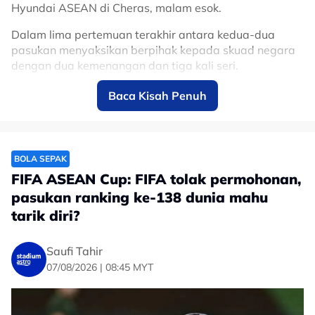
Hyundai ASEAN di Cheras, malam esok.
Dalam lima pertemuan terakhir antara kedua-dua
pasukan menyaksikan berpihak kepada skuad negara
dengan dua kemenangan dan tiga kali seri.
Baca Kisah Penuh
“Time to make history”, Carles Cuadrat,
jurulatih Filipina mahu tamatkan kemarau
kemenangan ke atas Harimau Malaya.
🇵🇭🔥
@ASTROARENA
BOLA SEPAK
pic.twitter.com/IX8p4LjGLc
FIFA ASEAN Cup: FIFA tolak permohonan,
pasukan ranking ke-138 dunia mahu
— Zulhelmi Zainal Azam
tarik diri?
(@zulhelmizainal1)
August 7, 2026
Saufi Tahir
Menerusi wartawan Astro Arena, berkongsikan: "Masa
07/08/2026 | 08:45 MYT
untuk cipta sejarah", Carles Cuadrat, jurulatih Filipina
mahu tamatkan kemarau kemenangan ke atas
Harimau Malaya." kongsinya.