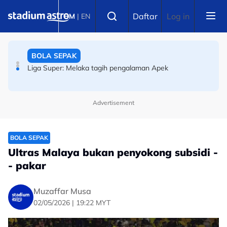
Skip to main content
Select language
BOLA SEPAK
Daftar
Log in
BM
|
EN
Liga Super: Melaka tagih pengalaman Apek
PERMOTORAN
ARRC: Hafizh Syahrin ketiga, hanya 0.048 saat pisahkan
tiga pelumba terpantas di Mandalika
Advertisement
BOLA SEPAK
Ultras Malaya bukan penyokong subsidi -
- pakar
Muzaffar Musa
02/05/2026 | 19:22 MYT