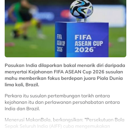
Maklumat lanjut ikuti Nadi Arena malam ini.
No node context available.
Related Topics
#Piala Hyundai ASEAN
#Filipina
#Harimau Malaya
Pasukan India dilaporkan bakal menarik diri daripada
menyertai Kejohanan FIFA ASEAN Cup 2026 susulan
mahu memberikan fokus berdepan juara Piala Dunia
lima kali, Brazil.
Perkara itu susulan pertembungan tarikh antara
kejohanan itu dan perlawanan persahabatan antara
India dan Brazil.
Menerusi MakanBola, berkongsikan: "Persekutuan Bola
Sepak Seluruh India (AIFF) cuba mengemukakan