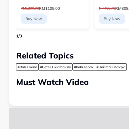
Paddle - Dual-Layer Core
Navy) 6307071
RM1105.00
RM308
RM1200.00
RM408.70
Buy Now
Buy Now
1
/
3
Related Topics
#Rob Friend
#Peter Cklamovski
#bola sepak
#Harimau Malaya
Must Watch Video