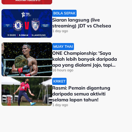
BOLA SEPAK
Siaran langsung (live
streaming) JDT vs Chelsea
1 day ago
MUAY THAI
ONE Championship: 'Saya
kalah lebih banyak daripada
apa yang dialami Jojo, tapi
saya jadi juara dunia'
16 hours ago
KRIKET
Rasmi: Pemain digantung
daripada semua aktiviti
selama lapan tahun!
1 day ago