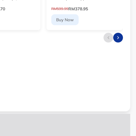
6
Football 10768903 [Le Mai.com]
.70
RM378.95
RM599.99
R
Buy Now