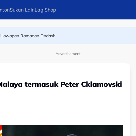
nton
Sukan Lain
Lagi
Shop
mpat perlawanan serta-merta
Ini jawapan Ramadan Ondash
Advertisement
alaya termasuk Peter Cklamovski