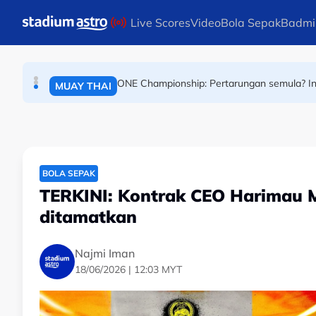
Skip to main content
Live Scores
Video
Bola Sepak
Badmi
Sentuh pengadil! Pemain Argentina digantung e
RAGBI
ONE Championship: Pertarungan semula? 
MUAY THAI
FIFA mohon maaf!
BOLA SEPAK
BOLA SEPAK
TERKINI: Kontrak CEO Harimau M
ditamatkan
Najmi Iman
18/06/2026 | 12:03 MYT