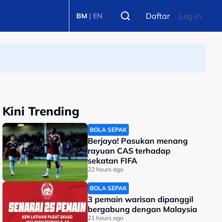
Select language
Daftar
Log in
BM
|
EN
Kini Trending
BOLA SEPAK
Berjaya! Pasukan menang
rayuan CAS terhadap
sekatan FIFA
22 hours ago
BOLA SEPAK
3 pemain warisan dipanggil
bergabung dengan Malaysia
21 hours ago