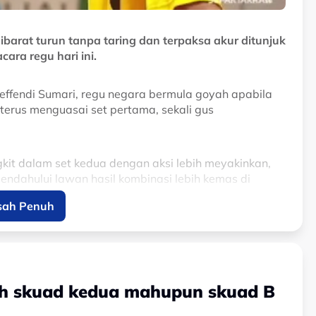
barat turun tanpa taring dan terpaksa akur ditunjuk
cara regu hari ini.
uleffendi Sumari, regu negara bermula goyah apabila
terus menguasai set pertama, sekali gus
kit dalam set kedua dengan aksi lebih meyakinkan,
endahului lawan hasil kombinasi lebih kemas di
sah Penuh
ata kritikal dan menutup perlawanan dengan
di pentas final lebur, manakala Filipina meneruskan
ilah skuad kedua mahupun skuad B