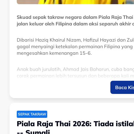
Skuad sepak takraw negara dalam Piala Raja Thai i
jalan keluar oleh Filipina dalam aksi separuh akhir a
Dibarisi Haziq Khairul Nizam, Hafizul Hayazi dan Z
gagal menyaingi ketekalan permainan Filipina yang 
mengesahkan kemenangan 15-6.
Anak buah jurulatih, Ahmad Jais Baharun, cuba bang
corak permainan lebih tersusun dan beberapa kali m
semua posisi.
Baca Ki
Bagaimanapun, Filipina kekal tenang dalam mata-m
keputusan 15-13.
SEPAK TAKRAW
Kekalahan itu menyaksikan impian Malaysia beraksi 
Piala Raja Thai 2026: Tiada ist
misi memburu gelaran juara.
-- Sumali