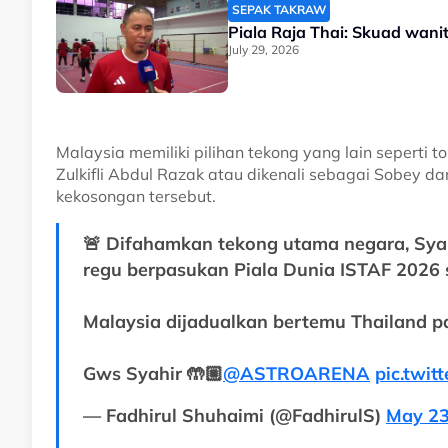
SEPAK TAKRAW
Piala Raja Thai: Skuad wani
July 29, 2026
Malaysia memiliki pilihan tekong yang lain seperti 
Zulkifli Abdul Razak atau dikenali sebagai Sobey da
kekosongan tersebut.
🚨 Difahamkan tekong utama negara, Syahi
regu berpasukan Piala Dunia ISTAF 2026 
Malaysia dijadualkan bertemu Thailand p
Gws Syahir 🤲🏼
@ASTROARENA
pic.twi
— Fadhirul Shuhaimi (@FadhirulS)
May 23