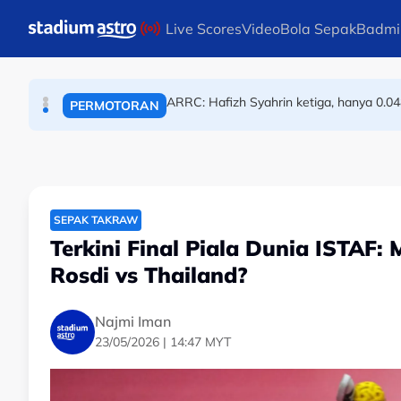
BOLA SEPAK
Skip to main content
Live Scores
Video
Bola Sepak
Badmi
ARRC: Hafizh Syahrin ketiga, hanya 0.04
PERMOTORAN
Angkat berat rayu dipertandingkan d
ANGKAT BERAT
SEPAK TAKRAW
Terkini Final Piala Dunia ISTAF:
Rosdi vs Thailand?
Najmi Iman
23/05/2026 | 14:47 MYT