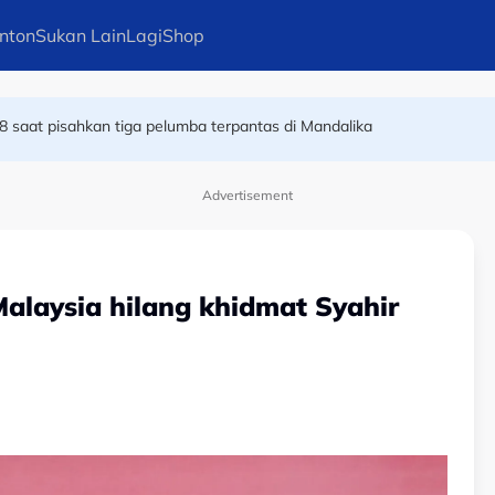
nton
Sukan Lain
Lagi
Shop
8 saat pisahkan tiga pelumba terpantas di Mandalika
alam MSSM
Advertisement
 Malaysia hilang khidmat Syahir