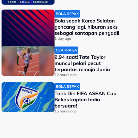
BOLA SEPAK
Bola sepak Korea Selatan
goncang lagi, hiburan seks
sebagai santapan pengadil
1 day ago
OLAHRAGA
9.94 saat! Tate Taylor
muncul pelari pecut
terpantas remaja dunia
12 hours ago
BOLA SEPAK
Tarik Diri FIFA ASEAN Cup:
Bekas kapten India
bersuara!
15 hours ago