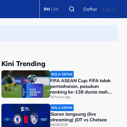
Select language
Daftar
Log in
BM
|
EN
Kini Trending
BOLA SEPAK
FIFA ASEAN Cup: FIFA tolak
permohonan, pasukan
ranking ke-138 dunia mahu
tarik diri?
16 hours ago
BOLA SEPAK
Siaran langsung (live
streaming) JDT vs Chelsea
05/08/2026