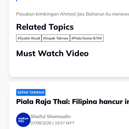
Pasukan bimbingan Ahmad Jais Baharun itu menewask
Related Topics
#Syahir Rosdi
#Sepak Takraw
#Piala Dunia ISTAF
Must Watch Video
SEPAK TAKRAW
Piala Raja Thai: Filipina hancur
Shaiful Shamsudin
07/08/2026 | 19:57 MYT