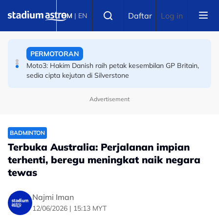
SUKAN AIR
Skip to main content
Select language
Sejarah Tercipta! Malaysia raih emas pertama
Daftar
Log in
BM
|
EN
Kejohanan Asia Hoki Dalam Air
PERMOTORAN
Moto3: Hakim Danish raih petak kesembilan GP Britain,
sedia cipta kejutan di Silverstone
Advertisement
BOLA SEPAK
Piala Hyundai ASEAN: Malaysia ke separuh akhir! Wan
Kuzain arkitek kemenangan Harimau Malaya
BADMINTON
Terbuka Australia: Perjalanan impian
terhenti, beregu meningkat naik negara
tewas
Najmi Iman
12/06/2026 | 15:13 MYT