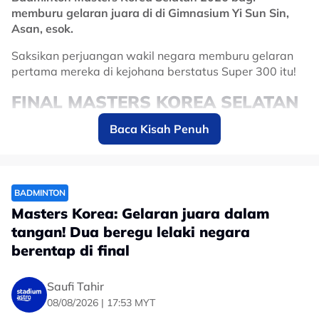
memburu gelaran juara di di Gimnasium Yi Sun Sin,
Asan, esok.
Saksikan perjuangan wakil negara memburu gelaran
pertama mereka di kejohana berstatus Super 300 itu!
FINAL MASTERS KOREA SELATAN
2026: INFO SIARAN LANGSUNG
Baca Kisah Penuh
(LIVE STREAMING) SOH WOOI
YIK-MAN WEI CHONG VS TEE KAI
WUN-YAP ROY KING
BADMINTON
Masters Korea: Gelaran juara dalam
Tarikh: 9 Ogos 2026 (Ahad)
tangan! Dua beregu lelaki negara
Saluran: Astro Badminton (815)
berentap di final
Masa: Bermula 10 pagi
Venue: Gimnasium Yi Sun Sin, Korea Selatan
Saufi Tahir
08/08/2026 | 17:53 MYT
Anda juga boleh strim menerusi
Astro Go
atau
Sooka