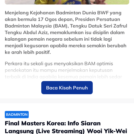
Menjelang Kejohanan Badminton Dunia BWF yang
akan bermula 17 Ogos depan, Presiden Persatuan
Badminton Malaysia (BAM), Tengku Datuk Seri Zafrul
Tengku Abdul Aziz, memaklumkan isu disiplin dalam
kalangan pemain negara sebelum ini tidak lagi
menjadi kegusaran apabila mereka semakin berubah
ke arah lebih positif.
Perkara itu sekali gus menyaksikan BAM optimis
pendekatan itu mampu menjelmakan keputusan
terbaik di India apabila kesemua pemain lebih sedar
akan komitmen diperlukan untuk tampil cemerlang.
Baca Kisah Penuh
Tengku Zafrul yang membuat penampilan khas di Klinik
Bola Sepak Akademi TZA hari ini berkongsikan barisan
kejurulatihan ketika ini turut melihat peningkatan
daripada aspek corak permainan serta cara pemain
BADMINTON
mengawal mental ketika beraksi.
Final Masters Korea: Info Siaran
Langsung (Live Streaming) Wooi Yik-Wei
"Perbincangan saya dengan pasukan kami