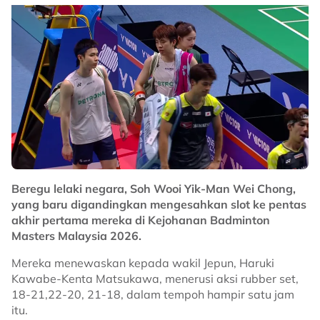
dan maklumat terkini di Stadium Astro!
No node context available.
Related Topics
#badminton
#Masters Korea
Beregu lelaki negara, Soh Wooi Yik-Man Wei Chong,
yang baru digandingkan mengesahkan slot ke pentas
akhir pertama mereka di Kejohanan Badminton
Masters Malaysia 2026.
Mereka menewaskan kepada wakil Jepun, Haruki
Kawabe-Kenta Matsukawa, menerusi aksi rubber set,
18-21,22-20, 21-18, dalam tempoh hampir satu jam
itu.