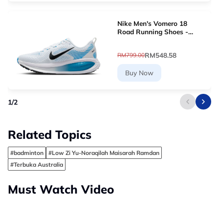
Nike Men's Vomero 18
Road Running Shoes -
White [HM6803-109]
RM548.58
RM799.00
Buy Now
1
/
2
Related Topics
#badminton
#Low Zi Yu-Noraqilah Maisarah Ramdan
#Terbuka Australia
Must Watch Video