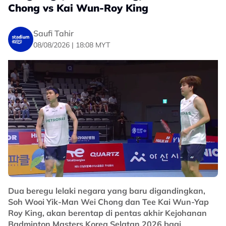
Chong vs Kai Wun-Roy King
terutamanya jurulatih-jurulatih, kami memang
memberikan tumpuan pada aspek disiplin, ia penting.
Saufi Tahir
"Kita lihat mereka ada teknik, tetapi jika perkukuhkan
08/08/2026 | 18:08 MYT
disiplin dalam kalangan pemain junior, InsyaAllah
mereka boleh berjaya.
"Nampak ada kemajuan, mungkin ada yang kata kami
terlalu tegas tetapi kami mahu satu pasukan yang
berdisiplin tinggi.
No node context available.
Related Topics
#badminton
#bam
Dua beregu lelaki negara yang baru digandingkan,
Soh Wooi Yik-Man Wei Chong dan Tee Kai Wun-Yap
Roy King, akan berentap di pentas akhir Kejohanan
Badminton Masters Korea Selatan 2026 bagi