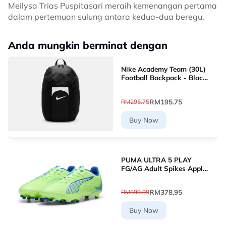
Meilysa Trias Puspitasari meraih kemenangan pertama
dalam pertemuan sulung antara kedua-dua beregu.
Anda mungkin berminat dengan
Nike Academy Team (30L)
Football Backpack - Black
[DV0761-011]
RM195.75
RM295.75
Buy Now
PUMA ULTRA 5 PLAY
FG/AG Adult Spikes Apple
Green Grass Football
10768903 [Le Mai.com]
RM378.95
RM599.99
Buy Now