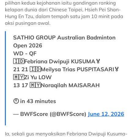
pilihan kedua kejohanan iaitu gandingan ranking
kelapan dunia dari Chinese Taipei, Hsieh Pei Shan-
Hung En Tzu, dalam tempoh satu jam 10 minit pada
aksi pusingan awal.
SATHIO GROUP Australian Badminton
Open 2026
WD - QF
🇮🇩Febriana Dwipuji KUSUMA🏅
21 21 🇮🇩Meilysa Trias PUSPITASARI🏅
🇲🇾Zi Yu LOW
13 17 🇲🇾Noraqilah MAISARAH
🕚 in 43 minutes
— BWFScore (@BWFScore)
June 12, 2026
Ia, sekali gus menyaksikan Febriana Dwipuji Kusuma-