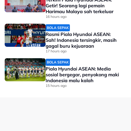
Untuk rekod, ini merupakan pentas akhir pertama
Getir! Seorang lagi pemain
mereka selepas tiga kejohanan.
Harimau Malaya sah terkeluar
16 hours ago
No node context available.
BOLA SEPAK
Related Topics
Rasmi Piala Hyundai ASEAN:
Sah! Indonesia tersingkir, masih
#Masters Korea
#badminton
#Soh Wooi Yik
gagal buru kejuaraan
17 hours ago
BOLA SEPAK
Piala Hyundai ASEAN: Media
sosial bergegar, penyokong maki
Indonesia malu kalah
15 hours ago