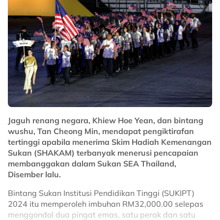
Taufiq dijumpai di Majlis Berbuka Puasa KBS bersama
Media yang mengumpulkan semua 'pemain' media
sukan tempatan dalam usaha merapatkan hubungan
KBS dengan media.
Dia juga menyifatkan ini juga merupakan usaha untuk
Jaguh renang negara, Khiew Hoe Yean, dan bintang
menjalinkan kerjasama lebih dinamik bersama media,
wushu, Tan Cheong Min, mendapat pengiktirafan
lebih-lebih lagi menjelang Sukan SEA malaysia 2027
tertinggi apabila menerima Skim Hadiah Kemenangan
nanti.
Sukan (SHAKAM) terbanyak menerusi pencapaian
membanggakan dalam Sukan SEA Thailand,
"Sempena bulan Ramadan ini, saya berharap
Disember lalu.
hubungan baik bersama rakan media dapat terjalin,
rakan media amat penting untuk sampaikan mesej
Bintang Sukan Institusi Pendidikan Tinggi (SUKIPT)
mengenai sukan. Saya harap hubungan ini terus
2024 itu memperoleh imbuhan RM32,000.00 selepas
terjalin." tambahnya.
menggondol dua pingat emas, satu perak dan satu