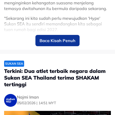
menginginkan kehangatan suasana menjelang
temasya dwitahunan itu bermula daripada sekarang.
"Sekarang ini kita sudah perlu mewujudkan 'Hype'
Sukan SEA itu sendiri memandangkan kita sebagai
tuan rumah bagi edisi 2027.
"Saya semua pihak memainkan peranan, KBS berjanji
Baca Kisah Penuh
akan cuba sebaik mungkin untuk anjur Sukan SEA
menjadi antara yang terbaik.
"Semestinya memerlukan bantuan rakan media agar
SUKAN SEA
berjalan dengan cemerlang," katanya.
Terkini: Dua atlet terbaik negara dalam
Sukan SEA Thailand terima SHAKAM
tertinggi
Najmi Iman
05/02/2026 | 14:51 MYT