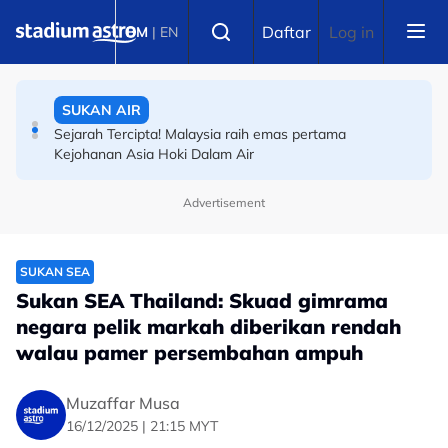
Skip to main content
BOLA SEPAK
Select language
Daftar
Log in
BM
|
EN
Piala Hyundai ASEAN: Malaysia ke separuh akhir! Wan
Kuzain arkitek kemenangan Harimau Malaya
SUKAN AIR
Sejarah Tercipta! Malaysia raih emas pertama
Kejohanan Asia Hoki Dalam Air
Advertisement
SUKAN SEA
Sukan SEA Thailand: Skuad gimrama
negara pelik markah diberikan rendah
walau pamer persembahan ampuh
Muzaffar Musa
16/12/2025 | 21:15 MYT