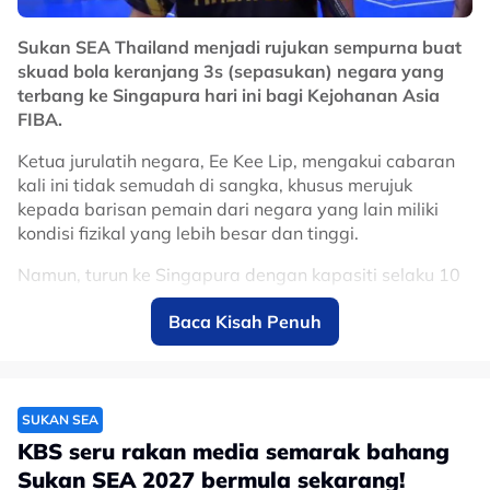
Sukan SEA Thailand menjadi rujukan sempurna buat
skuad bola keranjang 3s (sepasukan) negara yang
terbang ke Singapura hari ini bagi Kejohanan Asia
FIBA.
Ketua jurulatih negara, Ee Kee Lip, mengakui cabaran
kali ini tidak semudah di sangka, khusus merujuk
kepada barisan pemain dari negara yang lain miliki
kondisi fizikal yang lebih besar dan tinggi.
Namun, turun ke Singapura dengan kapasiti selaku 10
terbaik Asia, Kee Lip ada beberapa pendekatan untuk
Baca Kisah Penuh
barisan negara cuba menguasai setiap perlawanan
dengan syarat perlu ada ketangkasan dari pemainnya.
"Seperti pasukan Malaysia memang ketinggalan
berbanding negara besar lain, kami mahukan dua
SUKAN SEA
mata, satu mata juga okay.
KBS seru rakan media semarak bahang
Sukan SEA 2027 bermula sekarang!
"Mata paling tinggi bagi acara ini adalah 21 mata."