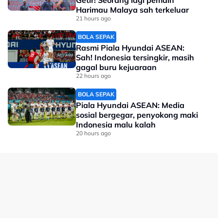
Harimau Malaya sah terkeluar
21 hours ago
BOLA SEPAK
Rasmi Piala Hyundai ASEAN:
Sah! Indonesia tersingkir, masih
gagal buru kejuaraan
22 hours ago
BOLA SEPAK
Piala Hyundai ASEAN: Media
sosial bergegar, penyokong maki
Indonesia malu kalah
20 hours ago
Energy Booster Untuk
Semua
Dapatkan energy booster dari GU ini untuk
tenaga maksima - mudah, cepat dan lazat!