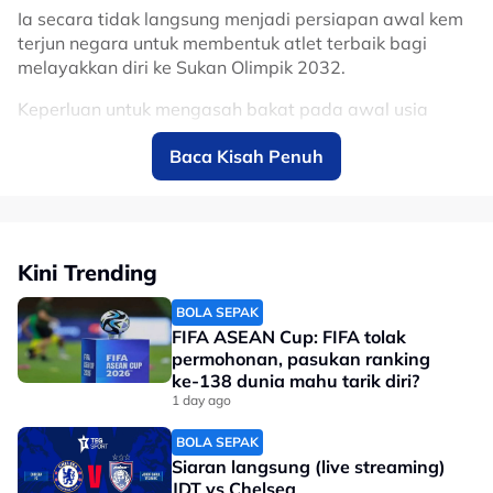
Ia secara tidak langsung menjadi persiapan awal kem
terjun negara untuk membentuk atlet terbaik bagi
melayakkan diri ke Sukan Olimpik 2032.
Keperluan untuk mengasah bakat pada awal usia
menyaksikan tujuh atlet baru berumur bawah 13 tahun
Baca Kisah Penuh
kini di bawah bimbingannya.
Pemenang pingat gangsa Sukan Asia 2002 itu
membuat keputusan menerima lamaran daripada
Akuatik Malaysia (MS) dengan matlamat utama untuk
Kini Trending
terus menabur bakti kepada negara, sekali gus
membantu melahirkan olimpian baru sukan terjun.
BOLA SEPAK
FIFA ASEAN Cup: FIFA tolak
"Demi mencapai tahap Olimpik, usaha perlu dilakukan
permohonan, pasukan ranking
sekarang.
ke-138 dunia mahu tarik diri?
1 day ago
"Program pembangunan sedang diperkukuhkan semula
dan kita memerlukan kitaran dua Sukan Olimpik lagi
BOLA SEPAK
(untuk kembali menyerlah).
Siaran langsung (live streaming)
JDT vs Chelsea