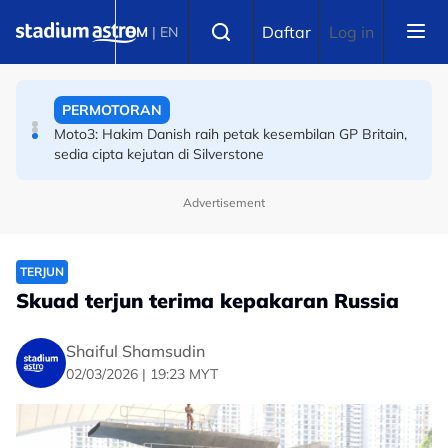
Skip to main content
Select language
PERMOTORAN
Daftar
Log in
BM
|
EN
Moto3: Hakim Danish raih petak kesembilan GP Britain,
sedia cipta kejutan di Silverstone
BOLA SEPAK
Piala Hyundai ASEAN: Malaysia ke separuh akhir! Wan
Kuzain arkitek kemenangan Harimau Malaya
Advertisement
TERJUN
Skuad terjun terima kepakaran Russia
Shaiful Shamsudin
02/03/2026 | 19:23 MYT