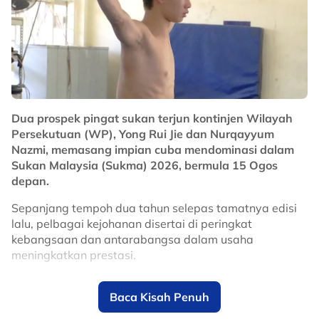
Dua prospek pingat sukan terjun kontinjen Wilayah
Persekutuan (WP), Yong Rui Jie dan Nurqayyum
Nazmi, memasang impian cuba mendominasi dalam
Sukan Malaysia (Sukma) 2026, bermula 15 Ogos
depan.
Sepanjang tempoh dua tahun selepas tamatnya edisi
lalu, pelbagai kejohanan disertai di peringkat
kebangsaan dan antarabangsa dalam usaha
meningkatkan prestasi.
Aspek terbesar yang makin berkembang termasuklah
Baca Kisah Penuh
peningkatan tahap kesukaran dalam rutin terjunan
serta lebih bijak mengawal tekanan pada waktu