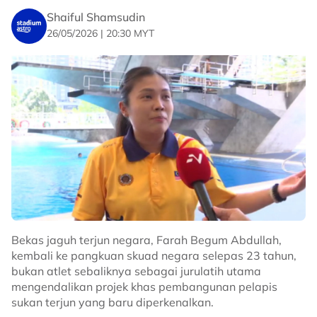
Jun depan.
Shaiful Shamsudin
26/05/2026 | 20:30 MYT
"MQS memang lepas tetapi keputusan akhir bukan
kami yang pilih, tiada masalah besar dan kecederaan.
Paling penting perlu konsistensi." katanya.
No node context available.
Related Topics
#Yong Rui Jie
#Terjun
#Sukan Asia
Bekas jaguh terjun negara, Farah Begum Abdullah,
kembali ke pangkuan skuad negara selepas 23 tahun,
bukan atlet sebaliknya sebagai jurulatih utama
mengendalikan projek khas pembangunan pelapis
sukan terjun yang baru diperkenalkan.