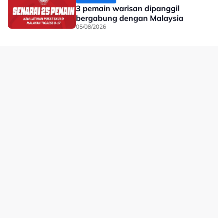
3 pemain warisan dipanggil
kenyataan BAM.
bergabung dengan Malaysia
Kecederaan itu menjadi tamparan buat kem badminton
05/08/2026
negara memandangkan Ee Wei merupakan antara
tonggak utama beregu campuran Malaysia.
Bagaimanapun, dengan pembedahan yang berjaya
disempurnakan dan sokongan penuh daripada BAM,
harapan kini tertumpu kepada proses pemulihannya
agar beliau dapat kembali memperkuatkan cabaran
Malaysia di pentas antarabangsa.
No node context available.
Related Topics
#badminton
#Toh Ee Wei-Chen Tang Jie
#Toh Ee Wei