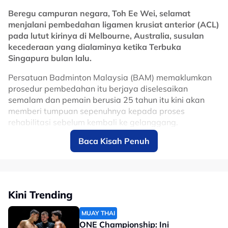
manfaat besar kepada Malaysia dalam usaha
Beregu campuran negara, Toh Ee Wei, selamat
memperkukuhkan reputasi negara sebagai destinasi
menjalani pembedahan ligamen krusiat anterior (ACL)
utama sukan permotoran dunia, selain terus
pada lutut kirinya di Melbourne, Australia, susulan
merancakkan ekonomi menerusi kemasukan pelancong
kecederaan yang dialaminya ketika Terbuka
dan penganjuran acara bertaraf antarabangsa di Litar
Singapura bulan lalu.
Antarabangsa Sepang.
Persatuan Badminton Malaysia (BAM) memaklumkan
No node context available.
prosedur pembedahan itu berjaya diselesaikan
Related Topics
semalam dan pemain berusia 25 tahun itu kini akan
memberi tumpuan sepenuhnya kepada proses
#motoGP
rehabilitasi sebelum kembali ke gelanggang.
Baca Kisah Penuh
Ee Wei melahirkan rasa syukur apabila pembedahan
berjalan lancar, selain menghargai sokongan yang
diterimanya daripada peminat, rakan seperjuangan
dan seluruh komuniti badminton sepanjang tempoh
sukar yang dilaluinya.
Kini Trending
“Saya lega kerana pembedahan berjalan dengan
MUAY THAI
lancar dan ingin mengucapkan terima kasih kepada
ONE Championship: Ini
semua atas sokongan serta doa yang diberikan. Ia