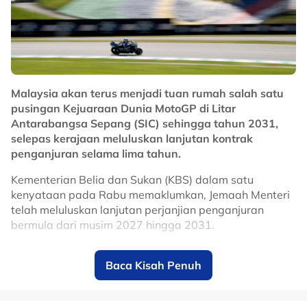
membantu Selangor kembali mencabar kejuaraan
domestik, selain memperkukuhkan cabaran kelab di
pentas Asia pada musim baharu.
No node context available.
Related Topics
Malaysia akan terus menjadi tuan rumah salah satu
pusingan Kejuaraan Dunia MotoGP di Litar
#Selangor
#bola sepak
Antarabangsa Sepang (SIC) sehingga tahun 2031,
selepas kerajaan meluluskan lanjutan kontrak
penganjuran selama lima tahun.
Kementerian Belia dan Sukan (KBS) dalam satu
kenyataan pada Rabu memaklumkan, Jemaah Menteri
telah meluluskan lanjutan perjanjian penganjuran
bermula dari musim 2027 hingga 2031.
Keputusan itu memastikan Malaysia terus kekal dalam
Baca Kisah Penuh
kalendar MotoGP, sekali gus mengukuhkan kedudukan
Sepang sebagai antara litar ikonik dalam kejuaraan
perlumbaan motosikal paling berprestij di dunia.