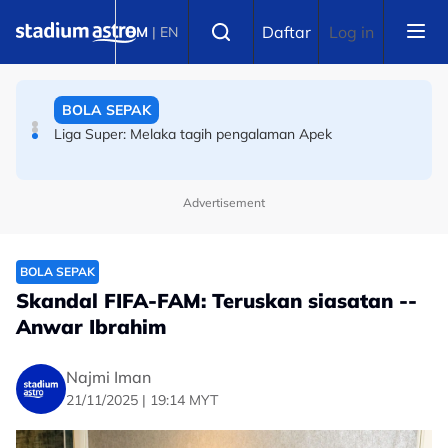
Skip to main content
BOLA SEPAK
Select language
Daftar
Log in
BM
|
EN
Badminton Dunia BWF: Malaysia harus berdepan realiti
pahit
BOLA SEPAK
Liga Super: Melaka tagih pengalaman Apek
Advertisement
BOLA SEPAK
Skandal FIFA-FAM: Teruskan siasatan --
Anwar Ibrahim
Najmi Iman
21/11/2025 | 19:14 MYT