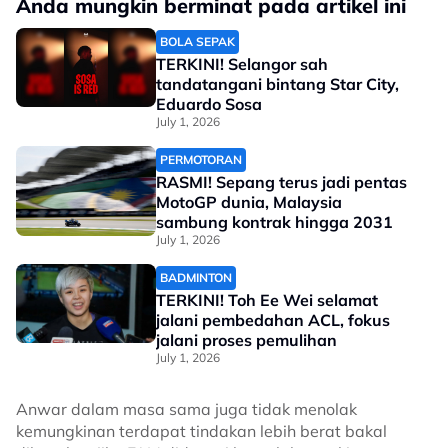
Anda mungkin berminat pada artikel ini
BOLA SEPAK
TERKINI! Selangor sah
tandatangani bintang Star City,
Eduardo Sosa
July 1, 2026
PERMOTORAN
RASMI! Sepang terus jadi pentas
MotoGP dunia, Malaysia
sambung kontrak hingga 2031
July 1, 2026
BADMINTON
TERKINI! Toh Ee Wei selamat
jalani pembedahan ACL, fokus
jalani proses pemulihan
July 1, 2026
Anwar dalam masa sama juga tidak menolak
kemungkinan terdapat tindakan lebih berat bakal