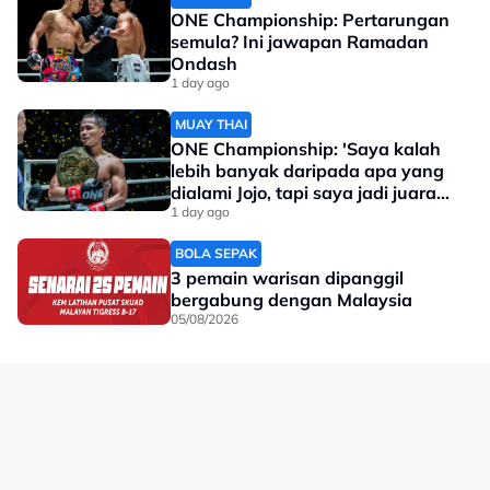
ONE Championship: Pertarungan
semula? Ini jawapan Ramadan
Ondash
1 day ago
MUAY THAI
ONE Championship: 'Saya kalah
lebih banyak daripada apa yang
dialami Jojo, tapi saya jadi juara
dunia'
1 day ago
BOLA SEPAK
3 pemain warisan dipanggil
bergabung dengan Malaysia
05/08/2026