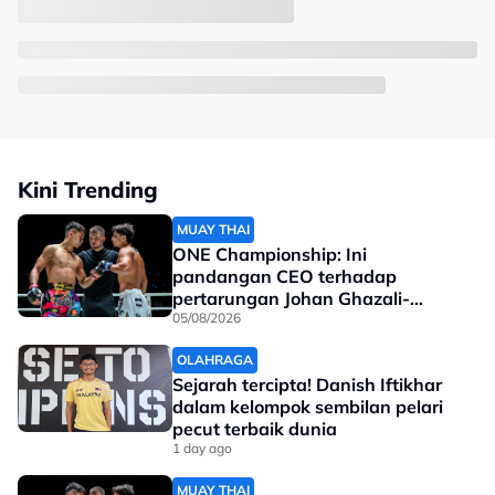
Kini Trending
MUAY THAI
ONE Championship: Ini
pandangan CEO terhadap
pertarungan Johan Ghazali-
Ramadan Ondash
05/08/2026
OLAHRAGA
Sejarah tercipta! Danish Iftikhar
dalam kelompok sembilan pelari
pecut terbaik dunia
1 day ago
MUAY THAI