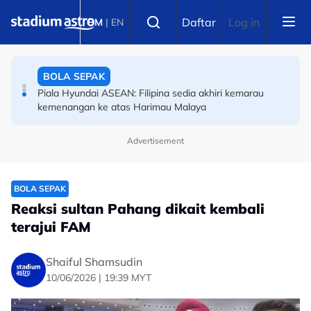
Skip to main content
OLAHRAGA
Select language
Daftar
Log in
BM
|
EN
(Terkini) Danish Iftikhar muncul antara lapan pelari pecut
remaja terbaik dunia
BOLA SEPAK
Piala Hyundai ASEAN: Filipina sedia akhiri kemarau
kemenangan ke atas Harimau Malaya
Advertisement
BOLA SEPAK
Reaksi sultan Pahang dikait kembali
terajui FAM
Shaiful Shamsudin
10/06/2026 | 19:39 MYT