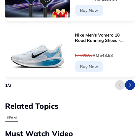
Buy Now
Nike Men's Vomero 18
Road Running Shoes -
White [HM6803-109]
RM548.58
RM799.00
Buy Now
1
/
2
Related Topics
#FAM
Must Watch Video