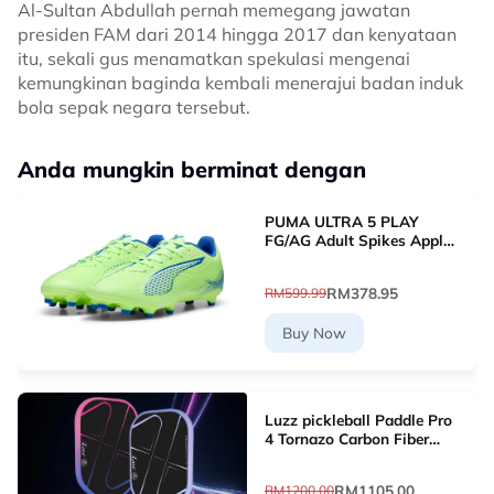
Al-Sultan Abdullah pernah memegang jawatan
presiden FAM dari 2014 hingga 2017 dan kenyataan
itu, sekali gus menamatkan spekulasi mengenai
kemungkinan baginda kembali menerajui badan induk
bola sepak negara tersebut.
Anda mungkin berminat dengan
PUMA ULTRA 5 PLAY
FG/AG Adult Spikes Apple
Green Grass Football
10768903 [Le Mai.com]
RM378.95
RM599.99
Buy Now
Luzz pickleball Paddle Pro
4 Tornazo Carbon Fiber
Pickleball Paddle - Dual-
Layer Core
RM1105.00
RM1200.00