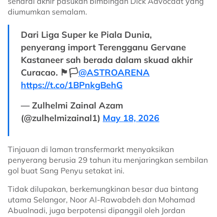
senarai akhir pasukan bimbingan Dick Advocaat yang
diumumkan semalam.
Dari Liga Super ke Piala Dunia,
penyerang import Terengganu Gervane
Kastaneer sah berada dalam skuad akhir
Curacao. 🏴🏳️
@ASTROARENA
https://t.co/1BPnkgBehG
— Zulhelmi Zainal Azam
(@zulhelmizainal1)
May 18, 2026
Tinjauan di laman transfermarkt menyaksikan
penyerang berusia 29 tahun itu menjaringkan sembilan
gol buat Sang Penyu setakat ini.
Tidak dilupakan, berkemungkinan besar dua bintang
utama Selangor, Noor Al-Rawabdeh dan Mohamad
Abualnadi, juga berpotensi dipanggil oleh Jordan