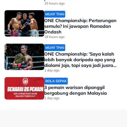
15 hours ago
MUAY THAI
ONE Championship: Pertarungan
semula? Ini jawapan Ramadan
Ondash
18 hours ago
MUAY THAI
ONE Championship: 'Saya kalah
lebih banyak daripada apa yang
dialami Jojo, tapi saya jadi juara
dunia'
1 day ago
BOLA SEPAK
3 pemain warisan dipanggil
bergabung dengan Malaysia
1 day ago