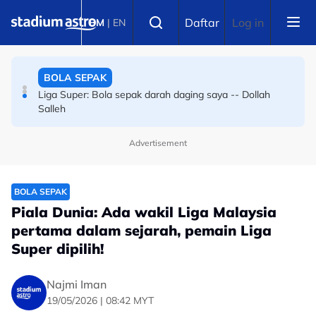
Skip to main content
BOLA SEPAK
Select language
Daftar
Log in
BM
|
EN
Bola sepak Korea Selatan goncang lagi, hiburan seks
sebagai santapan pengadil
BOLA SEPAK
Liga Super: Bola sepak darah daging saya -- Dollah
Salleh
Advertisement
BOLA SEPAK
Piala Dunia: Ada wakil Liga Malaysia
pertama dalam sejarah, pemain Liga
Super dipilih!
Najmi Iman
19/05/2026 | 08:42 MYT