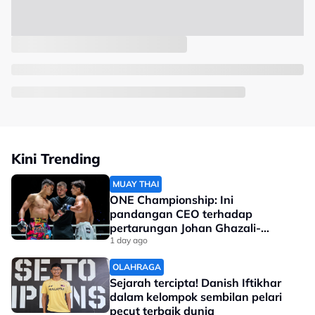
Kini Trending
MUAY THAI
ONE Championship: Ini
pandangan CEO terhadap
pertarungan Johan Ghazali-
Ramadan Ondash
1 day ago
OLAHRAGA
Sejarah tercipta! Danish Iftikhar
dalam kelompok sembilan pelari
pecut terbaik dunia