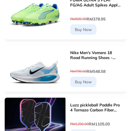
FG/AG Adult Spikes Apple
Green Grass Football
10768903 [Le Mai.com]
RM378.95
RM599.99
Buy Now
Nike Men's Vomero 18
Road Running Shoes -
White [HM6803-109]
RM548.58
RM799.00
Buy Now
Luzz pickleball Paddle Pro
4 Tornazo Carbon Fiber
Pickleball Paddle - Dual-
Layer Core
RM1105.00
RM1200.00