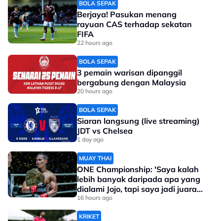
BOLA SEPAK
Berjaya! Pasukan menang
rayuan CAS terhadap sekatan
FIFA
22 hours ago
BOLA SEPAK
3 pemain warisan dipanggil
bergabung dengan Malaysia
20 hours ago
BOLA SEPAK
Siaran langsung (live streaming)
JDT vs Chelsea
1 day ago
MUAY THAI
ONE Championship: 'Saya kalah
lebih banyak daripada apa yang
dialami Jojo, tapi saya jadi juara
dunia'
16 hours ago
KRIKET