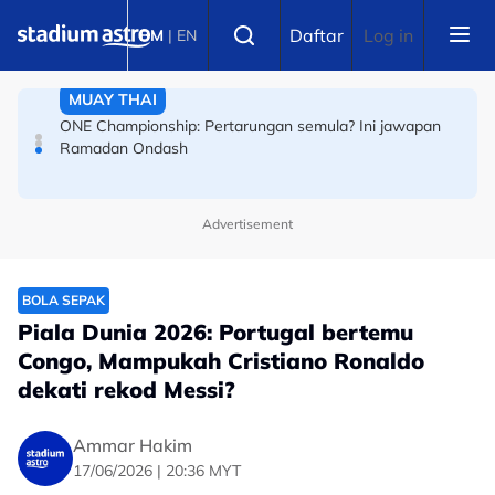
Skip to main content
Select language
Sentuh pengadil! Pemain Argentina digantung empat
Daftar
Log in
BM
|
EN
perlawanan serta-merta
MUAY THAI
ONE Championship: Pertarungan semula? Ini jawapan
Ramadan Ondash
Advertisement
BOLA SEPAK
Piala Dunia 2026: Portugal bertemu
Congo, Mampukah Cristiano Ronaldo
dekati rekod Messi?
Ammar Hakim
17/06/2026 | 20:36 MYT