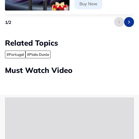
Buy Now
1
/
2
Related Topics
#Portugal
#Piala Dunia
Must Watch Video