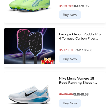
10768903 [Le Mai.com]
RM378.95
RM599.99
Buy Now
Luzz pickleball Paddle Pro
4 Tornazo Carbon Fiber
Pickleball Paddle - Dual-
Layer Core
RM1105.00
RM1200.00
Buy Now
Nike Men's Vomero 18
Road Running Shoes -
White [HM6803-109]
RM548.58
RM799.00
Buy Now