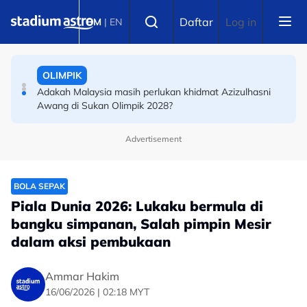
Skip to main content
PERMOTORAN
Select language
Daftar
Log in
BM
|
EN
ARRC: Ramdan Rosli mahu ulangi pencapaian tahun
lalu, tawan Litar Mandalika
OLIMPIK
Adakah Malaysia masih perlukan khidmat Azizulhasni
Awang di Sukan Olimpik 2028?
Advertisement
BOLA SEPAK
Piala Dunia 2026: Lukaku bermula di
bangku simpanan, Salah pimpin Mesir
dalam aksi pembukaan
Ammar Hakim
16/06/2026 | 02:18 MYT