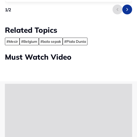
1
/
2
Related Topics
#Mesir
#Belgium
#bola sepak
#Piala Dunia
Must Watch Video