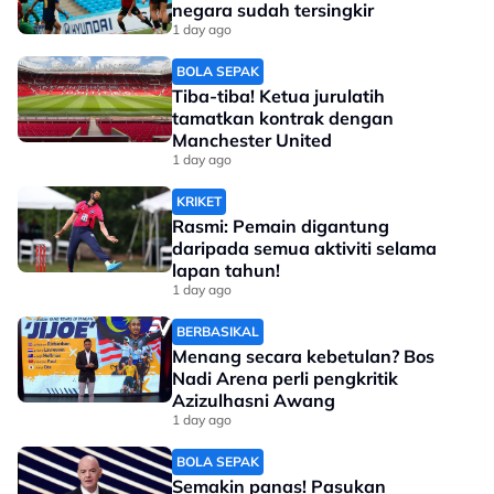
negara sudah tersingkir
1 day ago
BOLA SEPAK
Tiba-tiba! Ketua jurulatih
tamatkan kontrak dengan
Manchester United
1 day ago
KRIKET
Rasmi: Pemain digantung
daripada semua aktiviti selama
lapan tahun!
1 day ago
BERBASIKAL
Menang secara kebetulan? Bos
Nadi Arena perli pengkritik
Azizulhasni Awang
1 day ago
BOLA SEPAK
Semakin panas! Pasukan