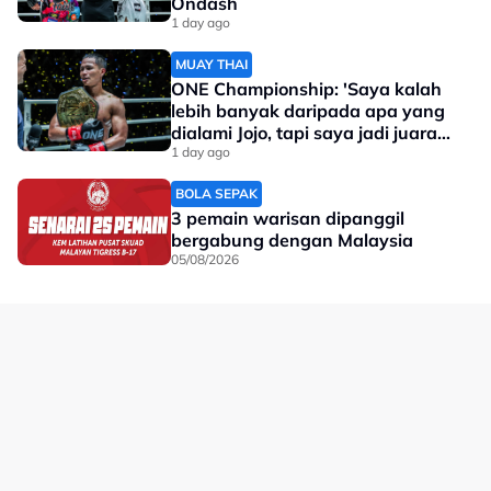
Ondash
1 day ago
MUAY THAI
ONE Championship: 'Saya kalah
lebih banyak daripada apa yang
dialami Jojo, tapi saya jadi juara
dunia'
1 day ago
BOLA SEPAK
3 pemain warisan dipanggil
bergabung dengan Malaysia
05/08/2026