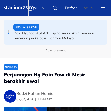
Skip to main content
OLAHRAGA
Select language
Daftar
Log in
BM
|
EN
(Terkini) Danish Iftikhar muncul antara lapan pelari pecut
remaja terbaik dunia
BOLA SEPAK
Piala Hyundai ASEAN: Filipina sedia akhiri kemarau
kemenangan ke atas Harimau Malaya
Advertisement
SKUASY
Perjuangan Ng Eain Yow di Mesir
berakhir awal
Radzi Rahan Hamid
07/04/2026 | 11:44 MYT