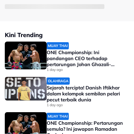
Kini Trending
MUAY THAI
ONE Championship: Ini
pandangan CEO terhadap
pertarungan Johan Ghazali-
Ramadan Ondash
1 day ago
OLAHRAGA
Sejarah tercipta! Danish Iftikhar
dalam kelompok sembilan pelari
pecut terbaik dunia
1 day ago
MUAY THAI
ONE Championship: Pertarungan
semula? Ini jawapan Ramadan