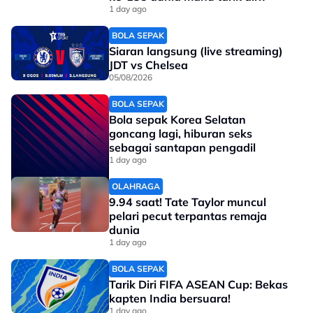
1 day ago
Sementara bagi kategori lelaki, pelari Ethiopia, Tadese
Takele berjaya mempertahankan gelaran di Tokyo
BOLA SEPAK
dalam persaingan cukup sengit berdepan dua pelari
Siaran langsung (live streaming)
Kenya - Geoffrey Toroitich dan Alexander Mutiso
JDT vs Chelsea
Munyao.
05/08/2026
Takele mencatat 2 jam 3 minit 37 saat hanya
BOLA SEPAK
beberapa milisaat di depan Toroitich.
Bola sepak Korea Selatan
goncang lagi, hiburan seks
No node context available.
sebagai santapan pengadil
1 day ago
Related Topics
OLAHRAGA
#maraton
#Larian
#Brigid Kosgei
9.94 saat! Tate Taylor muncul
pelari pecut terpantas remaja
dunia
1 day ago
BOLA SEPAK
Tarik Diri FIFA ASEAN Cup: Bekas
kapten India bersuara!
1 day ago