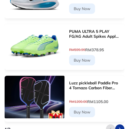
Buy Now
PUMA ULTRA 5 PLAY
FG/AG Adult Spikes Apple
Green Grass Football
10768903 [Le Mai.com]
RM378.95
RM599.99
Buy Now
Luzz pickleball Paddle Pro
4 Tornazo Carbon Fiber
Pickleball Paddle - Dual-
Layer Core
RM1105.00
RM1200.00
Buy Now