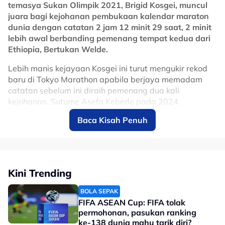
temasya Sukan Olimpik 2021, Brigid Kosgei, muncul
juara bagi kejohanan pembukaan kalendar maraton
dunia dengan catatan 2 jam 12 minit 29 saat, 2 minit
lebih awal berbanding pemenang tempat kedua dari
Ethiopia, Bertukan Welde.
No node context available.
Lebih manis kejayaan Kosgei ini turut mengukir rekod
Related Topics
baru di Tokyo Marathon apabila berjaya memadam
catatan sebelum ini diraih pemenang dua kali
#Diogo Jota
#Larian
kejohanan, Sutume Asefa Kebede pada 2024.
Baca Kisah Penuh
Catatan ini merupakan rekod yang dilakar bagi laluan
baru yang mula diperkenalkan pada 2017 bermula dari
Tocho dan berakhir di Tokyo Station.
Kosgei yang bakal menyertai kontinjen Turkiye di
Kini Trending
temasya Sukan Olimpik Los Angeles 2028 bersedia
untuk meneruskan rentak positif ini dalam baki 6
BOLA SEPAK
saingan major tahun ini dengan seterusnya
FIFA ASEAN Cup: FIFA tolak
berlangsung di Amerika Syarikat menerusi acara
permohonan, pasukan ranking
Boston Marathon pada penghujung April ini.
ke-138 dunia mahu tarik diri?