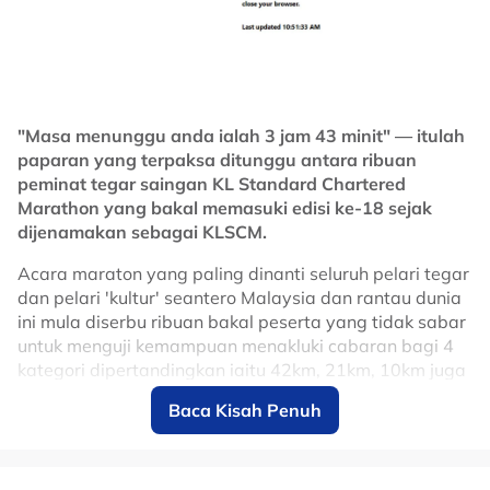
untuk memakai nombor bib 20, sinonim dengan
kejayaan yang pernah dibawa mendiang suaminya
sepanjang karier kehidupan bola sepaknya sekaligus
menjadikan situasi tersebut penuh beremosi dan
bermakna.
"Masa menunggu anda ialah 3 jam 43 minit" — itulah
Apa sahaja yang perlu dilakukan atau diharungi Rute,
paparan yang terpaksa ditunggu antara ribuan
dengan tiga lagi anaknya bersama Jota untuk
peminat tegar saingan KL Standard Chartered
menruskan kehidupan kehilangan bapa/suami adalah
Marathon yang bakal memasuki edisi ke-18 sejak
satu pengorbanan yang hanya dia sahaja tahu.
dijenamakan sebagai KLSCM.
Momen istimewa itu turut dikongsikan Rute di laman
Acara maraton yang paling dinanti seluruh pelari tegar
media sosial
Instagram
dengan kapsyen ringkas ‘20
dan pelari 'kultur' seantero Malaysia dan rantau dunia
selamanya’ bagi melambangkan kasih sayang yang
ini mula diserbu ribuan bakal peserta yang tidak sabar
tiada penghujung.
untuk menguji kemampuan menakluki cabaran bagi 4
kategori dipertandingkan iaitu 42km, 21km, 10km juga
5km.
Baca Kisah Penuh
Ada yang sanggup menunggu sehingga 4 jam untuk
membuat penyertaan, dan ada yang beratur usai
tempoh sahur demi 'battle' slot bagi edisi yang bakal