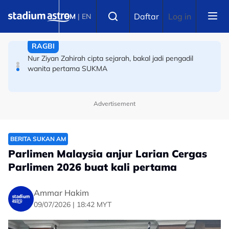
Skip to main content
BOLA SEPAK
Select language
Daftar
Log in
BM
|
EN
TERKINI: Bapa Messi meninggal dunia
RAGBI
Nur Ziyan Zahirah cipta sejarah, bakal jadi pengadil
wanita pertama SUKMA
Advertisement
BERITA SUKAN AM
Parlimen Malaysia anjur Larian Cergas
Parlimen 2026 buat kali pertama
Ammar Hakim
09/07/2026 | 18:42 MYT