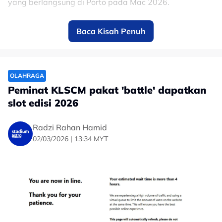
yang berlangsung di Porto pada Mac 2026.
Penyertaannya dalam kategori 10 kilometer itu
Baca Kisah Penuh
menjadi simbol kekuatan dan penghormatan terhadap
Jota dan lariannya ditamatkan dalam masa catatan
masa sekitar 52 minit.
OLAHRAGA
Peminat KLSCM pakat 'battle' dapatkan
slot edisi 2026
Radzi Rahan Hamid
02/03/2026 | 13:34 MYT
Apa yang lebih mencuri perhatian — Rute memilih