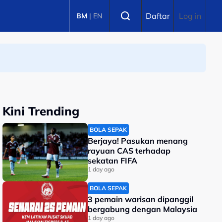
Select language
Daftar
Log in
BM
|
EN
Kini Trending
BOLA SEPAK
Berjaya! Pasukan menang
rayuan CAS terhadap
sekatan FIFA
1 day ago
BOLA SEPAK
3 pemain warisan dipanggil
bergabung dengan Malaysia
1 day ago