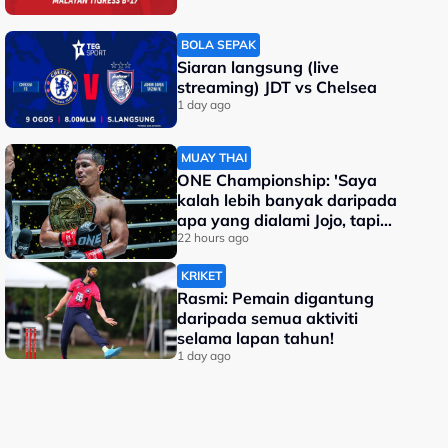
BOLA SEPAK
Siaran langsung (live
streaming) JDT vs Chelsea
1 day ago
MUAY THAI
ONE Championship: 'Saya
kalah lebih banyak daripada
apa yang dialami Jojo, tapi
saya jadi juara dunia'
22 hours ago
KRIKET
Rasmi: Pemain digantung
daripada semua aktiviti
selama lapan tahun!
1 day ago