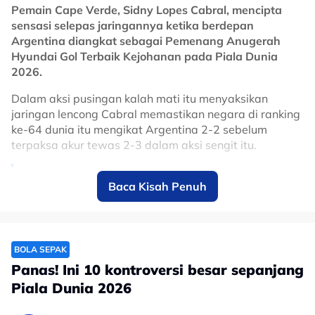
Pemain Cape Verde, Sidny Lopes Cabral, mencipta
sensasi selepas jaringannya ketika berdepan
Argentina diangkat sebagai Pemenang Anugerah
Hyundai Gol Terbaik Kejohanan pada Piala Dunia
2026.
Dalam aksi pusingan kalah mati itu menyaksikan
jaringan lencong Cabral memastikan negara di ranking
ke-64 dunia itu mengikat Argentina 2-2 sebelum
terpaksa akur tewas 2-3 dalam aksi sengit itu.
🚨𝑬𝑿𝑪𝑳:🏆🇨🇻 Cape Verde's Sidny Lopes
Baca Kisah Penuh
Cabral has been named the winner of the
FIFA World Cup 2026 Goal of the
Tournament after his stunning strike
against Argentina received the most
BOLA SEPAK
Panas! Ini 10 kontroversi besar sepanjang
votes from fans.
Piala Dunia 2026
pic.twitter.com/m0EZvrL836