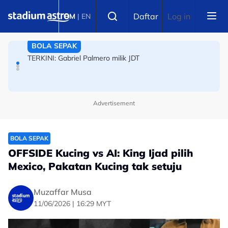
Skip to main content
Select language
Piala Hyundai ASEAN: Panas! Insiden pergaduhan luar
Daftar
Log in
BM
|
EN
Stadium Cheras cetus kontroversi
BOLA SEPAK
TERKINI: Gabriel Palmero milik JDT
Advertisement
BOLA SEPAK
OFFSIDE Kucing vs AI: King Ijad pilih
Mexico, Pakatan Kucing tak setuju
Muzaffar Musa
11/06/2026 | 16:29 MYT