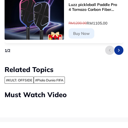
Luzz pickleball Paddle Pro
4 Tornazo Carbon Fiber
Pickleball Paddle - Dual-
Layer Core
RM1105.00
RM1200.00
Buy Now
1
/
2
Related Topics
#KULT: OFFSIDE
#Piala Dunia FIFA
Must Watch Video