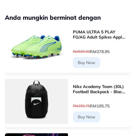
Anda mungkin berminat dengan
PUMA ULTRA 5 PLAY
FG/AG Adult Spikes Apple
Green Grass Football
10768903 [Le Mai.com]
RM378.95
RM599.99
Buy Now
Nike Academy Team (30L)
Football Backpack - Black
[DV0761-011]
RM195.75
RM295.75
Buy Now