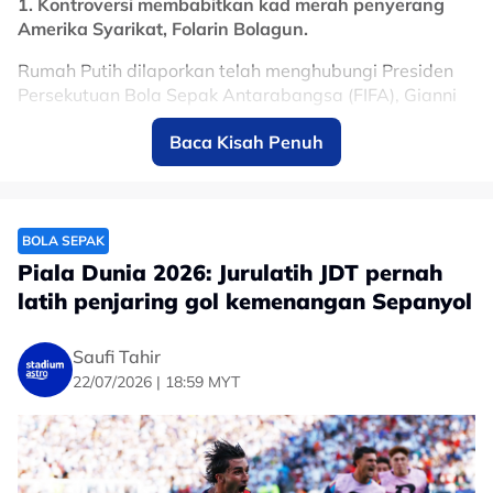
1. Kontroversi membabitkan kad merah penyerang
Amerika Syarikat, Folarin Bolagun.
Rumah Putih dilaporkan telah menghubungi Presiden
Persekutuan Bola Sepak Antarabangsa (FIFA), Gianni
Infantino, untuk meminta badan induk bola sepak dunia
Baca Kisah Penuh
itu menyemak kembali kad merah yang dilayangkan
kepada penyerang The Yanks, Folarin Balogun.
Malah, FIFA mengumumkan bahawa Bolagun layak
beraksi buat AS dalam aksi kalah mati menentang
BOLA SEPAK
Belgium meskipun tewas 0-3.
Piala Dunia 2026: Jurulatih JDT pernah
latih penjaring gol kemenangan Sepanyol
Perkara itu merupakan situasi janggal yang jarang
berlaku dalam bola sepak.
Saufi Tahir
22/07/2026 | 18:59 MYT