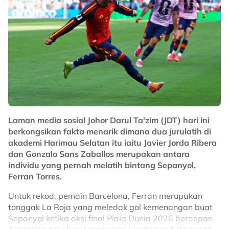
2. Kawalan Imigresen yang ketat ketika kemasukan
pemain di Amerika Syarikat mencuri tumpuan dunia
Bintang bola sepak dunia, Lionel Messi mahupun
kapten Portugal, Cristiano Ronaldo, yang memasuki
Laman media sosial Johor Darul Ta'zim (JDT) hari ini
Amerika Syarikat tidak terlepas daripada menerima
berkongsikan fakta menarik dimana dua jurulatih di
pemeriksaan ketat pihak berkuasa negara itu
akademi Harimau Selatan itu iaitu Javier Jorda Ribera
berbanding negara tuan rumah bersama lain seperti
dan Gonzalo Sans Zaballos merupakan antara
Mexico dan Kanada.
individu yang pernah melatih bintang Sepanyol,
3. Cuaca panas ekstrem dan jerebu
Ferran Torres.
Selain cuaca panas melampau mencecah 38 Hingga
Untuk rekod, pemain Barcelona, Ferran merupakan
40 darjah calcius di Amerika Syarikat sepanjang
tonggak La Roja yang meledak gol kemenangan buat
kejohanan berlangsung, asap tebal daripada
Sepanyol ketika aksi final Piala Dunia 2026 berdepan
kebakaran hutan di Kanada juga menyelubungi