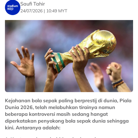
— 𝗩𝗶𝗰𝘁𝗼𝗿 ✦ 𝗥𝗶𝗼 (@VictorRioHQ)
July 27,
Saufi Tahir
2026
24/07/2026 | 10:49 MYT
Kemenangan itu menyaksikan pemain berusia 23 tahun
itu menewaskan 12 pencabar lain seperti Jude
Bellingham (England), Lionel Messi (Argentina) dan
Erling Haaland (Norway) dan ramai lagi.
No node context available.
Related Topics
#Piala Dunia FIFA
#Cape Verde
Kejohanan bola sepak paling berprestij di dunia, Piala
Dunia 2026, telah melabuhkan tirainya namun
beberapa kontroversi masih sedang hangat
diperkatakan penyokong bola sepak dunia sehingga
kini. Antaranya adalah: