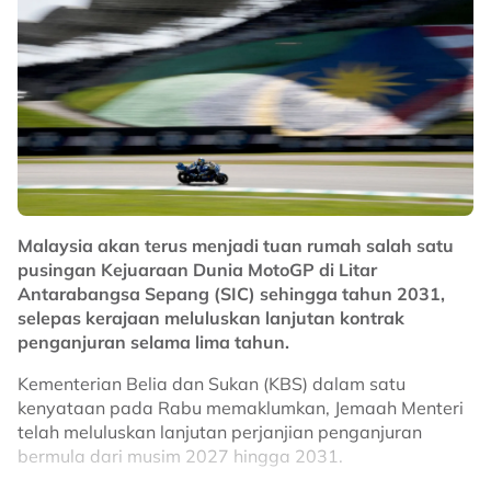
penting dalam sistem permainan Selangor musim ini.
Penyokong Red Giants pastinya mengharapkan
sentuhan pemain kelahiran Venezuela itu mampu
membantu Selangor kembali mencabar kejuaraan
domestik, selain memperkukuhkan cabaran kelab di
pentas Asia pada musim baharu.
No node context available.
Related Topics
Malaysia akan terus menjadi tuan rumah salah satu
pusingan Kejuaraan Dunia MotoGP di Litar
#Selangor
#bola sepak
Antarabangsa Sepang (SIC) sehingga tahun 2031,
selepas kerajaan meluluskan lanjutan kontrak
penganjuran selama lima tahun.
Kementerian Belia dan Sukan (KBS) dalam satu
kenyataan pada Rabu memaklumkan, Jemaah Menteri
telah meluluskan lanjutan perjanjian penganjuran
bermula dari musim 2027 hingga 2031.