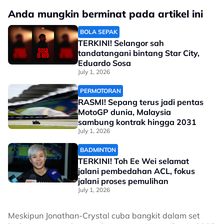
Anda mungkin berminat pada artikel ini
BOLA SEPAK
TERKINI! Selangor sah
tandatangani bintang Star City,
Eduardo Sosa
July 1, 2026
PERMOTORAN
RASMI! Sepang terus jadi pentas
MotoGP dunia, Malaysia
sambung kontrak hingga 2031
July 1, 2026
BADMINTON
TERKINI! Toh Ee Wei selamat
jalani pembedahan ACL, fokus
jalani proses pemulihan
July 1, 2026
Meskipun Jonathan-Crystal cuba bangkit dalam set