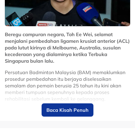
10 hingga 15 peratus selepas kontrak terdahulu
diperbaharui pada 2024.
Lanjutan kontrak sehingga 2031 dijangka memberi
manfaat besar kepada Malaysia dalam usaha
Beregu campuran negara, Toh Ee Wei, selamat
memperkukuhkan reputasi negara sebagai destinasi
menjalani pembedahan ligamen krusiat anterior (ACL)
utama sukan permotoran dunia, selain terus
pada lutut kirinya di Melbourne, Australia, susulan
merancakkan ekonomi menerusi kemasukan pelancong
kecederaan yang dialaminya ketika Terbuka
dan penganjuran acara bertaraf antarabangsa di Litar
Singapura bulan lalu.
Antarabangsa Sepang.
Persatuan Badminton Malaysia (BAM) memaklumkan
No node context available.
prosedur pembedahan itu berjaya diselesaikan
Related Topics
semalam dan pemain berusia 25 tahun itu kini akan
memberi tumpuan sepenuhnya kepada proses
#motoGP
rehabilitasi sebelum kembali ke gelanggang.
Baca Kisah Penuh
Ee Wei melahirkan rasa syukur apabila pembedahan
berjalan lancar, selain menghargai sokongan yang
diterimanya daripada peminat, rakan seperjuangan
dan seluruh komuniti badminton sepanjang tempoh