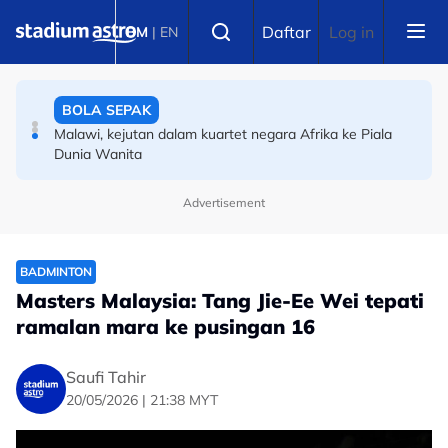
Skip to main content
BOLA SEPAK
Select language
Daftar
Log in
BM
|
EN
Penghormatan dunia kepada keluarga Messi atas
pemergian insan tersayang
BOLA SEPAK
Malawi, kejutan dalam kuartet negara Afrika ke Piala
Dunia Wanita
Advertisement
BADMINTON
Masters Malaysia: Tang Jie-Ee Wei tepati
ramalan mara ke pusingan 16
Saufi Tahir
20/05/2026 | 21:38 MYT