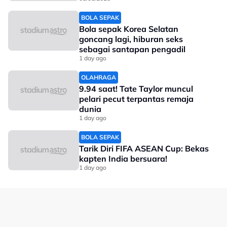
bersama keluarga.
BOLA SEPAK
Walaupun bergelar pasangan kepada antara atlet
Bola sepak Korea Selatan
paling terkenal di dunia, Haaland dan Isabel memilih
goncang lagi, hiburan seks
untuk menjalani kehidupan yang sederhana serta jauh
sebagai santapan pengadil
daripada perhatian umum. Mereka seterusnya
1 day ago
dikurniakan cahaya mata pertama pada 2024 dan
terus mengekalkan privasi keluarga.
OLAHRAGA
9.94 saat! Tate Taylor muncul
pelari pecut terpantas remaja
No node context available.
dunia
Related Topics
1 day ago
BOLA SEPAK
#bola sepak
#Norway
#Erling Haaland
Tarik Diri FIFA ASEAN Cup: Bekas
kapten India bersuara!
1 day ago