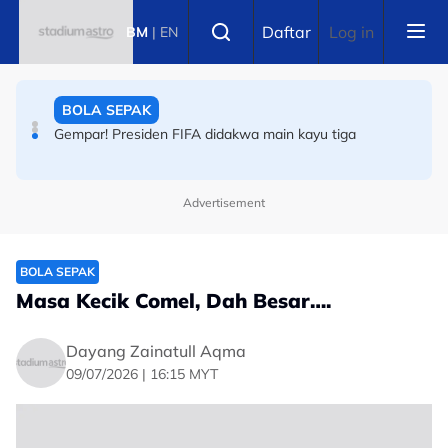
Skip to main content
BOLA SEPAK
Select language
Daftar
Log in
BM
|
EN
Bermula dari sekolah, pakai jersi tiruan terus jadi bintang
pasukan terkemuka dunia
BOLA SEPAK
Gempar! Presiden FIFA didakwa main kayu tiga
Advertisement
BOLA SEPAK
Masa Kecik Comel, Dah Besar….
Dayang Zainatull Aqma
09/07/2026 | 16:15 MYT