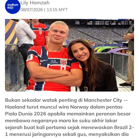
Lily Hamzah
08/07/2026 | 13:15 MYT
No node context available.
Related Topics
#bola sepak
#Piala Dunia 2026
#Erling Haaland
#Norway
Bukan sekadar watak penting di Manchester City --
Haaland turut muncul wira Norway dalam pentas
Piala Dunia 2026 apabila memainkan peranan besar
membawa negaranya mara ke suku akhir lakar
sejarah buat kali pertama sejak menewaskan Brazil 2-
1 menerusi jaringannya sekali gus, menyaksikan dia