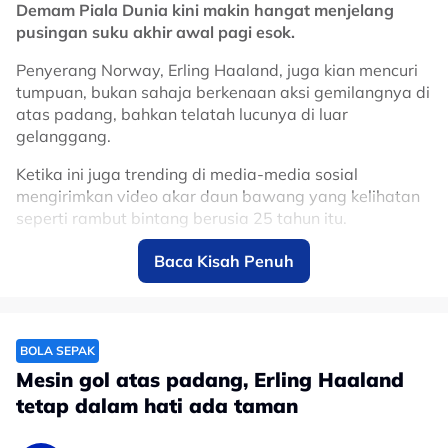
Demam Piala Dunia kini makin hangat menjelang
#bola sepak
#Erling Haaland
pusingan suku akhir awal pagi esok.
Penyerang Norway, Erling Haaland, juga kian mencuri
tumpuan, bukan sahaja berkenaan aksi gemilangnya di
atas padang, bahkan telatah lucunya di luar
gelanggang.
Ketika ini juga trending di media-media sosial
mengirimkan video akar daun bawang yang kelihatan
seperti rambut bintang berusia 25 tahun itu.
Video:
Baca Kisah Penuh
Am I losing it or does this green onion
look like Haaland
BOLA SEPAK
pic.twitter.com/kj5kxCOK07
Mesin gol atas padang, Erling Haaland
— Crazy Moments (@Crazymoments01)
tetap dalam hati ada taman
July 9, 2026