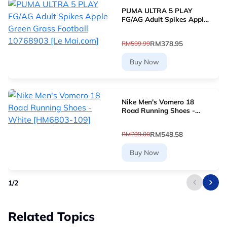
PUMA ULTRA 5 PLAY
FG/AG Adult Spikes Apple
Green Grass Football
10768903 [Le Mai.com]
RM378.95
RM599.99
Buy Now
Nike Men's Vomero 18
Road Running Shoes -
White [HM6803-109]
RM548.58
RM799.00
Buy Now
1
/
2
Related Topics