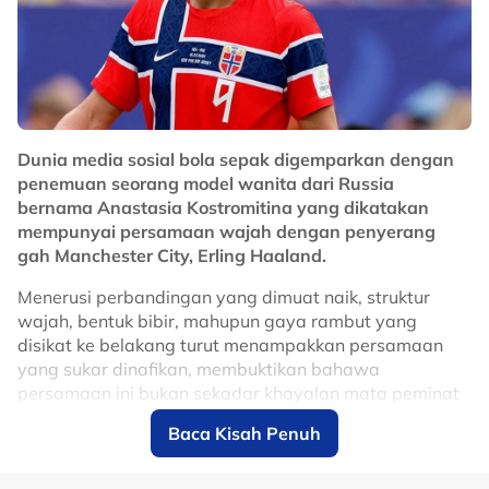
Dunia media sosial bola sepak digemparkan dengan
penemuan seorang model wanita dari Russia
bernama Anastasia Kostromitina yang dikatakan
mempunyai persamaan wajah dengan penyerang
gah Manchester City, Erling Haaland.
Menerusi perbandingan yang dimuat naik, struktur
wajah, bentuk bibir, mahupun gaya rambut yang
disikat ke belakang turut menampakkan persamaan
yang sukar dinafikan, membuktikan bahawa
persamaan ini bukan sekadar khayalan mata peminat
semata-mata.
Baca Kisah Penuh
Sesetengah peminat malah mendakwa jika kedua-dua
gambar diletakkan bersebelahan tanpa konteks, sukar