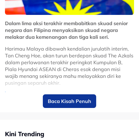
Dalam lima aksi terakhir membabitkan skuad senior
negara dan Filipina menyaksikan skuad negara
melakar dua kemenangan dan tiga kali seri.
Harimau Malaya dibawah kendalian jurulatih interim,
Tan Cheng Hoe, akan turun berdepan skuad The Azkals
dalam perlawanan terakhir peringkat Kumpulan B,
Piala Hyundai ASEAN di Cheras esok dengan misi
wajib menang sekiranya mahu melayakkan diri ke
pusingan separuh akhir.
Every competition begins with belief.
Baca Kisah Penuh
The Hyundai Cup campaign begins with
an away fixture against Myanmar 🇲🇲 on
July 25, setting up a challenging yet
Kini Trending
intriguing opening encounter.