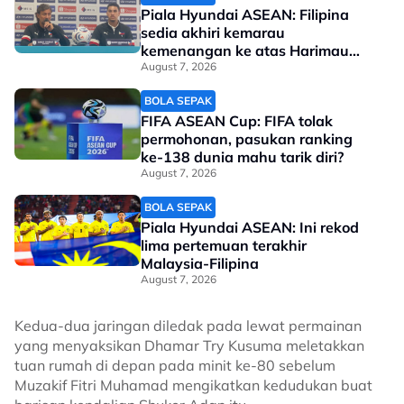
Piala Hyundai ASEAN: Filipina
sedia akhiri kemarau
kemenangan ke atas Harimau
Malaya
August 7, 2026
BOLA SEPAK
FIFA ASEAN Cup: FIFA tolak
permohonan, pasukan ranking
ke-138 dunia mahu tarik diri?
August 7, 2026
BOLA SEPAK
Piala Hyundai ASEAN: Ini rekod
lima pertemuan terakhir
Malaysia-Filipina
August 7, 2026
Kedua-dua jaringan diledak pada lewat permainan
yang menyaksikan Dhamar Try Kusuma meletakkan
tuan rumah di depan pada minit ke-80 sebelum
Muzakif Fitri Muhamad mengikatkan kedudukan buat