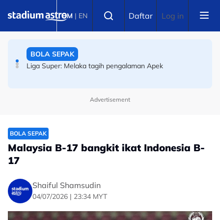
Skip to main content
BOLA SEPAK
Select language
Daftar
Log in
BM
|
EN
Piala Hyundai Asean: The Azkals ukur kemampuan
sebelum ke Sukan Asia
BOLA SEPAK
Liga Super: Melaka tagih pengalaman Apek
Advertisement
BOLA SEPAK
Malaysia B-17 bangkit ikat Indonesia B-
17
Shaiful Shamsudin
04/07/2026 | 23:34 MYT