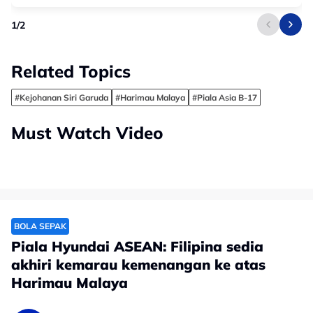
1
/
2
Related Topics
#Kejohanan Siri Garuda
#Harimau Malaya
#Piala Asia B-17
Must Watch Video
BOLA SEPAK
Piala Hyundai ASEAN: Filipina sedia
akhiri kemarau kemenangan ke atas
Harimau Malaya