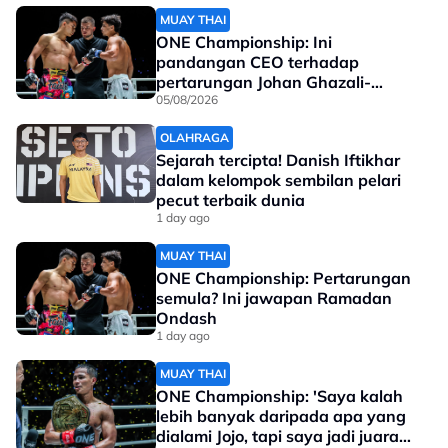
pic.twitter.com/OPwPb0YYj1
MUAY THAI
ONE Championship: Ini
pandangan CEO terhadap
— Malaysia NT (@malaysia_nt)
January
pertarungan Johan Ghazali-
16, 2026
Ramadan Ondash
05/08/2026
OLAHRAGA
Keputusan:
Sejarah tercipta! Danish Iftikhar
dalam kelompok sembilan pelari
4/9/2024: Pesta Bola Merdeka 2024 (Separuh Akhir)
pecut terbaik dunia
Malaysia 2-1 Filipina
1 day ago
23/3/2022: Perlawanan Persahabatan
MUAY THAI
Malaysia 2-0 Filipina
ONE Championship: Pertarungan
semula? Ini jawapan Ramadan
22/3/2017: Perlawanan Persahabatan
Ondash
Malaysia 0-0 Filipina
1 day ago
1/3/2024: Perlawanan Persahabatan
MUAY THAI
Malaysia 0-0 Filipina
ONE Championship: 'Saya kalah
lebih banyak daripada apa yang
1/6/2012: Perlawanan Persahabatan
dialami Jojo, tapi saya jadi juara