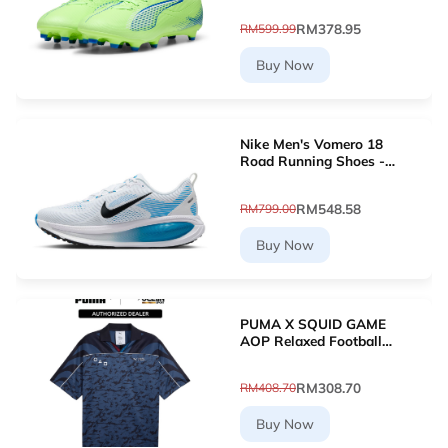
10768903 [Le Mai.com]
RM378.95
RM599.99
Buy Now
Nike Men's Vomero 18
Road Running Shoes -
White [HM6803-109]
RM548.58
RM799.00
Buy Now
PUMA X SQUID GAME
AOP Relaxed Football
Jersey (New Navy)
63070716
RM308.70
RM408.70
Buy Now