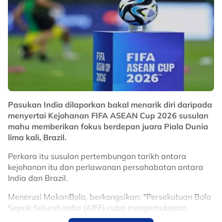
Maklumat lanjut ikuti Nadi Arena malam ini.
No node context available.
Related Topics
#Piala Hyundai ASEAN
#Filipina
#Harimau Malaya
Pasukan India dilaporkan bakal menarik diri daripada
menyertai Kejohanan FIFA ASEAN Cup 2026 susulan
mahu memberikan fokus berdepan juara Piala Dunia
lima kali, Brazil.
Perkara itu susulan pertembungan tarikh antara
kejohanan itu dan perlawanan persahabatan antara
India dan Brazil.
Menerusi MakanBola, berkongsikan: "Persekutuan Bola
Sepak Seluruh India (AIFF) cuba mengemukakan
kompromi dengan menghantar pasukan India B-23