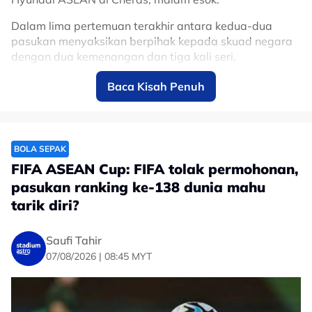
Dalam lima pertemuan terakhir antara kedua-dua
pasukan menyaksikan berpihak kepada skuad negara
dengan dua kemenangan dan tiga kali seri.
Baca Kisah Penuh
“Time to make history”, Carles Cuadrat,
jurulatih Filipina mahu tamatkan kemarau
kemenangan ke atas Harimau Malaya.
🇵🇭🔥
@ASTROARENA
BOLA SEPAK
pic.twitter.com/IX8p4LjGLc
FIFA ASEAN Cup: FIFA tolak permohonan,
pasukan ranking ke-138 dunia mahu
— Zulhelmi Zainal Azam
tarik diri?
(@zulhelmizainal1)
August 7, 2026
Saufi Tahir
Menerusi wartawan Astro Arena, berkongsikan: "Masa
07/08/2026 | 08:45 MYT
untuk cipta sejarah", Carles Cuadrat, jurulatih Filipina
mahu tamatkan kemarau kemenangan ke atas
Harimau Malaya." kongsinya.