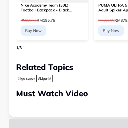
Nike Academy Team (30L)
PUMA ULTRA 5
Football Backpack - Black
Adult Spikes Ap
[DV0761-011]
Football 10768
RM195.75
RM378
RM295.75
RM599.99
Buy Now
Buy Now
1
/
3
Related Topics
#liga super
#Liga-M
Must Watch Video