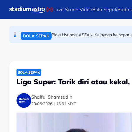
BOLA SEPAK
Skip to main content
Live Scores
Video
Bola Sepak
Badmi
ARRC: Dominasi luar biasa Hafizh Syahr
PERMOTORAN
Piala Hyundai ASEAN: Kejayaan ke separu
BOLA SEPAK
BOLA SEPAK
Liga Super: Tarik diri atau keka
Shaiful Shamsudin
29/05/2026 | 18:31 MYT