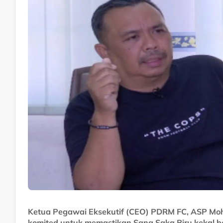
Ketua Pegawai Eksekutif (CEO) PDRM FC, ASP Moh
komited untuk memastikan Sang Saka Biru kekal be