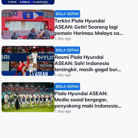
BOLA SEPAK
Terkini Piala Hyundai
ASEAN: Getir! Seorang lagi
pemain Harimau Malaya sah
terkeluar
1 day ago
BOLA SEPAK
Rasmi Piala Hyundai
ASEAN: Sah! Indonesia
tersingkir, masih gagal buru
kejuaraan
1 day ago
BOLA SEPAK
Piala Hyundai ASEAN:
Media sosial bergegar,
penyokong maki Indonesia
malu kalah
1 day ago