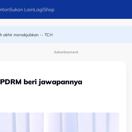
nton
Sukan Lain
Lagi
Shop
in! Rangkul kemenangan kelapan berturut-turut kategori ASB1000 di 
h akhir menakjubkan -- TCH
Advertisement
l, PDRM beri jawapannya