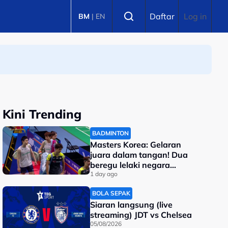
Select language
Daftar
Log in
BM
|
EN
Mandalika
Kini Trending
BADMINTON
Masters Korea: Gelaran
juara dalam tangan! Dua
beregu lelaki negara
berentap di final
1 day ago
BOLA SEPAK
Siaran langsung (live
streaming) JDT vs Chelsea
05/08/2026