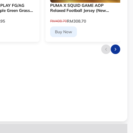
 PLAY FG/AG
PUMA X SQUID GAME AOP
L
ple Green Grass
Relaxed Football Jersey (New
T
903 [Le Mai.com]
Navy) 63070716
P
.95
RM308.70
RM408.70
R
Buy Now