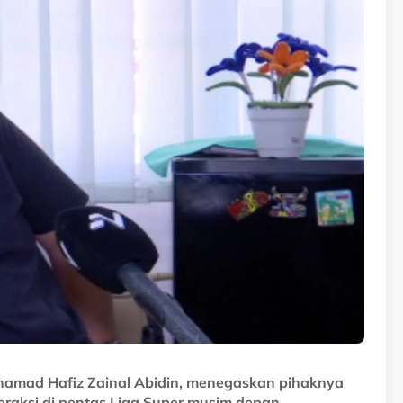
amad Hafiz Zainal Abidin, menegaskan pihaknya
raksi di pentas Liga Super musim depan.