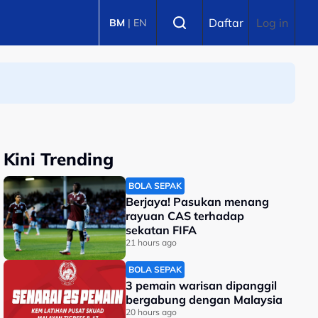
Select language
Daftar
Log in
BM
|
EN
Kini Trending
BOLA SEPAK
Berjaya! Pasukan menang
rayuan CAS terhadap
sekatan FIFA
21 hours ago
BOLA SEPAK
3 pemain warisan dipanggil
bergabung dengan Malaysia
20 hours ago