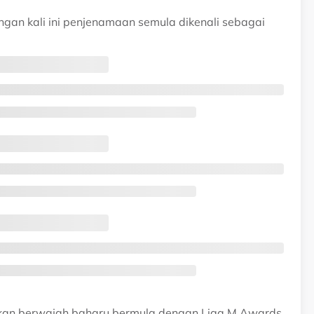
an kali ini penjenamaan semula dikenali sebagai
kan berwajah baharu bermula dengan Liga M Awards