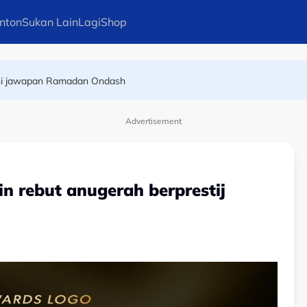
nton
Sukan Lain
Lagi
Shop
ian tahun lalu, tawan Litar Mandalika
Ini jawapan Ramadan Ondash
Advertisement
n rebut anugerah berprestij