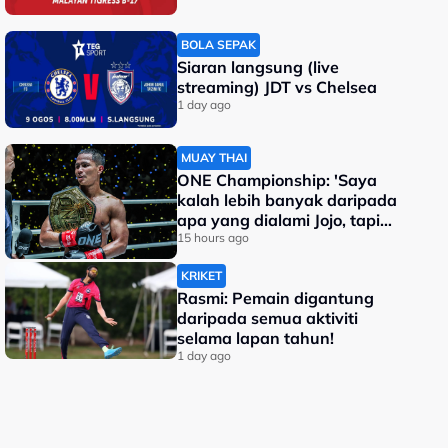
BOLA SEPAK
Siaran langsung (live
streaming) JDT vs Chelsea
1 day ago
MUAY THAI
ONE Championship: 'Saya
kalah lebih banyak daripada
apa yang dialami Jojo, tapi
saya jadi juara dunia'
15 hours ago
KRIKET
Rasmi: Pemain digantung
daripada semua aktiviti
selama lapan tahun!
1 day ago