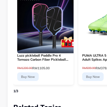
Luzz pickleball Paddle Pro 4
PUMA ULTRA 5
Tornazo Carbon Fiber Pickleball
Adult Spikes Ap
Paddle - Dual-Layer Core
Football 10768
RM1105.00
RM378
RM1200.00
RM599.99
Buy Now
Buy Now
1
/
3