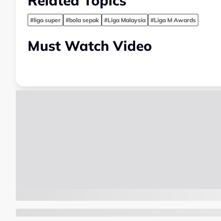
Related Topics
#liga super
#bola sepak
#Liga Malaysia
#Liga M Awards
Must Watch Video