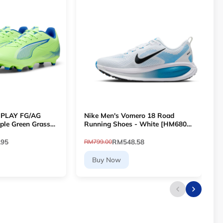
 PLAY FG/AG
Nike Men's Vomero 18 Road
ple Green Grass
Running Shoes - White [HM6803-
F
903 [Le Mai.com]
109]
.95
RM548.58
RM799.00
R
Buy Now