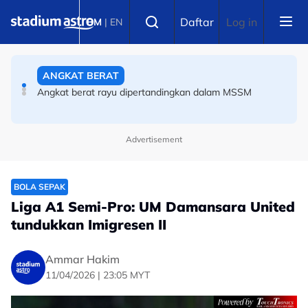
Skip to main content
PERMOTORAN
Select language
Daftar
Log in
BM
|
EN
ARRC: Hafizh Syahrin ketiga, hanya 0.048 saat pisahkan
tiga pelumba terpantas di Mandalika
ANGKAT BERAT
Angkat berat rayu dipertandingkan dalam MSSM
Advertisement
BOLA SEPAK
Liga A1 Semi-Pro: UM Damansara United
tundukkan Imigresen II
Ammar Hakim
11/04/2026 | 23:05 MYT