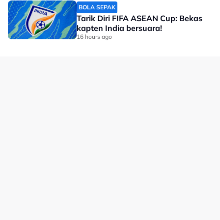
Related Topics
BOLA SEPAK
Tarik Diri FIFA ASEAN Cup: Bekas
#UM Damansara United
kapten India bersuara!
16 hours ago