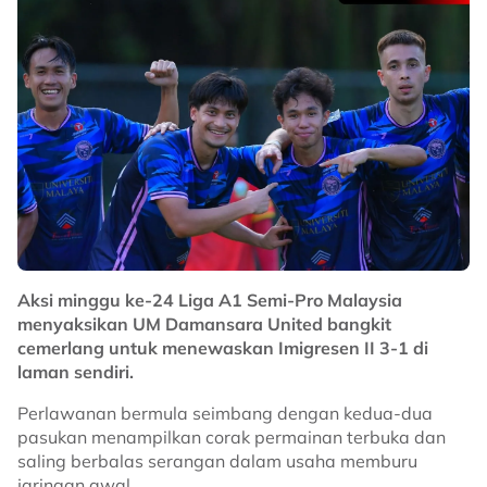
Aksi minggu ke-24 Liga A1 Semi-Pro Malaysia
menyaksikan UM Damansara United bangkit
cemerlang untuk menewaskan Imigresen II 3-1 di
laman sendiri.
Perlawanan bermula seimbang dengan kedua-dua
pasukan menampilkan corak permainan terbuka dan
saling berbalas serangan dalam usaha memburu
jaringan awal.