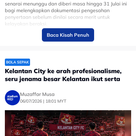
senarai menunggu dan diberi masa hingga 31 Julai ini
bagi melengkapkan dokumentasi pengesahan
penyertaan sebelum dinilai secara merit untuk
kelayakan beraksi.
Baca Kisah Penuh
Terdahulu, AFL selaku badan pengelola Liga A1
mengumumkan sebanyak 12 pasukan sudahpun
mengesahkan penyertaan bagi harungi cabaran musim
2026/27 yang dijadualkan bermula dari 28 Ogos 2026
hingga 15 Mei 2027.
BOLA SEPAK
Kelantan City ke arah profesionalisme,
seru jenama besar Kelantan ikut serta
Muzaffar Musa
06/07/2026 | 18:01 MYT