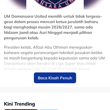
UM Damansara United memilih untuk tidak tergesa-
gesa dalam proses mencari ketua jurulatih baharu
bagi menghadapi musim 2026/2027, sama ada
Nidzam Jamil atau Asri Ninggal menjadi pilihan
pengurusan kelab.
Presiden kelab, Afizal Abu Othman menegaskan
bahawa segala perancangan teknikal pasukan ketika
ini masih bergantung kepada keputusan sama ada UM
Damansara akan beraksi di Liga Super atau kekal
dalam saingan Liga A1 Semi Pro musim depan.
Baca Kisah Penuh
“Kami tidak mahu terburu-buru membuat keputusan.
Segala perancangan akan disusun berdasarkan status
liga yang akan kami sertai nanti,” katanya.
Sebelum ini, laporan Nadi Arena menyebut Amateur
Kini Trending
Football League (AFL) melihat UM Damansara United
sebagai antara calon terbaik untuk dinaikkan ke Liga