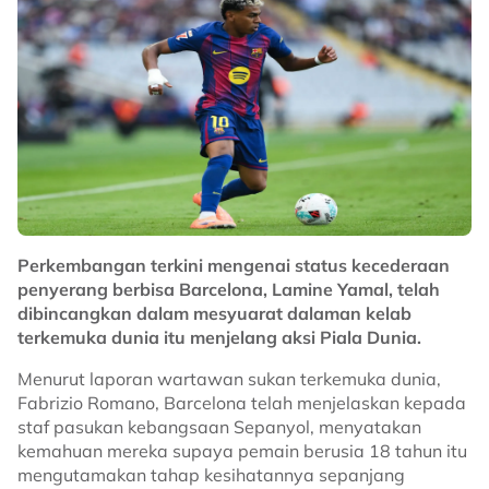
Perkembangan terkini mengenai status kecederaan
penyerang berbisa Barcelona, Lamine Yamal, telah
dibincangkan dalam mesyuarat dalaman kelab
terkemuka dunia itu menjelang aksi Piala Dunia.
Menurut laporan wartawan sukan terkemuka dunia,
Fabrizio Romano, Barcelona telah menjelaskan kepada
staf pasukan kebangsaan Sepanyol, menyatakan
kemahuan mereka supaya pemain berusia 18 tahun itu
mengutamakan tahap kesihatannya sepanjang