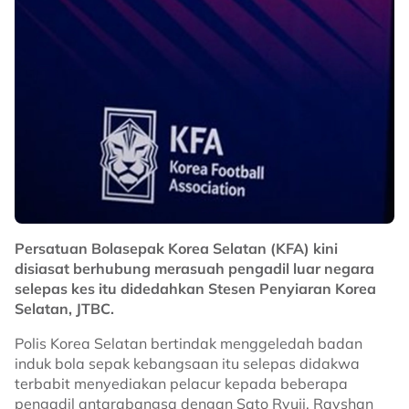
Persatuan Bolasepak Korea Selatan (KFA) kini
disiasat berhubung merasuah pengadil luar negara
selepas kes itu didedahkan Stesen Penyiaran Korea
Selatan, JTBC.
Polis Korea Selatan bertindak menggeledah badan
induk bola sepak kebangsaan itu selepas didakwa
terbabit menyediakan pelacur kepada beberapa
pengadil antarabangsa dengan Sato Ryuji, Ravshan