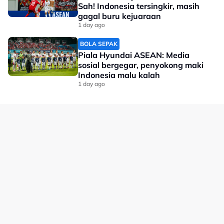
Sah! Indonesia tersingkir, masih
gagal buru kejuaraan
1 day ago
BOLA SEPAK
Piala Hyundai ASEAN: Media
sosial bergegar, penyokong maki
Indonesia malu kalah
1 day ago
A post shared by aftematchriot2.0 SEA (@afte.matchriot2.0)
Setakat ini, tiada sumber rasmi berkaitan punca
sebenar insiden tersebut.
Namun, ia jelas mencemarkan kemeriahan lagi-lagi
Harimau Malaya baru sahaja menempah tiket mara ke
separuh akhir kejohanan serantau itu susulan
menewaskan Filipina.
No node context available.
Related Topics