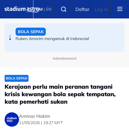
Skip to main content
BOLA SEPAK
Select language
Daftar
Log in
BM
|
EN
Ruben Amorim mengamuk di Indonesia!
BOLA SEPAK
Ultras Indonesia terus memberontak tekan Erick Thohir
Advertisement
BOLA SEPAK
Kerajaan perlu main peranan tangani
krisis kewangan bola sepak tempatan,
kata pemerhati sukan
Ammar Hakim
11/05/2026 | 19:27 MYT