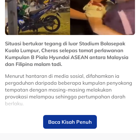
mencuri perhatian peminat sambil mempersoal nasib
AC Milan musim ini.
No node context available.
Related Topics
Situasi bertukar tegang di luar Stadium Bolasepak
#Ruben Amorim
#AC Milan
#bola sepak
Kuala Lumpur, Cheras selepas tamat perlawanan
Kumpulan B Piala Hyundai ASEAN antara Malaysia
dan Filipina malam tadi.
Menurut hantaran di media sosial, difahamkan ia
pergaduhan daripada beberapa kumpulan penyokong
tempatan dengan masing-masing melakukan
provokasi melampau sehingga pertumpahan darah
berlaku.
Video yang tular menyaksikan keadaan tidak terkawan
Baca Kisah Penuh
sehingga menyebabkan kesesakan lalu lintas sebelum
semuanya berundur dan suasana kembali tenang untuk
pulang.