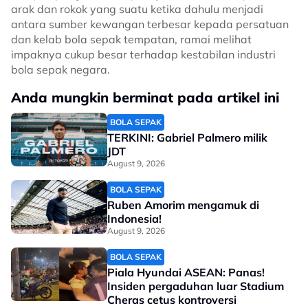
arak dan rokok yang suatu ketika dahulu menjadi
antara sumber kewangan terbesar kepada persatuan
dan kelab bola sepak tempatan, ramai melihat
impaknya cukup besar terhadap kestabilan industri
bola sepak negara.
Anda mungkin berminat pada artikel ini
BOLA SEPAK
TERKINI: Gabriel Palmero milik
JDT
August 9, 2026
BOLA SEPAK
Ruben Amorim mengamuk di
Indonesia!
August 9, 2026
BOLA SEPAK
Piala Hyundai ASEAN: Panas!
Insiden pergaduhan luar Stadium
Cheras cetus kontroversi