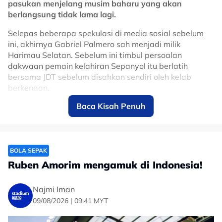
pasukan menjelang musim baharu yang akan
berlangsung tidak lama lagi.
Selepas beberapa spekulasi di media sosial sebelum
ini, akhirnya Gabriel Palmero sah menjadi milik
Harimau Selatan. Sebelum ini timbul persoalan
dakwaan pemain kelahiran Sepanyol itu berlatih
bersama JDT sebelum disahkan sendiri oleh kelab
berkenaan.
Baca Kisah Penuh
Pertahanan berusia 24 tahun itu sebelum ini
bergabung dengan Kuching City pada musim lalu
sebelum kedua-dua pihak mengambil langkah
penamatan kontrak secara bersama.
BOLA SEPAK
Palmero bersama enam lagi pemain terpalit dengan
Ruben Amorim mengamuk di Indonesia!
kes pemalsuan dokumen mewakili Harimau Malaya
sebelum ini meneruskan penggantungan tidak
Najmi Iman
dibenarkan beraksi dalam perlawanan rasmi dan tidak
09/08/2026 | 09:41 MYT
melibatkan semua aktiviti berkaitan bola sepak.
Ia, selepas Mahkamah Timbang Tara Sukan (CAS)