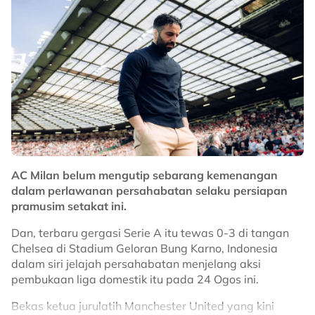
menolak rayuan dan mengekalkan hukuman
penggantungan 12 bulan meskipun dibenarkan beraksi
seketika pada awal tahun sebelum meneruskan
hukuman tersebut.
Gergasi Liga Super itu sudah menandatangani tiga
pemain, Joao Figueiredo, Jon Irazabal dan Hector Hevel,
pada awal musim lalu.
Jangkaan kesemua pemain terbabit termasuk Imanol
Machuca, Rodrigo Holgado dan bintang LaLiga,
Facundo Garces, kembali beraksi pada November ini.
AC Milan belum mengutip sebarang kemenangan
dalam perlawanan persahabatan selaku persiapan
pramusim setakat ini.
Still only 24 and a left-sided player,
Dan, terbaru gergasi Serie A itu tewas 0-3 di tangan
Gabriel Palmero joins the Home of
Chelsea di Stadium Geloran Bung Karno, Indonesia
Champions 🔥
dalam siri jelajah persahabatan menjelang aksi
pembukaan liga domestik itu pada 24 Ogos ini.
Welcome to Johor Darul Ta’zim FC!
Bekas ketua jurulatih Manchester United yang kini