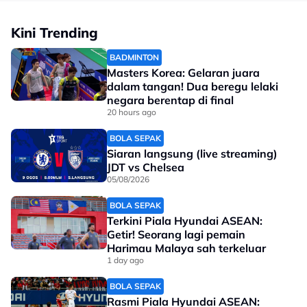
Video:
Kini Trending
BADMINTON
Masters Korea: Gelaran juara
dalam tangan! Dua beregu lelaki
negara berentap di final
20 hours ago
BOLA SEPAK
Siaran langsung (live streaming)
JDT vs Chelsea
05/08/2026
BOLA SEPAK
Terkini Piala Hyundai ASEAN:
Getir! Seorang lagi pemain
View this post on Instagram
Harimau Malaya sah terkeluar
1 day ago
BOLA SEPAK
Rasmi Piala Hyundai ASEAN: